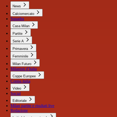
News
Calciomercato
Squadra
Casa Milan
Partite
Serie A
Primavera
Femminile
Milan Futuro
Milanisti d'Italia
Coppe Europee
Coppa italia
Video
Social
Editoriale
Milan partite e risultati live
Redazione