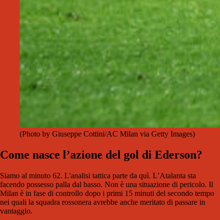
(Photo by Giuseppe Cottini/AC Milan via Getty Images)
Come nasce l’azione del gol di Ederson?
Siamo al minuto 62. L'analisi tattica parte da quì. L’Atalanta sta
facendo possesso palla dal basso. Non è una situazione di pericolo. Il
Milan è in fase di controllo dopo i primi 15 minuti del secondo tempo
nei quali la squadra rossonera avrebbe anche meritato di passare in
vantaggio.