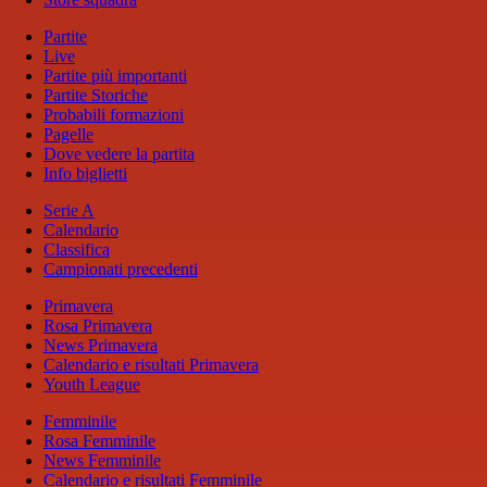
Partite
Live
Partite più importanti
Partite Storiche
Probabili formazioni
Pagelle
Dove vedere la partita
Info biglietti
Serie A
Calendario
Classifica
Campionati precedenti
Primavera
Rosa Primavera
News Primavera
Calendario e risultati Primavera
Youth League
Femminile
Rosa Femminile
News Femminile
Calendario e risultati Femminile