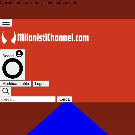
Questo sito contribuisce alla audience de
Accedi
Modifica profilo
Logout
Cerca