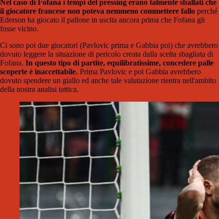
Nel caso di Fofana i tempi del pressing erano talmente sballati che
il giocatore francese non poteva nemmeno commettere fallo
perché
Ederson ha giocato il pallone in uscita ancora prima che Fofana gli
fosse vicino.
Ci sono poi due giocatori (Pavlovic prima e Gabbia poi) che avrebbero
dovuto leggere la situazione di pericolo creata dalla scelta sbagliata di
Fofana.
In questo tipo di partite, equilibratissime, concedere palle
scoperte è inaccettabile.
Prima Pavlovic e poi Gabbia avrebbero
dovuto spendere un giallo ed anche tale valutazione rientra nell'ambito
della nostra analisi tattica.