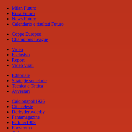
Milan Futuro
Rosa Futuro
News Futuro
Calendario e risultati Futuro
Coppe Europee
Champions League
Video
Esclusivo
Report
Video virali
Editoriale
Strategie societarie
Tecnica e Tattica
Avversari
Calcionapoli1926
Cittaceleste
Derbyderbyderby
Fantamagazine
FCInter1908
Forzaroma