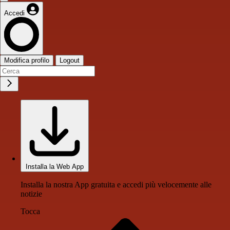
Accedi
Modifica profilo
Logout
Installa la Web App
Installa la nostra App gratuita e accedi più velocemente alle
notizie
Tocca