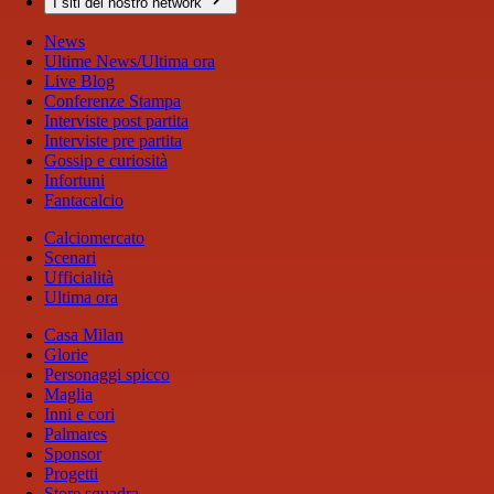
I siti del nostro network
News
Ultime News/Ultima ora
Live Blog
Conferenze Stampa
Interviste post partita
Interviste pre partita
Gossip e curiosità
Infortuni
Fantacalcio
Calciomercato
Scenari
Ufficialità
Ultima ora
Casa Milan
Glorie
Personaggi spicco
Maglia
Inni e cori
Palmares
Sponsor
Progetti
Store squadra