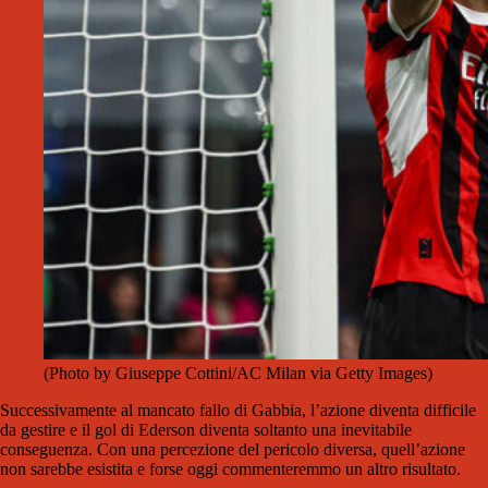
(Photo by Giuseppe Cottini/AC Milan via Getty Images)
Successivamente al mancato fallo di Gabbia, l’azione diventa difficile
da gestire e il gol di Ederson diventa soltanto una inevitabile
conseguenza. Con una percezione del pericolo diversa, quell’azione
non sarebbe esistita e forse oggi commenteremmo un altro risultato.