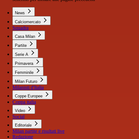
News
Calciomercato
Squadra
Casa Milan
Partite
Serie A
Primavera
Femminile
Milan Futuro
Milanisti d'Italia
Coppe Europee
Coppa italia
Video
Social
Editoriale
Milan partite e risultati live
Redazione