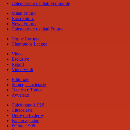
Calendario e risultati Femminile
Milan Futuro
Rosa Futuro
News Futuro
Calendario e risultati Futuro
Coppe Europee
Champions League
Video
Esclusivo
Report
Video virali
Editoriale
Strategie societarie
Tecnica e Tattica
Avversari
Calcionapoli1926
Cittaceleste
Derbyderbyderby
Fantamagazine
FCInter1908