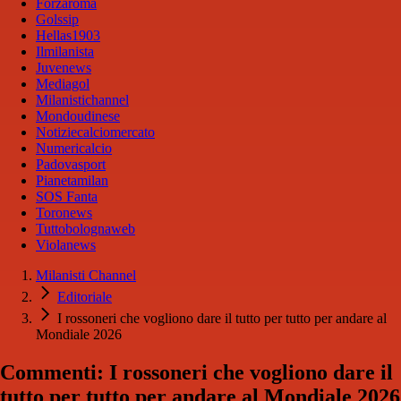
Forzaroma
Golssip
Hellas1903
Ilmilanista
Juvenews
Mediagol
Milanistichannel
Mondoudinese
Notiziecalciomercato
Numericalcio
Padovasport
Pianetamilan
SOS Fanta
Toronews
Tuttobolognaweb
Violanews
Milanisti Channel
Editoriale
I rossoneri che vogliono dare il tutto per tutto per andare al
Mondiale 2026
Commenti: I rossoneri che vogliono dare il
tutto per tutto per andare al Mondiale 2026