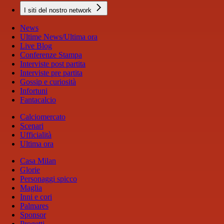
I siti del nostro network
News
Ultime News/Ultima ora
Live Blog
Conferenze Stampa
Interviste post partita
Interviste pre partita
Gossip e curiosità
Infortuni
Fantacalcio
Calciomercato
Scenari
Ufficialità
Ultima ora
Casa Milan
Glorie
Personaggi spicco
Maglia
Inni e cori
Palmares
Sponsor
Progetti