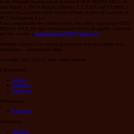
Il sito MilanistiChannel.com di titolarità di DDD MEDIA SRLS via
delle Risaie 3, 20079 Basiglio (Milano), C.F./P.IVA 10837110963, è
partner de La Gazzetta dello Sport e affiliato al network Gazzanet di
RCS Mediagroup S.p.a..
Unico responsabile dei contenuti (testi, foto, video e grafiche) è DDD
MEDIA SRLS; per ogni comunicazione avente ad oggetto i contenuti
del Sito scrivere a
milanistichannel1899@gmail.com
Milanisti Channel è una testata giornalistica dedicata a Milan news,
formazioni e calciomercato Milan
Copyright 2021-2026 © Tutti i diritti riservati.
Calciomercato
Scenari
Ufficialità
Ultima ora
Informazioni
Redazione
Trasparenza
Archivio