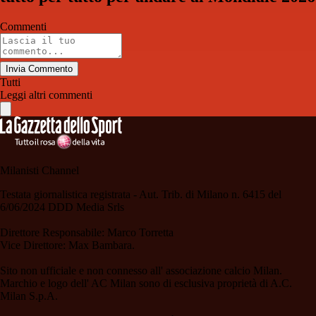
Commenti
Invia Commento
Tutti
Leggi altri commenti
Milanisti Channel
Testata giornalistica registrata - Aut. Trib. di Milano n. 6415 del
6/06/2024 DDD Media Srls
Direttore Responsabile: Marco Torretta
Vice Direttore: Max Bambara.
Sito non ufficiale e non connesso all' associazione calcio Milan.
Marchio e logo dell' AC Milan sono di esclusiva proprietà di A.C.
Milan S.p.A.