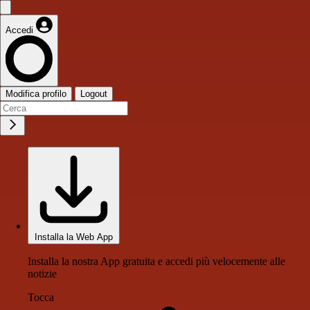
Accedi
Modifica profilo
Logout
Installa la Web App
Installa la nostra App gratuita e accedi più velocemente alle
notizie
Tocca