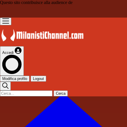
Questo sito contribuisce alla audience de
Accedi
Modifica profilo
Logout
Cerca