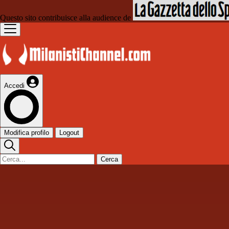
Questo sito contribuisce alla audience de
Accedi
Modifica profilo
Logout
Cerca