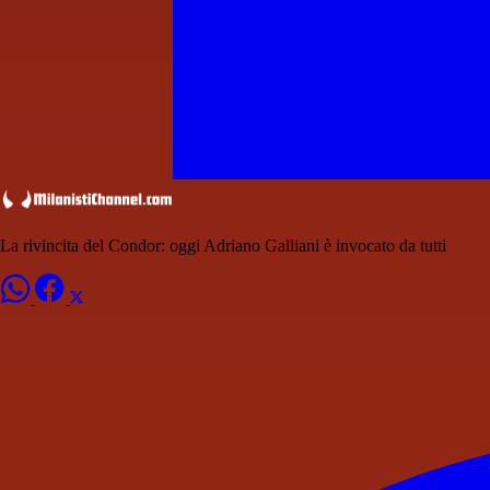
La rivincita del Condor: oggi Adriano Galliani è invocato da tutti