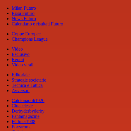
Milan Futuro
Rosa Futuro
News Futuro
Calendario e risultati Futuro
Coppe Europee
Champions League
Video
Esclusivo
Report
Video virali
Editoriale
Strategie societarie
Tecnica e Tattica
Avversari
Calcionapoli1926
Cittaceleste
Derbyderbyderby
Fantamagazine
FCInter1908
Forzaroma