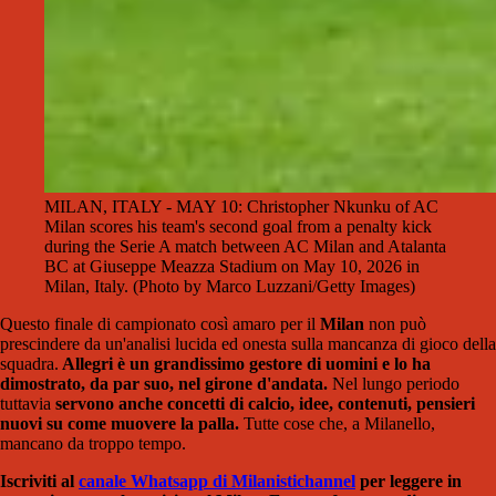
MILAN, ITALY - MAY 10: Christopher Nkunku of AC
Milan scores his team's second goal from a penalty kick
during the Serie A match between AC Milan and Atalanta
BC at Giuseppe Meazza Stadium on May 10, 2026 in
Milan, Italy. (Photo by Marco Luzzani/Getty Images)
Questo finale di campionato così amaro per il
Milan
non può
prescindere da un'analisi lucida ed onesta sulla mancanza di gioco della
squadra.
Allegri è un grandissimo gestore di uomini e lo ha
dimostrato, da par suo, nel girone d'andata.
Nel lungo periodo
tuttavia
servono anche concetti di calcio, idee, contenuti, pensieri
nuovi su come muovere la palla.
Tutte cose che, a Milanello,
mancano da troppo tempo.
Iscriviti al
canale Whatsapp di Milanistich
annel
per leggere in