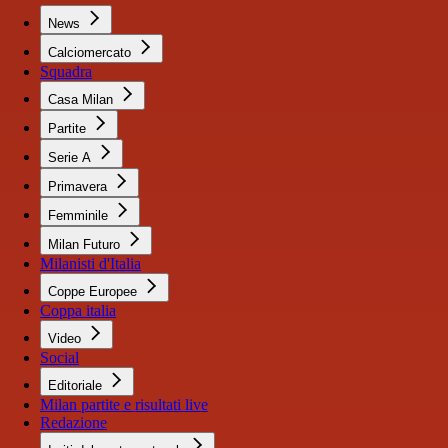
News
Calciomercato
Squadra
Casa Milan
Partite
Serie A
Primavera
Femminile
Milan Futuro
Milanisti d'Italia
Coppe Europee
Coppa italia
Video
Social
Editoriale
Milan partite e risultati live
Redazione