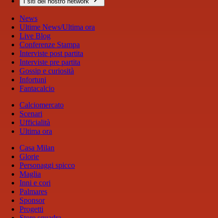
I siti del nostro network
News
Ultime News/Ultima ora
Live Blog
Conferenze Stampa
Interviste post partita
Interviste pre partita
Gossip e curiosità
Infortuni
Fantacalcio
Calciomercato
Scenari
Ufficialità
Ultima ora
Casa Milan
Glorie
Personaggi spicco
Maglia
Inni e cori
Palmares
Sponsor
Progetti
Store squadra