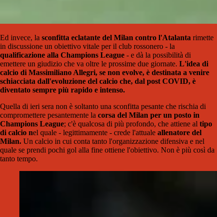
Ed invece, la
sconfitta eclatante del Milan contro l'Atalanta
rimette
in discussione un obiettivo vitale per il club rossonero - la
qualificazione alla Champions League
- e dà la possibilità di
emettere un giudizio che va oltre le prossime due giornate.
L'idea di
calcio di Massimiliano Allegri, se non evolve, è destinata a venire
schiacciata dall'evoluzione del calcio che, dal post COVID, è
diventato sempre più rapido e intenso.
Quella di ieri sera non è soltanto una sconfitta pesante che rischia di
compromettere pesantemente la
corsa del Milan per un posto in
Champions League
; c'è qualcosa di più profondo, che attiene al
tipo
di calcio n
el quale - legittimamente - crede l'attuale
allenatore del
Milan.
Un calcio in cui conta tanto l'organizzazione difensiva e nel
quale se prendi pochi gol alla fine ottiene l'obiettivo. Non è più così da
tanto tempo.