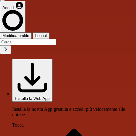
Accedi
Modifica profilo
Logout
Installa la Web App
Installa la nostra App gratuita e accedi più velocemente alle
notizie
Tocca