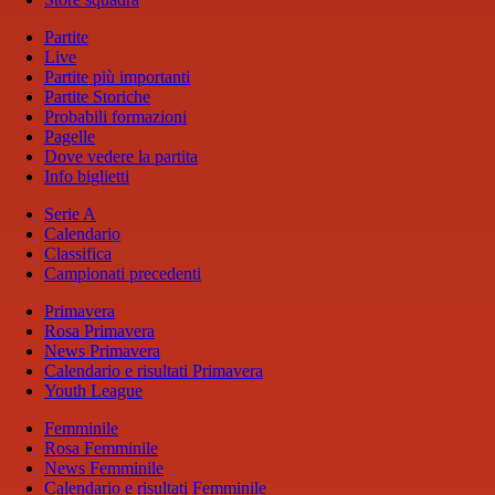
Partite
Live
Partite più importanti
Partite Storiche
Probabili formazioni
Pagelle
Dove vedere la partita
Info biglietti
Serie A
Calendario
Classifica
Campionati precedenti
Primavera
Rosa Primavera
News Primavera
Calendario e risultati Primavera
Youth League
Femminile
Rosa Femminile
News Femminile
Calendario e risultati Femminile