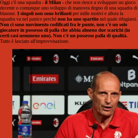
Oggi c'è una squadra
- il Milan -
che non riesce a sviluppare un gioco
decente o comunque uno sviluppo di manovra degno di una squadra di
blasone.
I singoli non sono brillanti
per mille motivi e allora la
squadra va nel panico perché
non ha uno spartito
nel quale rifugiarsi.
Non ci sono movimento codificati fra le punte, non c'è un solo
giocatore in possesso di palla che abbia almeno due scarichi (in
certi casi nemmeno uno). Non c'è un possesso palla di qualità.
Tutto è lasciato all'improvvisazione.