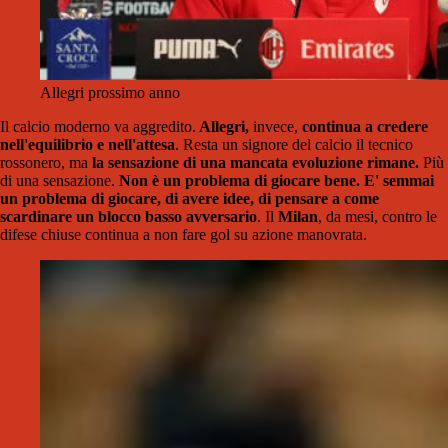
Allegri prossimo anno
Il calcio moderno va aggredito.
Allegri,
invece,
continua a credere
nell'equilibrio e nell'attesa
. Resta un signore del calcio il tecnico
rossonero, ma
la sensazione di una mancata evoluzione rimane.
Più
di una sensazione.
Non è un problema di giocare bene. E' semmai
un problema di giocare, di avere idee, di pensare a come
scardinare un blocco basso avversario
. Il
Milan
, da mesi, contro le
difese chiuse continua a non fare gol su azione manovrata.