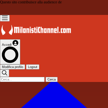
Questo sito contribuisce alla audience de
Accedi
Modifica profilo
Logout
Cerca