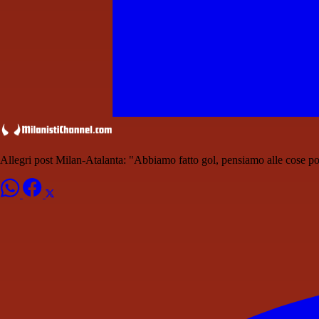
Allegri post Milan-Atalanta: "Abbiamo fatto gol, pensiamo alle cose po