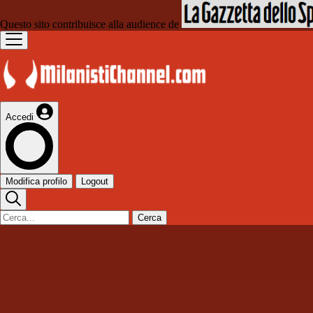
Questo sito contribuisce alla audience de
Accedi
Modifica profilo
Logout
Cerca