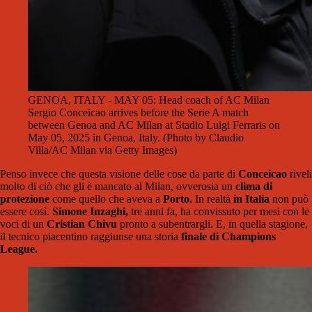
GENOA, ITALY - MAY 05: Head coach of AC Milan
Sergio Conceicao arrives before the Serie A match
between Genoa and AC Milan at Stadio Luigi Ferraris on
May 05, 2025 in Genoa, Italy. (Photo by Claudio
Villa/AC Milan via Getty Images)
Penso invece che questa visione delle cose da parte di
Conceicao
riveli
molto di ciò che gli è mancato al Milan, ovverosia un
clima di
protezione
come quello che aveva a
Porto.
In realtà
in Italia
non può
essere così.
Simone Inzaghi,
tre anni fa, ha convissuto per mesi con le
voci di un
Cristian Chivu
pronto a subentrargli. E, in quella stagione,
il tecnico piacentino raggiunse una storia
finale di Champions
League.