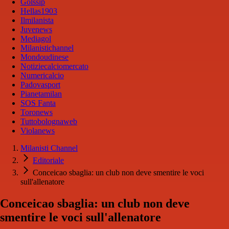
Golssip
Hellas1903
Ilmilanista
Juvenews
Mediagol
Milanistichannel
Mondoudinese
Notiziecalciomercato
Numericalcio
Padovasport
Pianetamilan
SOS Fanta
Toronews
Tuttobolognaweb
Violanews
Milanisti Channel
Editoriale
Conceicao sbaglia: un club non deve smentire le voci
sull'allenatore
Conceicao sbaglia: un club non deve
smentire le voci sull'allenatore