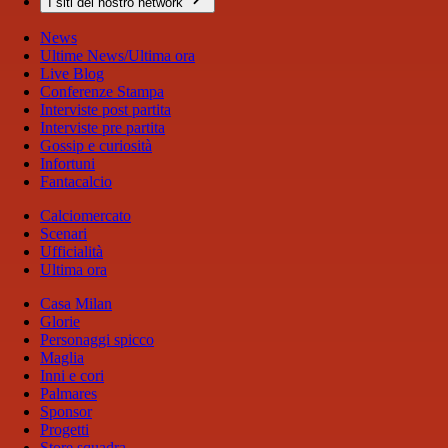
I siti del nostro network
News
Ultime News/Ultima ora
Live Blog
Conferenze Stampa
Interviste post partita
Interviste pre partita
Gossip e curiosità
Infortuni
Fantacalcio
Calciomercato
Scenari
Ufficialità
Ultima ora
Casa Milan
Glorie
Personaggi spicco
Maglia
Inni e cori
Palmares
Sponsor
Progetti
Store squadra