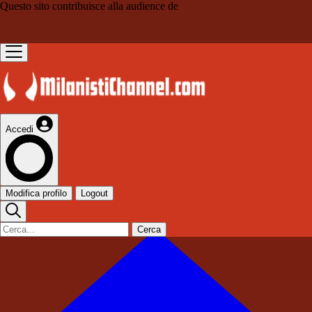
Questo sito contribuisce alla audience de
Accedi
Modifica profilo
Logout
Cerca