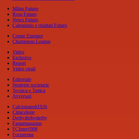
Milan Futuro
Rosa Futuro
News Futuro
Calendario e risultati Futuro
Coppe Europee
Champions League
Video
Esclusivo
Report
Video virali
Editoriale
Strategie societarie
Tecnica e Tattica
Avversari
Calcionapoli1926
Cittaceleste
Derbyderbyderby
Fantamagazine
FCInter1908
Forzaroma