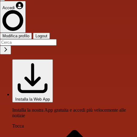
Accedi
Modifica profilo
Logout
Installa la Web App
Installa la nostra App gratuita e accedi più velocemente alle
notizie
Tocca