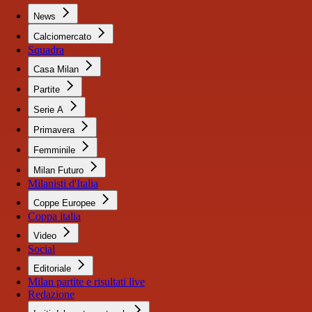
News
Calciomercato
Squadra
Casa Milan
Partite
Serie A
Primavera
Femminile
Milan Futuro
Milanisti d'Italia
Coppe Europee
Coppa italia
Video
Social
Editoriale
Milan partite e risultati live
Redazione