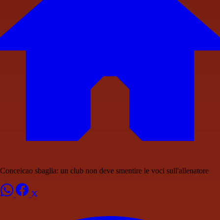
Conceicao sbaglia: un club non deve smentire le voci sull'allenatore