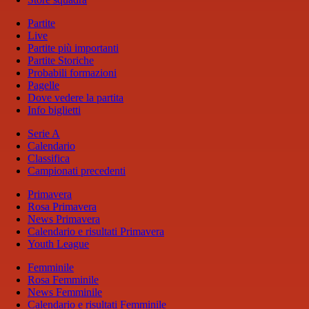
Partite
Live
Partite più importanti
Partite Storiche
Probabili formazioni
Pagelle
Dove vedere la partita
Info biglietti
Serie A
Calendario
Classifica
Campionati precedenti
Primavera
Rosa Primavera
News Primavera
Calendario e risultati Primavera
Youth League
Femminile
Rosa Femminile
News Femminile
Calendario e risultati Femminile