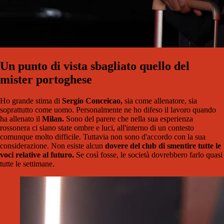
Un punto di vista sbagliato quello del
mister portoghese
Ho grande stima di
Sergio Conceicao,
sia come allenatore, sia
soprattutto come uomo. Personalmente ne ho difeso il lavoro quando
ha allenato il
Milan.
Sono del parere che nella sua esperienza
rossonera ci siano state ombre e luci, all'interno di un contesto
comunque molto difficile. Tuttavia non sono d'accordo con la sua
considerazione. Non esiste alcun
dovere del club di smentire tutte le
voci relative al futuro.
Se così fosse, le società dovrebbero farlo quasi
tutte le settimane.