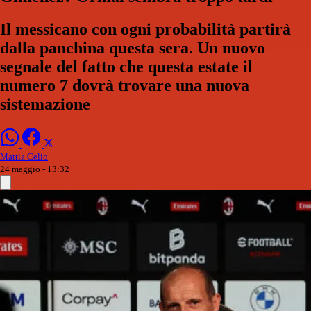
Il messicano con ogni probabilità partirà
dalla panchina questa sera. Un nuovo
segnale del fatto che questa estate il
numero 7 dovrà trovare una nuova
sistemazione
Mattia Celio
24 maggio - 13:32