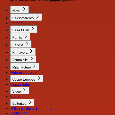
News
Calciomercato
Squadra
Casa Milan
Partite
Serie A
Primavera
Femminile
Milan Futuro
Milanisti d'Italia
Coppe Europee
Coppa italia
Video
Social
Editoriale
Milan partite e risultati live
Redazione