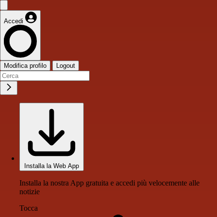
Accedi
Modifica profilo
Logout
Installa la Web App
Installa la nostra App gratuita e accedi più velocemente alle
notizie
Tocca