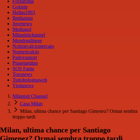
Forzaroma
Golssip
Hellas1903
Ilmilanista
Juvenews
Mediagol
Milanistichannel
Mondoudinese
Notiziecalciomercato
Numericalcio
Padovasport
Pianetamilan
SOS Fanta
Toronews
Tuttobolognaweb
Violanews
Milanisti Channel
Casa Milan
Milan, ultima chance per Santiago Gimenez? Ormai sembra
troppo tardi
Milan, ultima chance per Santiago
Gimenez? Ormai sembra troppo tardi