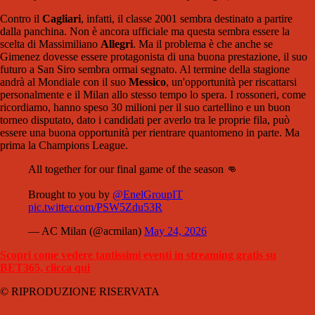
Contro il
Cagliari
, infatti, il classe 2001 sembra destinato a partire
dalla panchina. Non è ancora ufficiale ma questa sembra essere la
scelta di Massimiliano
Allegri
. Ma il problema è che anche se
Gimenez dovesse essere protagonista di una buona prestazione, il suo
futuro a San Siro sembra ormai segnato. Al termine della stagione
andrà al Mondiale con il suo
Messico
, un'opportunità per riscattarsi
personalmente e il Milan allo stesso tempo lo spera. I rossoneri, come
ricordiamo, hanno speso 30 milioni per il suo cartellino e un buon
torneo disputato, dato i candidati per averlo tra le proprie fila, può
essere una buona opportunità per rientrare quantomeno in parte. Ma
prima la Champions League.
All together for our final game of the season 👊
Brought to you by
@EnelGroupIT
pic.twitter.com/PSW5Zdu53R
— AC Milan (@acmilan)
May 24, 2026
Scopri come vedere tantissimi eventi in streaming gratis su
BET365, clicca qui
© RIPRODUZIONE RISERVATA