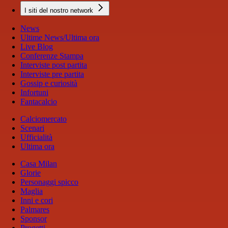
I siti del nostro network
News
Ultime News/Ultima ora
Live Blog
Conferenze Stampa
Interviste post partita
Interviste pre partita
Gossip e curiosità
Infortuni
Fantacalcio
Calciomercato
Scenari
Ufficialità
Ultima ora
Casa Milan
Glorie
Personaggi spicco
Maglia
Inni e cori
Palmares
Sponsor
Progetti