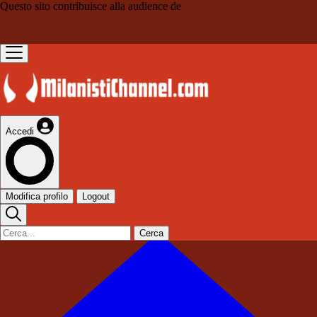
Questo sito contribuisce alla audience de
Accedi
Modifica profilo
Logout
Cerca