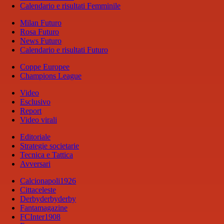
Calendario e risultati Femminile
Milan Futuro
Rosa Futuro
News Futuro
Calendario e risultati Futuro
Coppe Europee
Champions League
Video
Esclusivo
Report
Video virali
Editoriale
Strategie societarie
Tecnica e Tattica
Avversari
Calcionapoli1926
Cittaceleste
Derbyderbyderby
Fantamagazine
FCInter1908