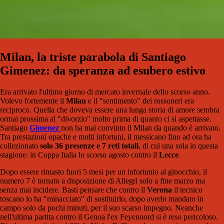
Milan, la triste parabola di Santiago
Gimenez: da speranza ad esubero estivo
Era arrivato l'ultimo giorno di mercato invernale dello scorso anno.
Volevo fortemente il
Milan
e il "sentimento" dei rossoneri era
reciproco. Quella che doveva essere una lunga storia di amore sembra
ormai prossima al "divorzio" molto prima di quanto ci si aspettasse.
Santiago
Gimenez
non ha mai convinto il Milan da quando è arrivato.
Tra prestazioni opache e molti infortuni, il messicano fino ad ora ha
collezionato
solo 36 presenze e 7 reti totali
, di cui una sola in questa
stagione: in Coppa Italia lo scorso agosto contro il
Lecce
.
Dopo essere rimasto fuori 5 mesi per un infortunio al ginocchio, il
numero 7 è tornato a disposizione di Allegri solo a fine marzo ma
senza mai incidere. Basti pensare che contro il
Verona
il tecnico
toscano lo ha "minacciato" di sostituirlo, dopo averlo mandato in
campo solo da pochi minuti, per il suo scarso impegno. Neanche
nell'ultima partita contro il Genoa l'ex Feyenoord si è reso pericoloso.