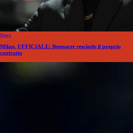
News
Milan, UFFICIALE: Bennacer rescinde il proprio
contratto