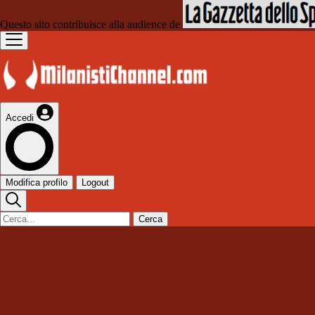
Questo sito contribuisce alla audience de
Accedi
Modifica profilo
Logout
Cerca