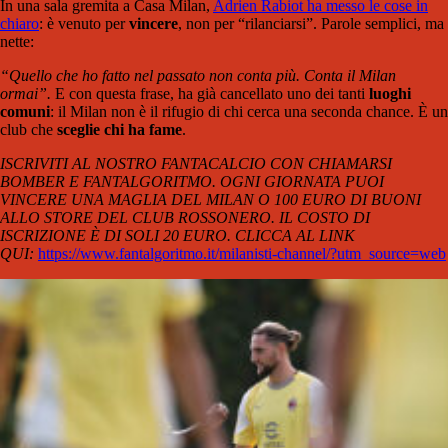
In una sala gremita a Casa Milan,
Adrien Rabiot ha messo le cose in
chiaro
: è venuto per
vincere
, non per “rilanciarsi”. Parole semplici, ma
nette:
“Quello che ho fatto nel passato non conta più. Conta il Milan
ormai”.
E con questa frase, ha già cancellato uno dei tanti
luoghi
comuni
: il Milan non è il rifugio di chi cerca una seconda chance. È un
club che
sceglie chi ha fame
.
ISCRIVITI AL NOSTRO FANTACALCIO CON CHIAMARSI
BOMBER E FANTALGORITMO. OGNI GIORNATA PUOI
VINCERE UNA MAGLIA DEL MILAN O 100 EURO DI BUONI
ALLO STORE DEL CLUB ROSSONERO. IL COSTO DI
ISCRIZIONE È DI SOLI 20 EURO. CLICCA AL LINK
QUI:
https://www.fantalgoritmo.it/milanisti-channel/?utm_source=web