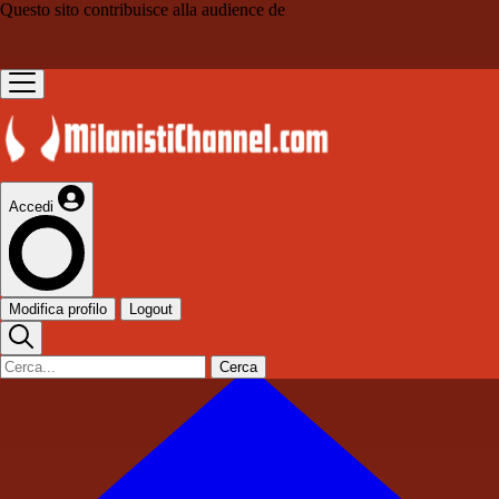
Questo sito contribuisce alla audience de
Accedi
Modifica profilo
Logout
Cerca