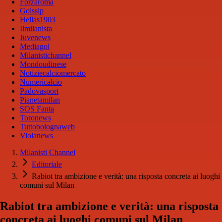
Forzaroma
Golssip
Hellas1903
Ilmilanista
Juvenews
Mediagol
Milanistichannel
Mondoudinese
Notiziecalciomercato
Numericalcio
Padovasport
Pianetamilan
SOS Fanta
Toronews
Tuttobolognaweb
Violanews
Milanisti Channel
Editoriale
Rabiot tra ambizione e verità: una risposta concreta ai luoghi
comuni sul Milan
Rabiot tra ambizione e verità: una risposta
concreta ai luoghi comuni sul Milan