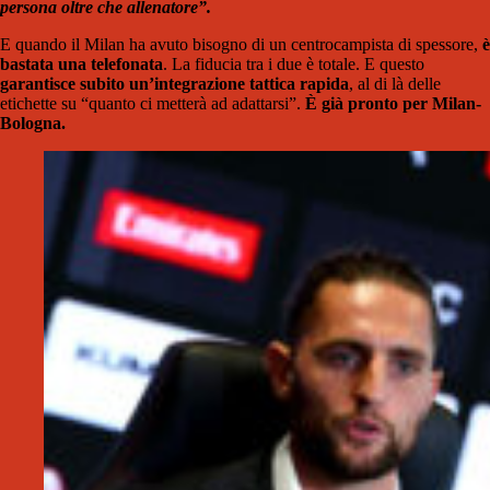
persona oltre che allenatore”.
E quando il Milan ha avuto bisogno di un centrocampista di spessore,
è
bastata una telefonata
. La fiducia tra i due è totale. E questo
garantisce subito un’integrazione tattica rapida
, al di là delle
etichette su “quanto ci metterà ad adattarsi”.
È già pronto per Milan-
Bologna.