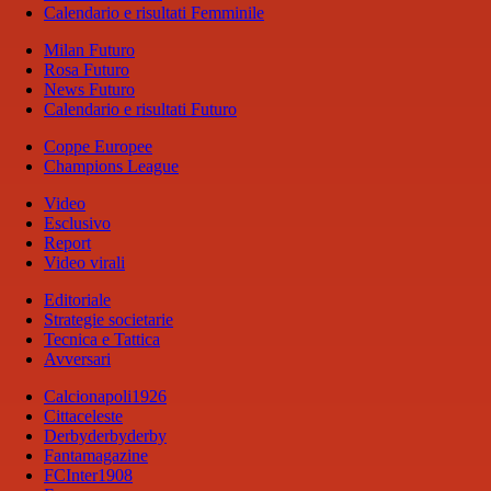
Calendario e risultati Femminile
Milan Futuro
Rosa Futuro
News Futuro
Calendario e risultati Futuro
Coppe Europee
Champions League
Video
Esclusivo
Report
Video virali
Editoriale
Strategie societarie
Tecnica e Tattica
Avversari
Calcionapoli1926
Cittaceleste
Derbyderbyderby
Fantamagazine
FCInter1908