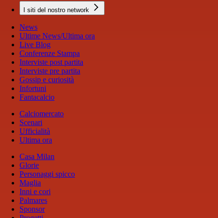
I siti del nostro network
News
Ultime News/Ultima ora
Live Blog
Conferenze Stampa
Interviste post partita
Interviste pre partita
Gossip e curiosità
Infortuni
Fantacalcio
Calciomercato
Scenari
Ufficialità
Ultima ora
Casa Milan
Glorie
Personaggi spicco
Maglia
Inni e cori
Palmares
Sponsor
Progetti