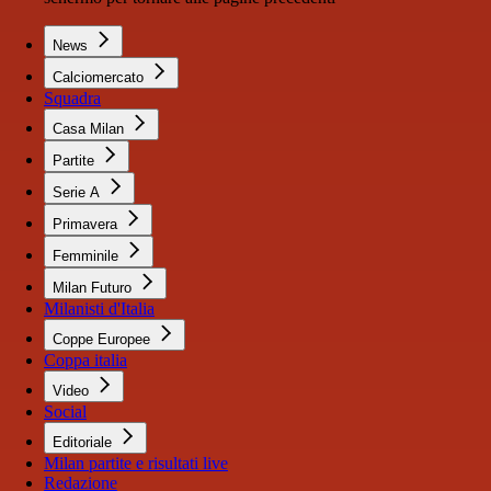
News
Calciomercato
Squadra
Casa Milan
Partite
Serie A
Primavera
Femminile
Milan Futuro
Milanisti d'Italia
Coppe Europee
Coppa italia
Video
Social
Editoriale
Milan partite e risultati live
Redazione