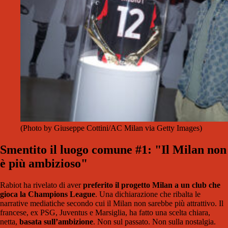
(Photo by Giuseppe Cottini/AC Milan via Getty Images)
Smentito il luogo comune #1: "Il Milan non
è più ambizioso"
Rabiot ha rivelato di aver
preferito il progetto Milan a un club che
gioca la Champions League
. Una dichiarazione che ribalta le
narrative mediatiche secondo cui il Milan non sarebbe più attrattivo. Il
francese, ex PSG, Juventus e Marsiglia, ha fatto una scelta chiara,
netta,
basata sull’ambizione
. Non sul passato. Non sulla nostalgia.