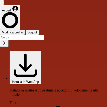
Accedi
Modifica profilo
Logout
Installa la Web App
Installa la nostra App gratuita e accedi più velocemente alle
notizie
Tocca