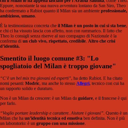
chi il Milan lo ha appena lasciato per l'Arabia Saudita
, come Theo.
Eppure, nonostante la sua nuova avventura lontano da San Siro, Theo
ha confermato a Rabiot quanto il Milan sia un ambiente
professionale,
ambizioso, umano
.
È la testimonianza concreta che
il Milan è un posto in cui si sta bene
,
e chi ci ha vissuto lascia con affetto, non con rammarico. Il fatto che
Theo lo consigli senza riserve al suo compagno di Nazionale è la
conferma di
un club vivo, rispettato, credibile
.
Altro che crisi
d’identità.
Smentito il luogo comune #3: "Lo
spogliatoio del Milan è troppo giovane"
“C’è un bel mix tra giovani ed esperti”
, ha detto Rabiot. E ha citato
nomi pesanti:
Modric
, ma anche lo stesso
Allegri
, tecnico con cui ha
un rapporto solido e duraturo.
Non è un Milan da crescere: è un Milan da
guidare
, e il francese è qui
per farlo.
“Voglio portare leadership e carattere. Aiutare i giovani”.
Questo è un
Milan che ha
un’identità tecnica ed emotiva
ben definita. Non è più
un laboratorio: è un
gruppo con una missione
.