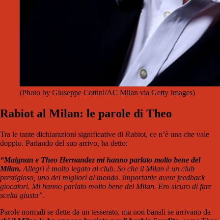
(Photo by Giuseppe Cottini/AC Milan via Getty Images)
Rabiot al Milan: le parole di Theo
Tra le tante dichiarazioni significative di Rabiot, ce n’è una che vale
doppio. Parlando del suo arrivo, ha detto:
“Maignan e Theo Hernandez mi hanno parlato molto bene del
Milan.
Allegri è molto legato al club. So che il Milan è un club
prestigioso, uno dei migliori al mondo. Importante avere feedback
giocatori. Mi hanno parlato molto bene del Milan. Ero sicuro di fare
scelta giusta”.
Parole normali se dette da un tesserato, ma non banali se arrivano da