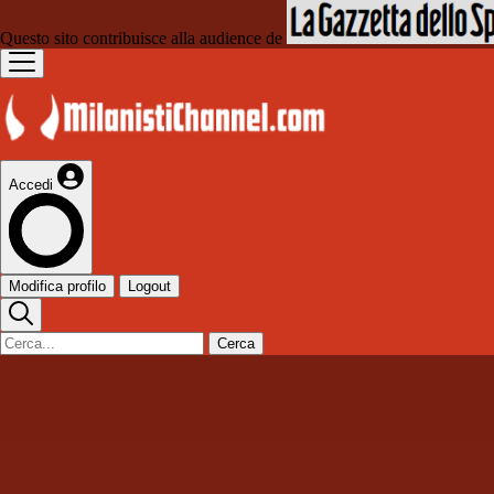
Questo sito contribuisce alla audience de
Accedi
Modifica profilo
Logout
Cerca