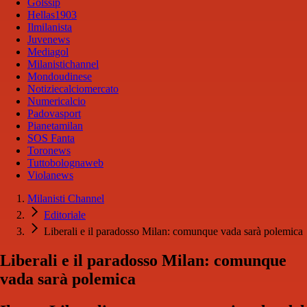
Golssip
Hellas1903
Ilmilanista
Juvenews
Mediagol
Milanistichannel
Mondoudinese
Notiziecalciomercato
Numericalcio
Padovasport
Pianetamilan
SOS Fanta
Toronews
Tuttobolognaweb
Violanews
Milanisti Channel
Editoriale
Liberali e il paradosso Milan: comunque vada sarà polemica
Liberali e il paradosso Milan: comunque
vada sarà polemica