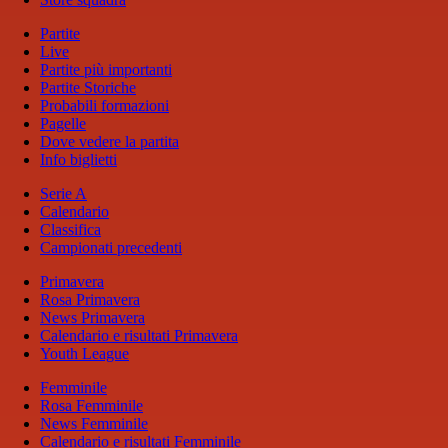
Partite
Live
Partite più importanti
Partite Storiche
Probabili formazioni
Pagelle
Dove vedere la partita
Info biglietti
Serie A
Calendario
Classifica
Campionati precedenti
Primavera
Rosa Primavera
News Primavera
Calendario e risultati Primavera
Youth League
Femminile
Rosa Femminile
News Femminile
Calendario e risultati Femminile