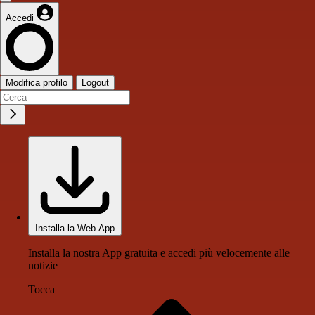
Accedi
Modifica profilo
Logout
Installa la Web App
Installa la nostra App gratuita e accedi più velocemente alle
notizie
Tocca