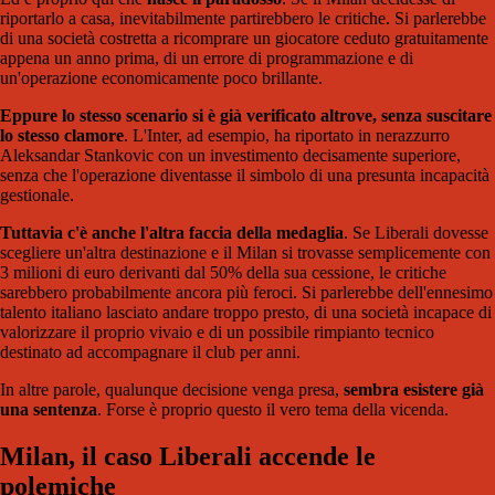
riportarlo a casa, inevitabilmente partirebbero le critiche. Si parlerebbe
di una società costretta a ricomprare un giocatore ceduto gratuitamente
appena un anno prima, di un errore di programmazione e di
un'operazione economicamente poco brillante.
Eppure lo stesso scenario si è già verificato altrove, senza suscitare
lo stesso clamore
. L'Inter, ad esempio, ha riportato in nerazzurro
Aleksandar Stankovic con un investimento decisamente superiore,
senza che l'operazione diventasse il simbolo di una presunta incapacità
gestionale.
Tuttavia c'è anche l'altra faccia della medaglia
. Se Liberali dovesse
scegliere un'altra destinazione e il Milan si trovasse semplicemente con
3 milioni di euro derivanti dal 50% della sua cessione, le critiche
sarebbero probabilmente ancora più feroci. Si parlerebbe dell'ennesimo
talento italiano lasciato andare troppo presto, di una società incapace di
valorizzare il proprio vivaio e di un possibile rimpianto tecnico
destinato ad accompagnare il club per anni.
In altre parole, qualunque decisione venga presa,
sembra esistere già
una sentenza
. Forse è proprio questo il vero tema della vicenda.
Milan, il caso Liberali accende le
polemiche