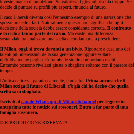
investe, manca di ambizione. Se valorizza i giovani, rischia troppo. Se
decide di puntare su profili più esperti, rinuncia al futuro.
Il caso Liberali diventa così l'ennesimo esempio di una narrazione che
spesso precede i fatti. Naturalmente questo non significa che ogni
decisione della società debba essere considerata corretta.
Il confronto
e la critica fanno parte del calcio
. Ma esiste una differenza
sostanziale tra analizzare una scelta e condannarla a prescindere.
Il Milan, oggi, si trova davanti a un bivio
. Riportare a casa uno dei
talenti più interessanti della sua generazione oppure voltare
definitivamente pagina. Entrambe le strade comportano rischi.
Entrambe possono rivelarsi giuste o sbagliate soltanto con il passare del
tempo.
L'unica certezza, paradossalmente, è un'altra.
Prima ancora che il
Milan scelga il futuro di Liberali, c'è già chi ha deciso che quella
scelta sarà sbagliata
.
Iscriviti al
canale Whatsapp di Milanistichannel
per leggere in
anteprima tutte le notizie sui rossoneri. Entra a far parte di una
famiglia rossonera.
© RIPRODUZIONE RISERVATA