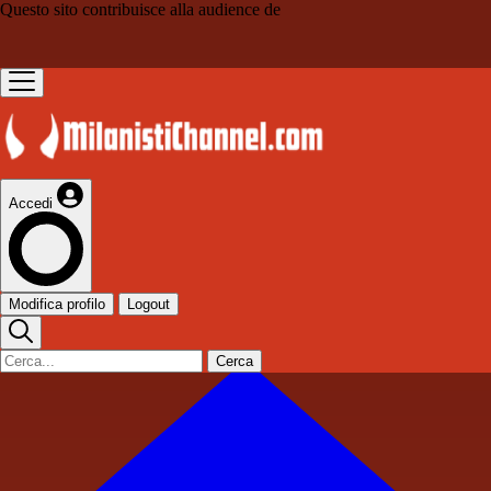
Questo sito contribuisce alla audience de
Accedi
Modifica profilo
Logout
Cerca