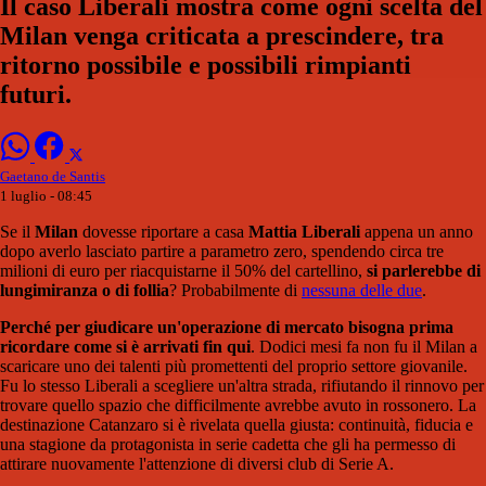
Il caso Liberali mostra come ogni scelta del
Milan venga criticata a prescindere, tra
ritorno possibile e possibili rimpianti
futuri.
Gaetano de Santis
1 luglio - 08:45
Se il
Milan
dovesse riportare a casa
Mattia Liberali
appena un anno
dopo averlo lasciato partire a parametro zero, spendendo circa tre
milioni di euro per riacquistarne il 50% del cartellino,
si parlerebbe di
lungimiranza o di follia
? Probabilmente di
nessuna delle due
.
Perché per giudicare un'operazione di mercato bisogna prima
ricordare come si è arrivati fin qui
. Dodici mesi fa non fu il Milan a
scaricare uno dei talenti più promettenti del proprio settore giovanile.
Fu lo stesso Liberali a scegliere un'altra strada, rifiutando il rinnovo per
trovare quello spazio che difficilmente avrebbe avuto in rossonero. La
destinazione Catanzaro si è rivelata quella giusta: continuità, fiducia e
una stagione da protagonista in serie cadetta che gli ha permesso di
attirare nuovamente l'attenzione di diversi club di Serie A.