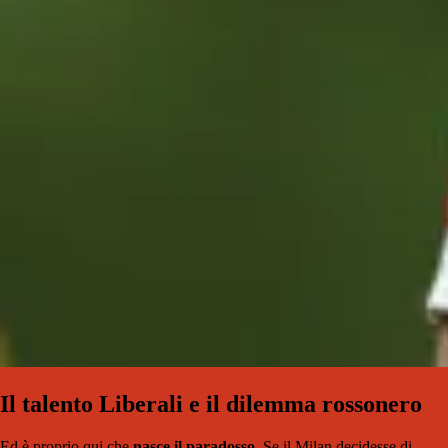
Il talento Liberali e il dilemma rossonero
Ed è proprio qui che
nasce il paradosso
. Se il Milan decidesse di