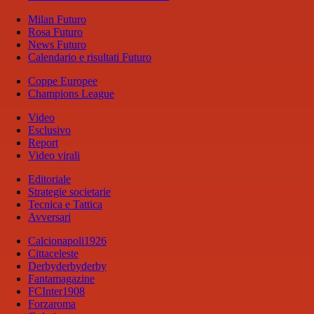
Milan Futuro
Rosa Futuro
News Futuro
Calendario e risultati Futuro
Coppe Europee
Champions League
Video
Esclusivo
Report
Video virali
Editoriale
Strategie societarie
Tecnica e Tattica
Avversari
Calcionapoli1926
Cittaceleste
Derbyderbyderby
Fantamagazine
FCInter1908
Forzaroma