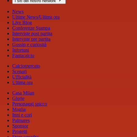
I siti del nostro network
News
Ultime News/Ultima ora
Live Blog
Conferenze Stampa
Interviste post partita
Interviste pre partita
Gossip e curiosità
Infortuni
Fantacalcio
Calciomercato
Scenari
Ufficialità
Ultima ora
Casa Milan
Glorie
Personaggi spicco
Maglia
Inni e cori
Palmares
Sponsor
Progetti
Store squadra