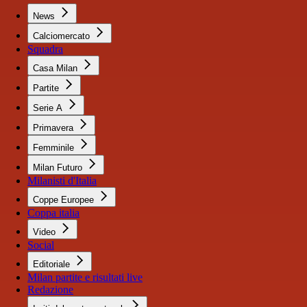
News
Calciomercato
Squadra
Casa Milan
Partite
Serie A
Primavera
Femminile
Milan Futuro
Milanisti d'Italia
Coppe Europee
Coppa italia
Video
Social
Editoriale
Milan partite e risultati live
Redazione