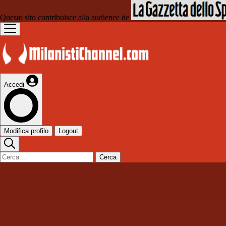
Questo sito contribuisce alla audience de
Accedi
Modifica profilo
Logout
Cerca