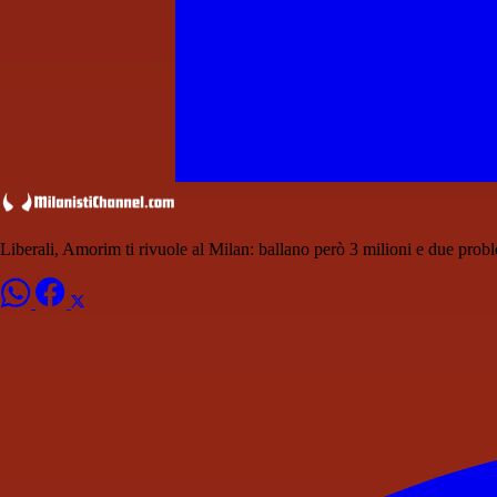
Liberali, Amorim ti rivuole al Milan: ballano però 3 milioni e due prob