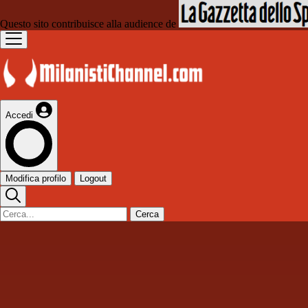
Questo sito contribuisce alla audience de
Accedi
Modifica profilo
Logout
Cerca