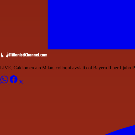
LIVE, Calciomercato Milan, colloqui avviati col Bayern II per Ljubo P