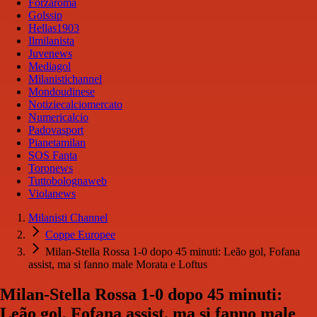
Forzaroma
Golssip
Hellas1903
Ilmilanista
Juvenews
Mediagol
Milanistichannel
Mondoudinese
Notiziecalciomercato
Numericalcio
Padovasport
Pianetamilan
SOS Fanta
Toronews
Tuttobolognaweb
Violanews
Milanisti Channel
Coppe Europee
Milan-Stella Rossa 1-0 dopo 45 minuti: Leão gol, Fofana
assist, ma si fanno male Morata e Loftus
Milan-Stella Rossa 1-0 dopo 45 minuti:
Leão gol, Fofana assist, ma si fanno male