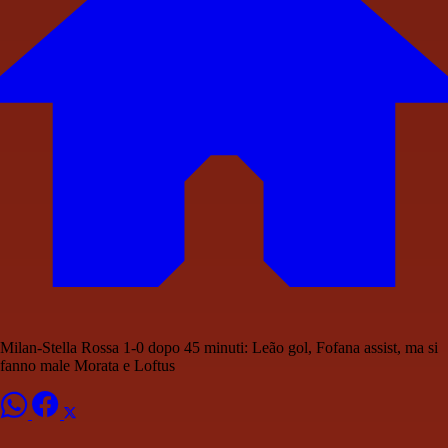
Milan-Stella Rossa 1-0 dopo 45 minuti: Leão gol, Fofana assist, ma si
fanno male Morata e Loftus