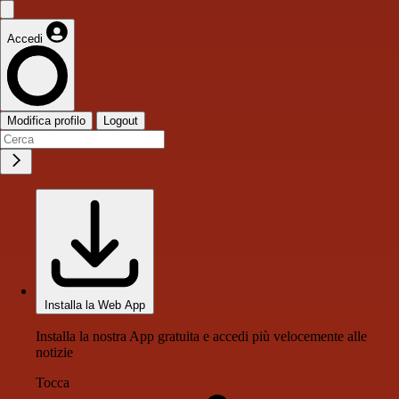
Accedi
Modifica profilo
Logout
Installa la Web App
Installa la nostra App gratuita e accedi più velocemente alle
notizie
Tocca