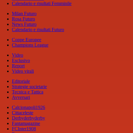
Calendario e risultati Femminile
Milan Futuro
Rosa Futuro
News Futuro
Calendario e risultati Futuro
Coppe Europee
Champions League
Video
Esclusivo
Report
Video virali
Editoriale
Strategie societarie
Tecnica e Tattica
Avversari
Calcionapoli1926
Cittaceleste
Derbyderbyderby
Fantamagazine
FCInter1908