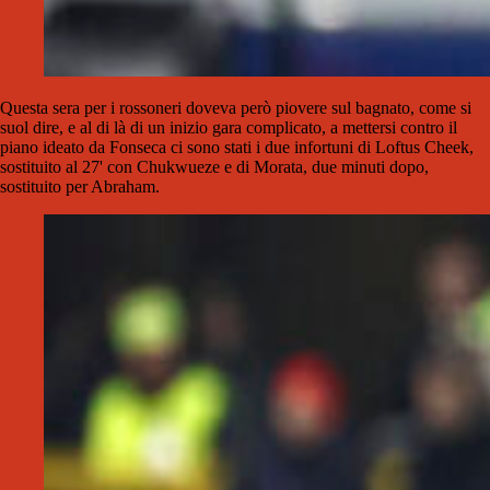
Questa sera per i rossoneri doveva però piovere sul bagnato, come si
suol dire, e al di là di un inizio gara complicato, a mettersi contro il
piano ideato da Fonseca ci sono stati i due infortuni di Loftus Cheek,
sostituito al 27' con Chukwueze e di Morata, due minuti dopo,
sostituito per Abraham.