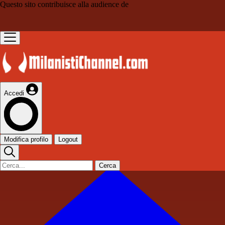
Questo sito contribuisce alla audience de
Accedi
Modifica profilo
Logout
Cerca