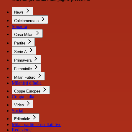
News
Calciomercato
Squadra
Casa Milan
Partite
Serie A
Primavera
Femminile
Milan Futuro
Milanisti d'Italia
Coppe Europee
Coppa italia
Video
Social
Editoriale
Milan partite e risultati live
Redazione