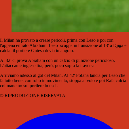
Il Milan ha provato a creare pericoli, prima con Leao e poi con
l'appena entrato Abraham. Leao scappa in transizione al 13' a Djiga e
calcia: il portiere Gutesa devia in angolo.
Al 32' ci prova Abraham con un calcio di punizione pericoloso.
L'attaccante inglese tira, però, poco sopra la traversa.
Arriviamo adesso al gol del Milan. Al 42' Fofana lancia per Leao che
fa tutto bene: controllo in movimento, stoppa al volo e poi Rafa calcia
col mancino sul portiere in uscita.
© RIPRODUZIONE RISERVATA