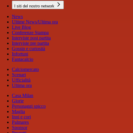
I siti del nostro network
News
Ultime News/Ultima ora
Live Blog
Conferenze Stampa
Interviste post partita
Interviste pre partita
Gossip e curiosità
Infortuni
Fantacalcio
Calciomercato
Scenari
Ufficialità
Ultima ora
Casa Milan
Glorie
Personaggi spicco
Maglia
Inni e cori
Palmares
Sponsor
Progetti