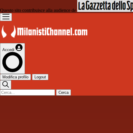
Questo sito contribuisce alla audience de
Accedi
Modifica profilo
Logout
Cerca