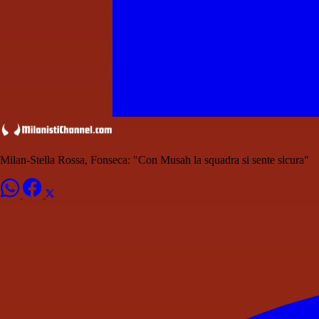
Milan-Stella Rossa, Fonseca: "Con Musah la squadra si sente sicura"