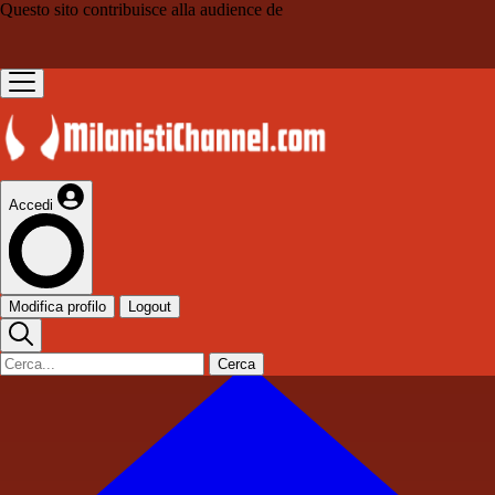
Questo sito contribuisce alla audience de
Accedi
Modifica profilo
Logout
Cerca