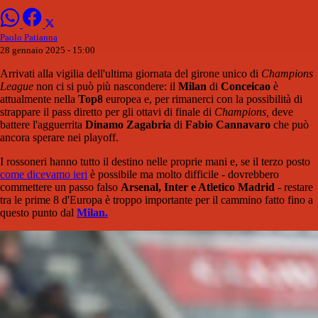
Paolo Patianna
28 gennaio 2025 - 15:00
Arrivati alla vigilia dell'ultima giornata del girone unico di
Champions
League
non ci si può più nascondere: il
Milan
di
Conceicao
è
attualmente nella
Top8
europea e, per rimanerci con la possibilità di
strappare il pass diretto per gli ottavi di finale di
Champions,
deve
battere l'agguerrita
Dinamo Zagabria
di
Fabio Cannavaro
che può
ancora sperare nei playoff.
I rossoneri hanno tutto il destino nelle proprie mani e, se il terzo posto
come dicevamo ieri
è possibile ma molto difficile - dovrebbero
commettere un passo falso
Arsenal, Inter e Atletico Madrid
- restare
tra le prime 8 d'Europa è troppo importante per il cammino fatto fino a
questo punto dal
Milan.