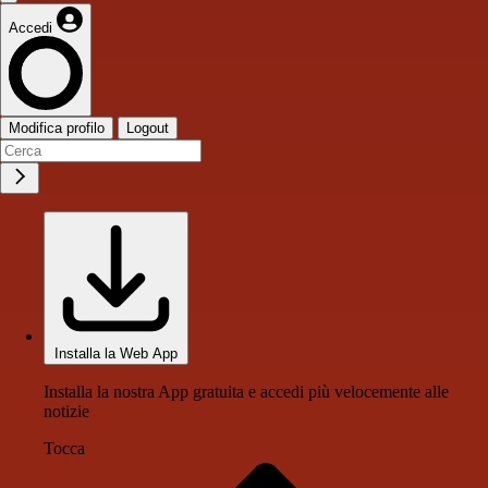
Accedi
Modifica profilo
Logout
Installa la Web App
Installa la nostra App gratuita e accedi più velocemente alle
notizie
Tocca