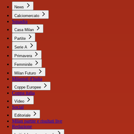
News
Calciomercato
Squadra
Casa Milan
Partite
Serie A
Primavera
Femminile
Milan Futuro
Milanisti d'Italia
Coppe Europee
Coppa italia
Video
Social
Editoriale
Milan partite e risultati live
Redazione