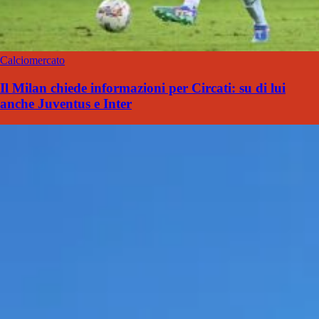
Calciomercato
Il Milan chiede informazioni per Circati: su di lui
anche Juventus e Inter