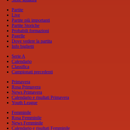
Partite
Live
Partite più importanti
Partite Storiche
Probabili formazioni
Pagelle
Dove vedere la partita
Info biglietti
Serie A
Calendario
Classifica
Campionati precedenti
Primavera
Rosa Primavera
News Primavera
Calendario e risultati Primavera
Youth League
Femminile
Rosa Femminile
News Femminile
Calendario e risultati Femminile