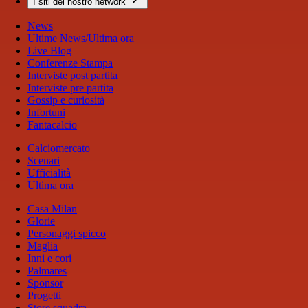
I siti del nostro network
News
Ultime News/Ultima ora
Live Blog
Conferenze Stampa
Interviste post partita
Interviste pre partita
Gossip e curiosità
Infortuni
Fantacalcio
Calciomercato
Scenari
Ufficialità
Ultima ora
Casa Milan
Glorie
Personaggi spicco
Maglia
Inni e cori
Palmares
Sponsor
Progetti
Store squadra