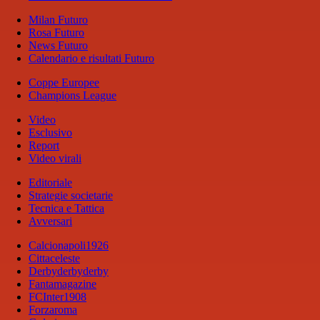
Milan Futuro
Rosa Futuro
News Futuro
Calendario e risultati Futuro
Coppe Europee
Champions League
Video
Esclusivo
Report
Video virali
Editoriale
Strategie societarie
Tecnica e Tattica
Avversari
Calcionapoli1926
Cittaceleste
Derbyderbyderby
Fantamagazine
FCInter1908
Forzaroma