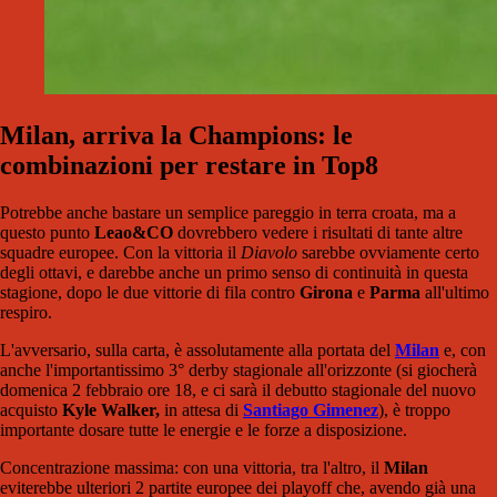
Milan, arriva la Champions: le
combinazioni per restare in Top8
Potrebbe anche bastare un semplice pareggio in terra croata, ma a
questo punto
Leao&CO
dovrebbero vedere i risultati di tante altre
squadre europee. Con la vittoria il
Diavolo
sarebbe ovviamente certo
degli ottavi, e darebbe anche un primo senso di continuità in questa
stagione, dopo le due vittorie di fila contro
Girona
e
Parma
all'ultimo
respiro.
L'avversario, sulla carta, è assolutamente alla portata del
Milan
e, con
anche l'importantissimo 3° derby stagionale all'orizzonte (si giocherà
domenica 2 febbraio ore 18, e ci sarà il debutto stagionale del nuovo
acquisto
Kyle Walker,
in attesa di
Santiago Gimenez
), è troppo
importante dosare tutte le energie e le forze a disposizione.
Concentrazione massima: con una vittoria, tra l'altro, il
Milan
eviterebbe ulteriori 2 partite europee dei playoff che, avendo già una