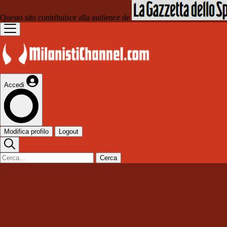
Questo sito contribuisce alla audience de
Accedi
Modifica profilo
Logout
Cerca