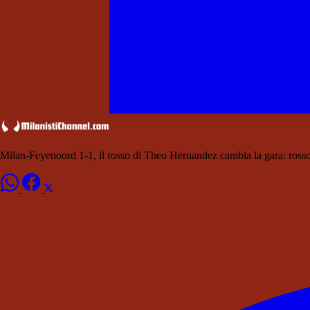
Milan-Feyenoord 1-1, il rosso di Theo Hernandez cambia la gara: ross