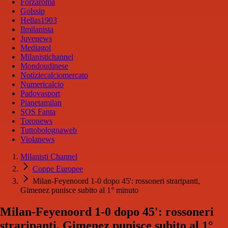
Forzaroma
Golssip
Hellas1903
Ilmilanista
Juvenews
Mediagol
Milanistichannel
Mondoudinese
Notiziecalciomercato
Numericalcio
Padovasport
Pianetamilan
SOS Fanta
Toronews
Tuttobolognaweb
Violanews
Milanisti Channel
Coppe Europee
Milan-Feyenoord 1-0 dopo 45': rossoneri straripanti,
Gimenez punisce subito al 1° minuto
Milan-Feyenoord 1-0 dopo 45': rossoneri
straripanti, Gimenez punisce subito al 1°