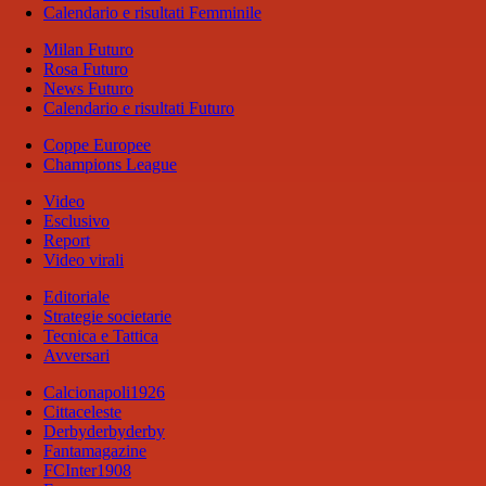
Calendario e risultati Femminile
Milan Futuro
Rosa Futuro
News Futuro
Calendario e risultati Futuro
Coppe Europee
Champions League
Video
Esclusivo
Report
Video virali
Editoriale
Strategie societarie
Tecnica e Tattica
Avversari
Calcionapoli1926
Cittaceleste
Derbyderbyderby
Fantamagazine
FCInter1908