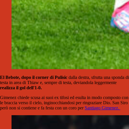
El Bebote, dopo il corner di Pulisic
dalla destra, sfrutta una sponda di
testa in area di Thiaw e, sempre di testa, deviandola leggermente
realizza il gol dell'1-0.
Gimenez chiede scusa ai suoi ex tifosi ed esulta in modo composto con
le braccia verso il cielo, inginocchiandosi per ringraziare Dio. San Siro
però non si contiene e fa festa con un coro per
Santiago Gimenez.