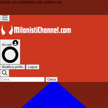
Questo sito contribuisce alla audience de
Accedi
Modifica profilo
Logout
Cerca