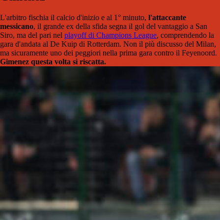
L'arbitro fischia il calcio d'inizio e al 1° minuto,
l'attaccante
messicano
, il grande ex della sfida segna il gol del vantaggio a San
Siro, ma del pari nel
playoff di Champions League
, comprendendo la
gara d'andata al De Kuip di Rotterdam. Non il più discusso del Milan,
ma sicuramente uno dei peggiori nella prima gara contro il Feyenoord.
Gimenez questa volta si riscatta.