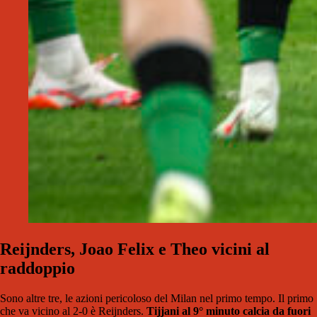
Reijnders, Joao Felix e Theo vicini al
raddoppio
Sono altre tre, le azioni pericoloso del Milan nel primo tempo. Il primo
che va vicino al 2-0 è Reijnders.
Tijjani al 9° minuto calcia da fuori