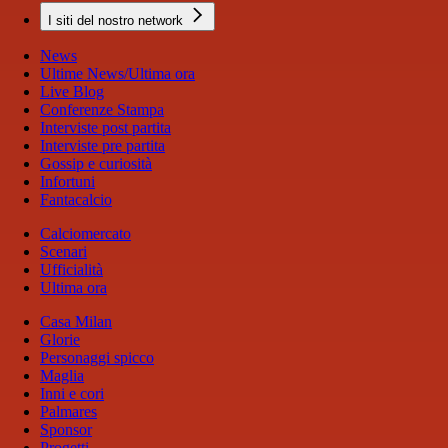
I siti del nostro network
News
Ultime News/Ultima ora
Live Blog
Conferenze Stampa
Interviste post partita
Interviste pre partita
Gossip e curiosità
Infortuni
Fantacalcio
Calciomercato
Scenari
Ufficialità
Ultima ora
Casa Milan
Glorie
Personaggi spicco
Maglia
Inni e cori
Palmares
Sponsor
Progetti