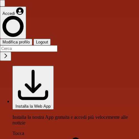
Accedi
Modifica profilo
Logout
Installa la Web App
Installa la nostra App gratuita e accedi più velocemente alle
notizie
Tocca