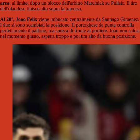
area
, al limite, dopo un blocco dell'arbitro Marciniak su Pulisic. Il tiro
dell'olandese finisce alto sopra la traversa.
Al 20°, Joao Felix
viene imbucato centralmente da Santiago Gimenez.
I due si sono scambiati la posizione. Il portoghese da punta controlla
perfettamente il pallone, ma spreca di fronte al portiere. Joao non calcia
nel momento giusto, aspetta troppo e poi tira alto da buona posizione.