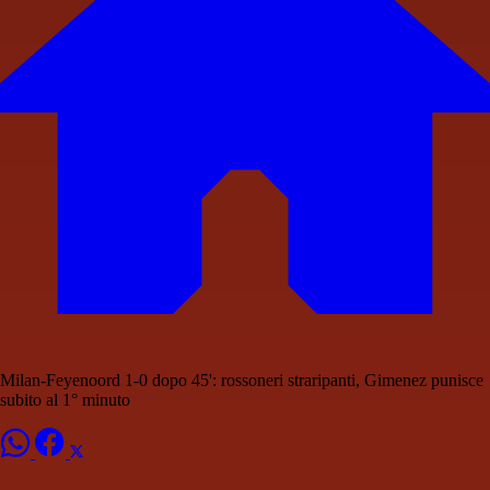
Milan-Feyenoord 1-0 dopo 45': rossoneri straripanti, Gimenez punisce
subito al 1° minuto