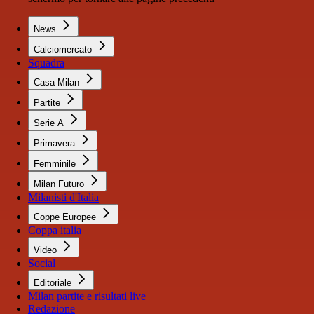
News
Calciomercato
Squadra
Casa Milan
Partite
Serie A
Primavera
Femminile
Milan Futuro
Milanisti d'Italia
Coppe Europee
Coppa italia
Video
Social
Editoriale
Milan partite e risultati live
Redazione