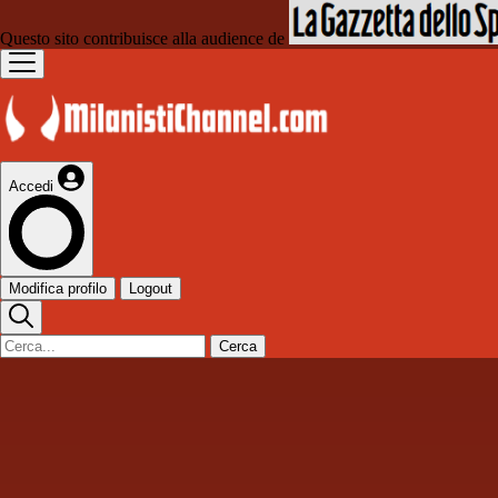
Questo sito contribuisce alla audience de
Accedi
Modifica profilo
Logout
Cerca