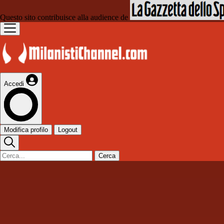
Questo sito contribuisce alla audience de
Accedi
Modifica profilo
Logout
Cerca