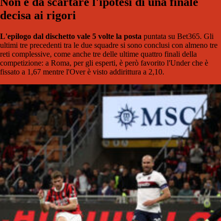
Non è da scartare l'ipotesi di una finale
decisa ai rigori
L'epilogo dal dischetto vale 5 volte la posta
puntata su Bet365. Gli
ultimi tre precedenti tra le due squadre si sono conclusi con almeno tre
reti complessive, come anche tre delle ultime quattro finali della
competizione: a Roma, per gli esperti, è però favorito l'Under che è
fissato a 1,67 mentre l'Over è visto addirittura a 2,10.