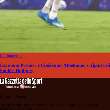
Calciomercato
Leao solo Premier e Cissè come Athekame: si riparla di
Soulè e Hojbjerg
Milanisti Channel
Testata giornalistica registrata - Aut. Trib. di Milano n. 6415 del
6/06/2024 DDD Media Srls