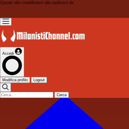
Questo sito contribuisce alla audience de
Accedi
Modifica profilo
Logout
Cerca