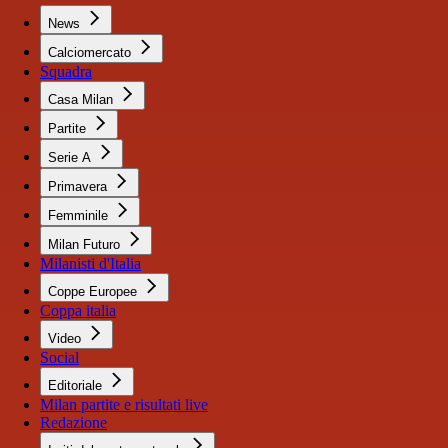
News
Calciomercato
Squadra
Casa Milan
Partite
Serie A
Primavera
Femminile
Milan Futuro
Milanisti d'Italia
Coppe Europee
Coppa italia
Video
Social
Editoriale
Milan partite e risultati live
Redazione