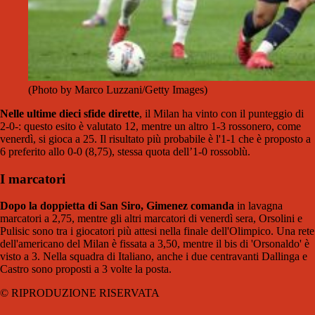
(Photo by Marco Luzzani/Getty Images)
Nelle ultime dieci sfide dirette
, il Milan ha vinto con il punteggio di
2-0-: questo esito è valutato 12, mentre un altro 1-3 rossonero, come
venerdì, si gioca a 25. Il risultato più probabile è l'1-1 che è proposto a
6 preferito allo 0-0 (8,75), stessa quota dell’1-0 rossoblù.
I marcatori
Dopo la doppietta di San Siro, Gimenez comanda
in lavagna
marcatori a 2,75, mentre gli altri marcatori di venerdì sera, Orsolini e
Pulisic sono tra i giocatori più attesi nella finale dell'Olimpico. Una rete
dell'americano del Milan è fissata a 3,50, mentre il bis di 'Orsonaldo' è
visto a 3. Nella squadra di Italiano, anche i due centravanti Dallinga e
Castro sono proposti a 3 volte la posta.
© RIPRODUZIONE RISERVATA