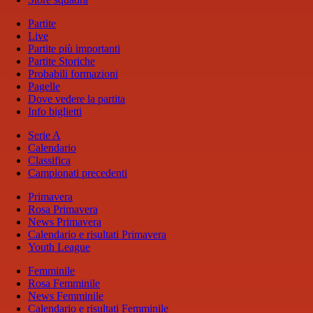
Partite
Live
Partite più importanti
Partite Storiche
Probabili formazioni
Pagelle
Dove vedere la partita
Info biglietti
Serie A
Calendario
Classifica
Campionati precedenti
Primavera
Rosa Primavera
News Primavera
Calendario e risultati Primavera
Youth League
Femminile
Rosa Femminile
News Femminile
Calendario e risultati Femminile