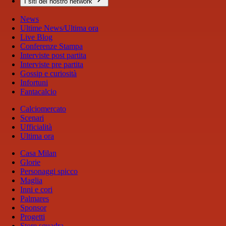
I siti del nostro network
News
Ultime News/Ultima ora
Live Blog
Conferenze Stampa
Interviste post partita
Interviste pre partita
Gossip e curiosità
Infortuni
Fantacalcio
Calciomercato
Scenari
Ufficialità
Ultima ora
Casa Milan
Glorie
Personaggi spicco
Maglia
Inni e cori
Palmares
Sponsor
Progetti
Store squadra