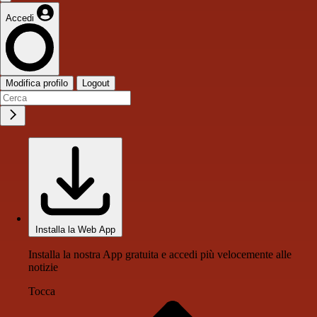
Accedi
Modifica profilo
Logout
Installa la Web App
Installa la nostra App gratuita e accedi più velocemente alle
notizie
Tocca