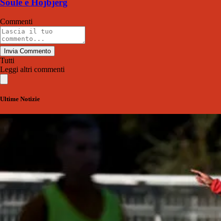
Soulè e Hojbjerg
Commenti
Invia Commento
Tutti
Leggi altri commenti
Ultime Notizie