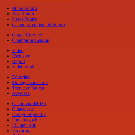
Milan Futuro
Rosa Futuro
News Futuro
Calendario e risultati Futuro
Coppe Europee
Champions League
Video
Esclusivo
Report
Video virali
Editoriale
Strategie societarie
Tecnica e Tattica
Avversari
Calcionapoli1926
Cittaceleste
Derbyderbyderby
Fantamagazine
FCInter1908
Forzaroma