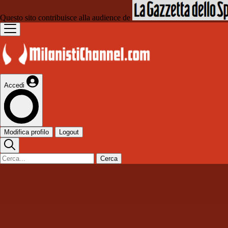
Questo sito contribuisce alla audience de
Accedi
Modifica profilo
Logout
Cerca