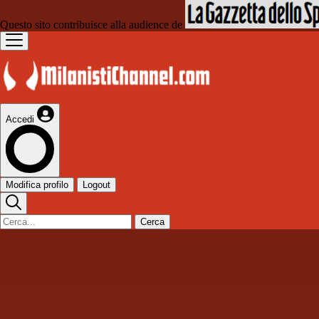
Questo sito contribuisce alla audience de
Accedi
Modifica profilo
Logout
Cerca