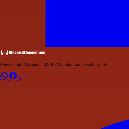
Shevchenko, Germania 2006: l’Ucraina portata sulle spalle