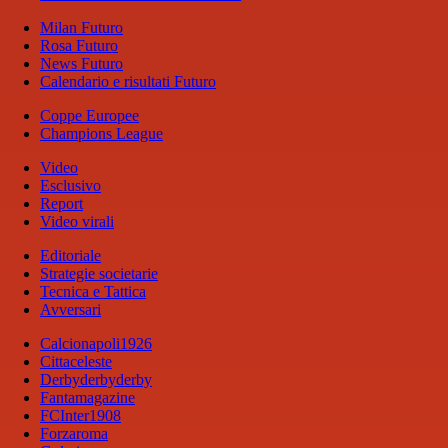
Milan Futuro
Rosa Futuro
News Futuro
Calendario e risultati Futuro
Coppe Europee
Champions League
Video
Esclusivo
Report
Video virali
Editoriale
Strategie societarie
Tecnica e Tattica
Avversari
Calcionapoli1926
Cittaceleste
Derbyderbyderby
Fantamagazine
FCInter1908
Forzaroma