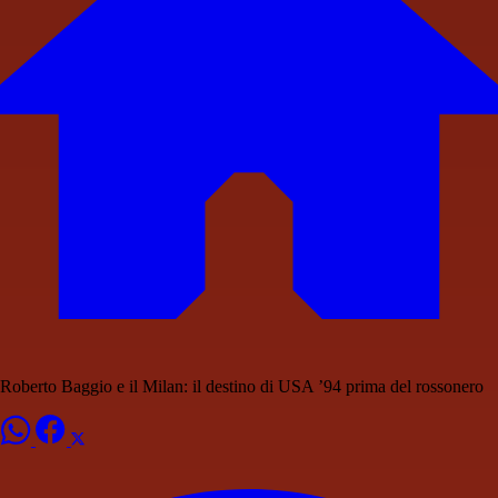
Roberto Baggio e il Milan: il destino di USA ’94 prima del rossonero