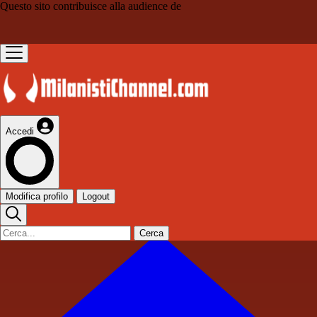
Questo sito contribuisce alla audience de
Accedi
Modifica profilo
Logout
Cerca