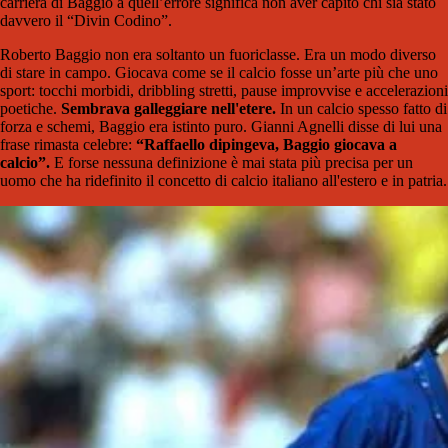
carriera di Baggio a quell’errore significa non aver capito chi sia stato
davvero il “Divin Codino”.
Roberto Baggio
non era soltanto un fuoriclasse. Era un modo diverso
di stare in campo. Giocava come se il calcio fosse un’arte più che uno
sport: tocchi morbidi, dribbling stretti, pause improvvise e accelerazioni
poetiche.
Sembrava galleggiare nell'etere.
In un calcio spesso fatto di
forza e schemi, Baggio era istinto puro. Gianni Agnelli disse di lui una
frase rimasta celebre:
“Raffaello dipingeva, Baggio giocava a
calcio”.
E forse nessuna definizione è mai stata più precisa per un
uomo che ha ridefinito il concetto di calcio italiano all'estero e in patria.