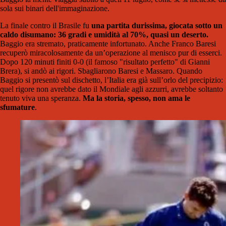
sola sui binari dell'immaginazione.
La finale contro il Brasile fu
una partita durissima, giocata sotto un
caldo disumano: 36 gradi e umidità al 70%, quasi un deserto.
Baggio era stremato, praticamente infortunato. Anche Franco Baresi
recuperò miracolosamente da un’operazione al menisco pur di esserci.
Dopo 120 minuti finiti 0-0 (il famoso "risultato perfetto" di Gianni
Brera), si andò ai rigori. Sbagliarono Baresi e Massaro. Quando
Baggio si presentò sul dischetto, l’Italia era già sull’orlo del precipizio:
quel rigore non avrebbe dato il Mondiale agli azzurri, avrebbe soltanto
tenuto viva una speranza.
Ma la storia, spesso, non ama le
sfumature
.