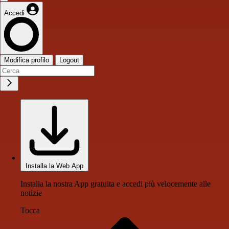
Accedi
Modifica profilo
Logout
Installa la Web App
Installa la nostra App gratuita e accedi più velocemente alle
notizie
Tocca