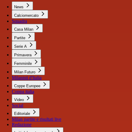
News
Calciomercato
Squadra
Casa Milan
Partite
Serie A
Primavera
Femminile
Milan Futuro
Milanisti d'Italia
Coppe Europee
Coppa italia
Video
Social
Editoriale
Milan partite e risultati live
Redazione