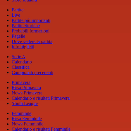
Partite
Live
Partite più importanti
Partite Storiche
Probabili formazioni
Pagelle
Dove vedere la partita
Info biglietti
Serie A
Calendario
Classifica
Campionati precedenti
Primavera
Rosa Primavera
News Primavera
Calendario e risultati Primavera
Youth League
Femminile
Rosa Femminile
News Femminile
Calendario e risultati Femminile