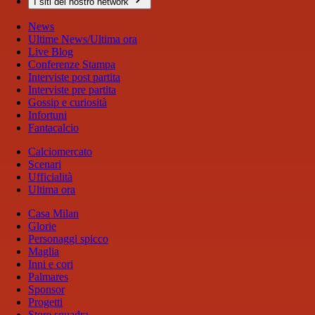
I siti del nostro network
News
Ultime News/Ultima ora
Live Blog
Conferenze Stampa
Interviste post partita
Interviste pre partita
Gossip e curiosità
Infortuni
Fantacalcio
Calciomercato
Scenari
Ufficialità
Ultima ora
Casa Milan
Glorie
Personaggi spicco
Maglia
Inni e cori
Palmares
Sponsor
Progetti
Store squadra