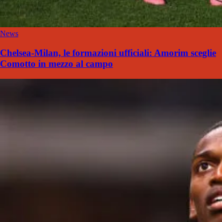
News
Chelsea-Milan, le formazioni ufficiali: Amorim sceglie
Comotto in mezzo al campo