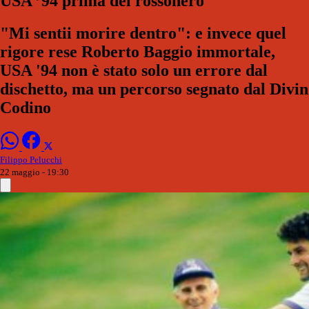
USA ’94 prima del rossonero
"Mi sentii morire dentro": e invece quel
rigore rese Roberto Baggio immortale,
USA '94 non è stato solo un errore dal
dischetto, ma un percorso segnato dal Divin
Codino
Filippo Pelucchi
22 maggio - 19:30