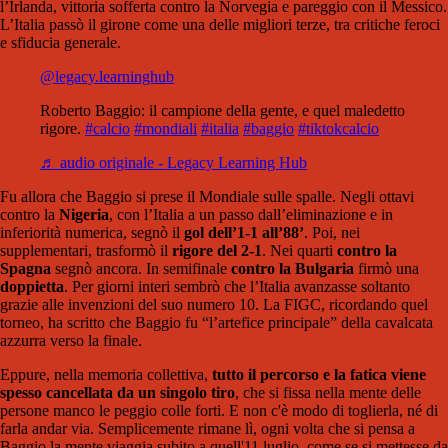
l’Irlanda, vittoria sofferta contro la Norvegia e pareggio con il Messico.
L’Italia passò il girone come una delle migliori terze, tra critiche feroci
e sfiducia generale.
@legacy.learninghub
Roberto Baggio: il campione della gente, e quel maledetto
rigore.
#calcio
#mondiali
#italia
#baggio
#tiktokcalcio
♬ audio originale - Legacy Learning Hub
Fu allora che Baggio si prese il Mondiale sulle spalle. Negli ottavi
contro la
Nigeria
, con l’Italia a un passo dall’eliminazione e in
inferiorità numerica, segnò il
gol dell’1-1 all’88’
. Poi, nei
supplementari, trasformò il
rigore del 2-1
. Nei quarti
contro la
Spagna
segnò ancora. In semifinale
contro la Bulgaria
firmò una
doppietta
. Per giorni interi sembrò che l’Italia avanzasse soltanto
grazie alle invenzioni del suo numero 10. La FIGC, ricordando quel
torneo, ha scritto che Baggio fu “l’artefice principale” della cavalcata
azzurra verso la finale.
Eppure, nella memoria collettiva,
tutto il percorso e la fatica viene
spesso cancellata da un singolo tiro
, che si fissa nella mente delle
persone manco le peggio colle forti. E non c'è modo di toglierla, né di
farla andar via. Semplicemente rimane lì, ogni volta che si pensa a
Baggio la mente viaggia subito a quell'11 luglio, come se si mettesse da