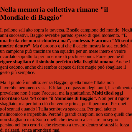
Nella memoria collettiva rimane "il
Mondiale di Baggio"
Il pallone salì alto sopra la traversa. Brasile campione del mondo. Negli
anni successivi, Baggio avrebbe parlato spesso di quel momento.
“È
una ferita che non si chiuderà mai”, confessò. E ancora: “Mi sentii
morire dentro”
. Ma è proprio qui che il calcio mostra la sua crudeltà:
un campione può trascinare una squadra per un mese intero e venire
ricordato soprattutto per un errore di pochi secondi. Forse perché
il
rigore sbagliato è il simbolo perfetto della fragilità umana.
Anche i
geni cadono, anche chi sembra capace di fare magie può sbagliare il
gesto più semplice.
Ma il punto è un altro: senza Baggio, quella finale l’Italia non
l’avrebbe nemmeno vista. E infatti, col passare degli anni, il sentimento
prevalente non è stato l’accusa, ma la gratitudine.
Molti tifosi oggi
ricordano Usa ’94 come “il Mondiale di Baggio”.
Non per il rigore
sbagliato, ma per tutto ciò che venne prima, per il percorso. Per quei
gol segnati quando l’Italia sembrava spacciata. Per quel talento
malinconico e irripetibile. Perché i grandi campioni non sono quelli che
non sbagliano mai. Sono quelli che riescono a lasciare un segno
persino nei loro errori e che riescono a trovare dentro sé stessi la forza
di rialzarsi, senza arrendersi mai.