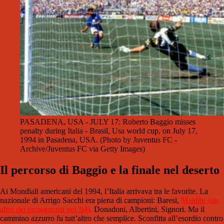
PASADENA, USA - JULY 17: Roberto Baggio misses
penalty during Italia - Brasil, Usa world cup, on July 17,
1994 in Pasadena, USA. (Photo by Juventus FC -
Archive/Juventus FC via Getty Images)
Il percorso di Baggio e la finale nel deserto
Ai Mondiali americani del 1994, l’Italia arrivava tra le favorite. La
nazionale di Arrigo Sacchi era piena di campioni: Baresi,
Maldini (un
altro dei protagonisit nel '94)
,
Donadoni, Albertini, Signori. Ma il
cammino azzurro fu tutt’altro che semplice. Sconfitta all’esordio contro