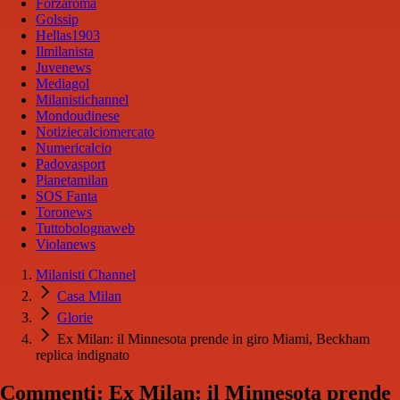
Forzaroma
Golssip
Hellas1903
Ilmilanista
Juvenews
Mediagol
Milanistichannel
Mondoudinese
Notiziecalciomercato
Numericalcio
Padovasport
Pianetamilan
SOS Fanta
Toronews
Tuttobolognaweb
Violanews
Milanisti Channel
Casa Milan
Glorie
Ex Milan: il Minnesota prende in giro Miami, Beckham
replica indignato
Commenti: Ex Milan: il Minnesota prende