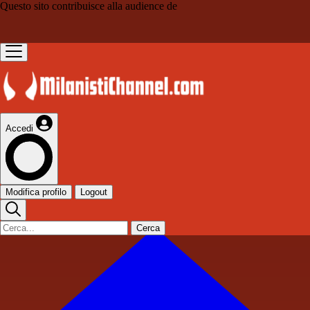
Questo sito contribuisce alla audience de
Accedi
Modifica profilo
Logout
Cerca