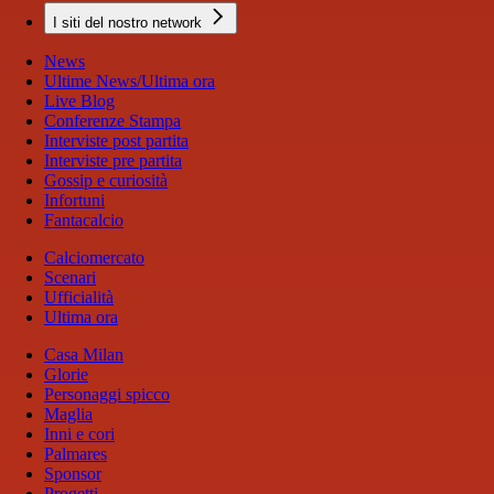
I siti del nostro network
News
Ultime News/Ultima ora
Live Blog
Conferenze Stampa
Interviste post partita
Interviste pre partita
Gossip e curiosità
Infortuni
Fantacalcio
Calciomercato
Scenari
Ufficialità
Ultima ora
Casa Milan
Glorie
Personaggi spicco
Maglia
Inni e cori
Palmares
Sponsor
Progetti