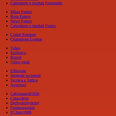
Calendario e risultati Femminile
Milan Futuro
Rosa Futuro
News Futuro
Calendario e risultati Futuro
Coppe Europee
Champions League
Video
Esclusivo
Report
Video virali
Editoriale
Strategie societarie
Tecnica e Tattica
Avversari
Calcionapoli1926
Cittaceleste
Derbyderbyderby
Fantamagazine
FCInter1908