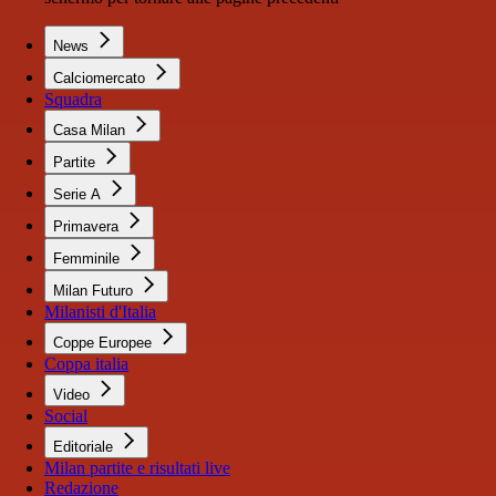
News
Calciomercato
Squadra
Casa Milan
Partite
Serie A
Primavera
Femminile
Milan Futuro
Milanisti d'Italia
Coppe Europee
Coppa italia
Video
Social
Editoriale
Milan partite e risultati live
Redazione