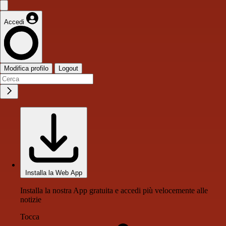
Accedi
Modifica profilo
Logout
Installa la Web App
Installa la nostra App gratuita e accedi più velocemente alle
notizie
Tocca