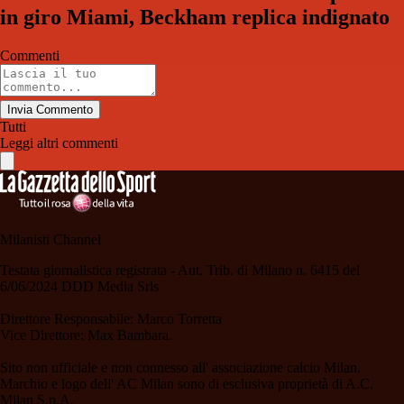
in giro Miami, Beckham replica indignato
Commenti
Invia Commento
Tutti
Leggi altri commenti
Milanisti Channel
Testata giornalistica registrata - Aut. Trib. di Milano n. 6415 del
6/06/2024 DDD Media Srls
Direttore Responsabile: Marco Torretta
Vice Direttore: Max Bambara.
Sito non ufficiale e non connesso all' associazione calcio Milan.
Marchio e logo dell' AC Milan sono di esclusiva proprietà di A.C.
Milan S.p.A.