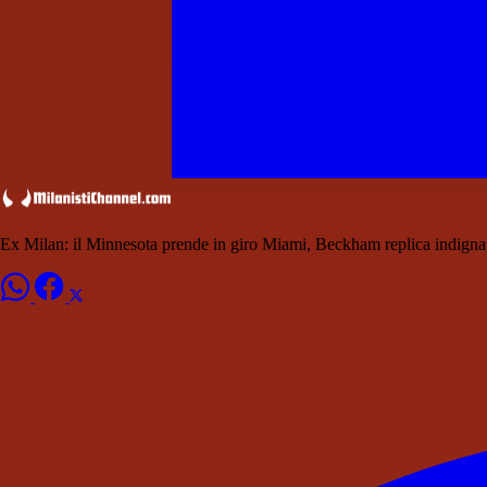
Ex Milan: il Minnesota prende in giro Miami, Beckham replica indigna