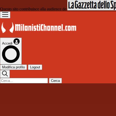
Questo sito contribuisce alla audience de
Accedi
Modifica profilo
Logout
Cerca