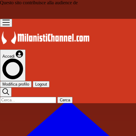
Questo sito contribuisce alla audience de
Accedi
Modifica profilo
Logout
Cerca