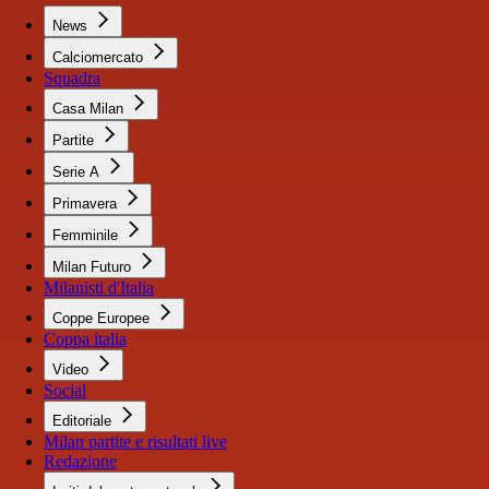
News
Calciomercato
Squadra
Casa Milan
Partite
Serie A
Primavera
Femminile
Milan Futuro
Milanisti d'Italia
Coppe Europee
Coppa italia
Video
Social
Editoriale
Milan partite e risultati live
Redazione