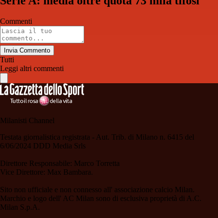
Serie A: media oltre quota 73 mila tifosi
Commenti
Invia Commento
Tutti
Leggi altri commenti
Milanisti Channel
Testata giornalistica registrata - Aut. Trib. di Milano n. 6415 del
6/06/2024 DDD Media Srls
Direttore Responsabile: Marco Torretta
Vice Direttore: Max Bambara.
Sito non ufficiale e non connesso all' associazione calcio Milan.
Marchio e logo dell' AC Milan sono di esclusiva proprietà di A.C.
Milan S.p.A.