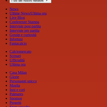
I siti del nostro network
News
Ultime News/Ultima ora
Live Blog
Conferenze Stampa
Interviste post partita
Interviste pre partita
Gossip e curiosità
Infortuni
Fantacalcio
Calciomercato
Scenari
Ufficialità
Ultima ora
Casa Milan
Glorie
Personaggi spicco
Maglia
Inni e cori
Palmares
Sponsor
Progetti
Store squadra