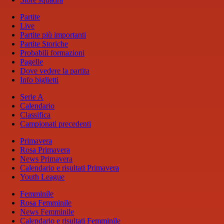
Partite
Live
Partite più importanti
Partite Storiche
Probabili formazioni
Pagelle
Dove vedere la partita
Info biglietti
Serie A
Calendario
Classifica
Campionati precedenti
Primavera
Rosa Primavera
News Primavera
Calendario e risultati Primavera
Youth League
Femminile
Rosa Femminile
News Femminile
Calendario e risultati Femminile