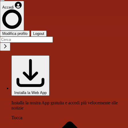
Accedi
Modifica profilo
Logout
Installa la Web App
Installa la nostra App gratuita e accedi più velocemente alle
notizie
Tocca