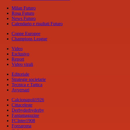
Milan Futuro
Rosa Futuro
News Futuro
Calendario e risultati Futuro
Coppe Europee
Champions League
Video
Esclusivo
Report
Video virali
Editoriale
Strategie societarie
Tecnica e Tattica
Avversari
Calcionapoli1926
Cittaceleste
Derbyderbyderby
Fantamagazine
FCInter1908
Forzaroma