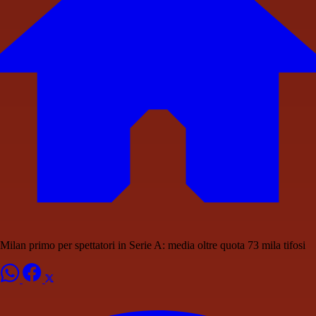
Milan primo per spettatori in Serie A: media oltre quota 73 mila tifosi