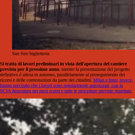
San Siro biglietteria
Si tratta di lavori preliminari in vista dell'apertura del cantiere
prevista per il prossimo anno
, mentre la presentazione del progetto
definitivo è attesa in autunno, parallelamente al proseguimento dei
ricorsi e delle contestazioni da parte dei cittadini.
Milan e Inter, invece,
hanno precisato che i lavori sono regolarmente autorizzati, con la
SCIA depositata nei mesi scorsi e tutte le procedure previste rispettate
.