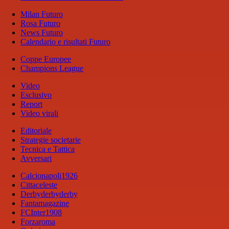
Milan Futuro
Rosa Futuro
News Futuro
Calendario e risultati Futuro
Coppe Europee
Champions League
Video
Esclusivo
Report
Video virali
Editoriale
Strategie societarie
Tecnica e Tattica
Avversari
Calcionapoli1926
Cittaceleste
Derbyderbyderby
Fantamagazine
FCInter1908
Forzaroma