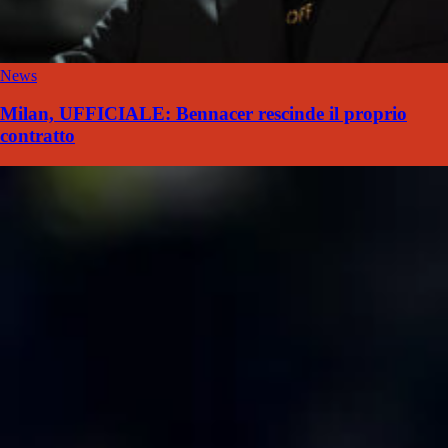
News
Milan, UFFICIALE: Bennacer rescinde il proprio
contratto