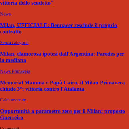
vittoria dello scudetto"
News
Milan, UFFICIALE: Bennacer rescinde il proprio
contratto
Senza categoria
Milan, clamorosa ipotesi dall'Argentina: Paredes per
la mediana
News Primavera
Memorial Mamma e Papà Cairo, il Milan Primavera
chiude 3°: vittoria contro l'Atalanta
Calciomercato
Opportunità a parametro zero per il Milan: proposto
Guerreiro
Commenti