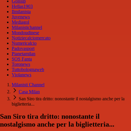
Golssip
Hellas1903
Ilmilanista
Juvenews
Mediagol
Milanistichannel
Mondoudinese
Notiziecalciomercato
Numericalcio
Padovasport
Pianetamilan
SOS Fanta
Toronews
Tuttobolognaweb
Violanews
Milanisti Channel
Casa Milan
San Siro tira dritto: nonostante il nostalgismo anche per la
biglietteria...
San Siro tira dritto: nonostante il
nostalgismo anche per la biglietteria...