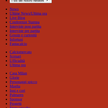
I siti del nostro network
News
Ultime News/Ultima ora
Live Blog
Conferenze Stampa
Interviste post partita
Interviste pre partita
Gossip e curiosità
Infortuni
Fantacalcio
Calciomercato
Scenari
Ufficialità
Ultima ora
Casa Milan
Glorie
Personaggi spicco
Maglia
Inni e cori
Palmares
Sponsor
Progetti
Store squadra