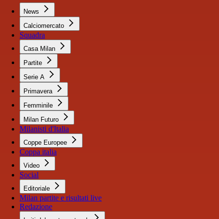
News
Calciomercato
Squadra
Casa Milan
Partite
Serie A
Primavera
Femminile
Milan Futuro
Milanisti d'Italia
Coppe Europee
Coppa italia
Video
Social
Editoriale
Milan partite e risultati live
Redazione