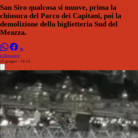
San Siro qualcosa si muove, prima la
chiusura del Parco dei Capitani, poi la
demolizione della biglietteria Sud del
Meazza.
il Musagete
25 giugno - 14:15