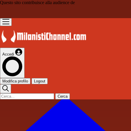
Questo sito contribuisce alla audience de
Accedi
Modifica profilo
Logout
Cerca