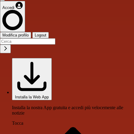
Accedi
Modifica profilo
Logout
Installa la Web App
Installa la nostra App gratuita e accedi più velocemente alle
notizie
Tocca