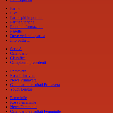
Partite
Live
Partite più importanti
Partite Storiche
Probabili formazioni
Pagelle
Dove vedere la partita
Info biglietti
Serie A
Calendario
Classifica
Campionati precedenti
Primavera
Rosa Primavera
News Primavera
Calendario e risultati Primavera
Youth League
Femminile
Rosa Femminile
News Femminile
Calendario e risultati Femminile