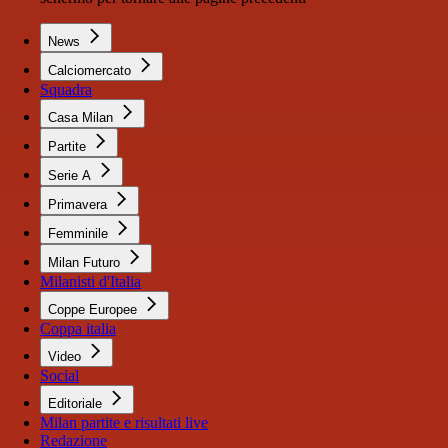
News
Calciomercato
Squadra
Casa Milan
Partite
Serie A
Primavera
Femminile
Milan Futuro
Milanisti d'Italia
Coppe Europee
Coppa italia
Video
Social
Editoriale
Milan partite e risultati live
Redazione