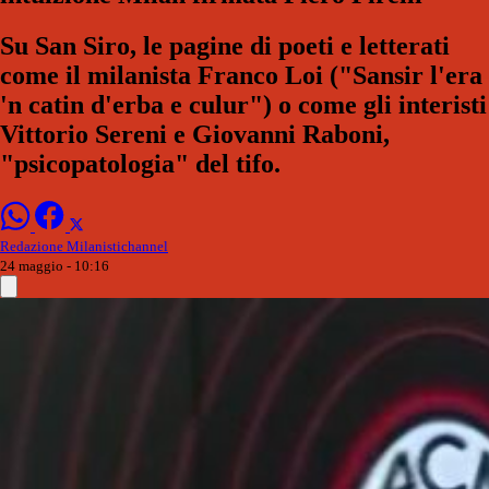
Su San Siro, le pagine di poeti e letterati
come il milanista Franco Loi ("Sansir l'era
'n catin d'erba e culur") o come gli interisti
Vittorio Sereni e Giovanni Raboni,
"psicopatologia" del tifo.
Redazione Milanistichannel
24 maggio - 10:16