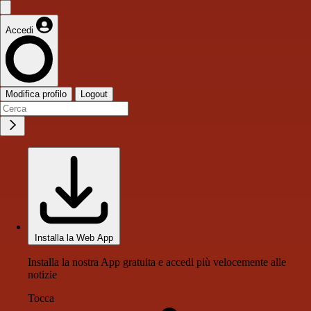
Accedi
Modifica profilo
Logout
Installa la Web App
Installa la nostra App gratuita e accedi più velocemente alle
notizie
Tocca