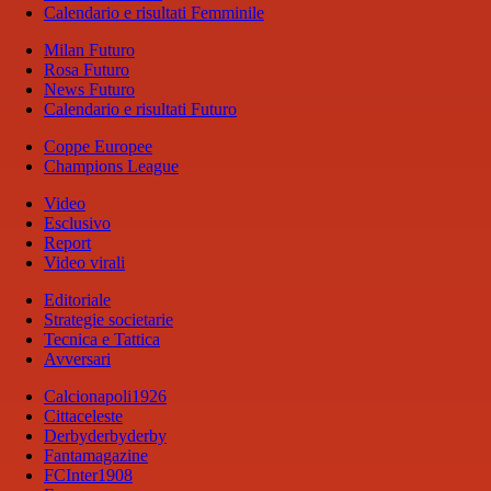
Calendario e risultati Femminile
Milan Futuro
Rosa Futuro
News Futuro
Calendario e risultati Futuro
Coppe Europee
Champions League
Video
Esclusivo
Report
Video virali
Editoriale
Strategie societarie
Tecnica e Tattica
Avversari
Calcionapoli1926
Cittaceleste
Derbyderbyderby
Fantamagazine
FCInter1908