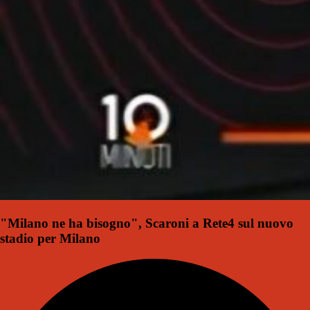
"Milano ne ha bisogno", Scaroni a Rete4 sul nuovo
stadio per Milano