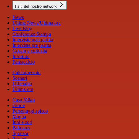
I siti del nostro network
News
Ultime News/Ultima ora
Live Blog
Conferenze Stampa
Interviste post partita
Interviste pre partita
Gossip e curiosità
Infortuni
Fantacalcio
Calciomercato
Scenari
Ufficialità
Ultima ora
Casa Milan
Glorie
Personaggi spicco
Maglia
Inni e cori
Palmares
Sponsor
Progetti