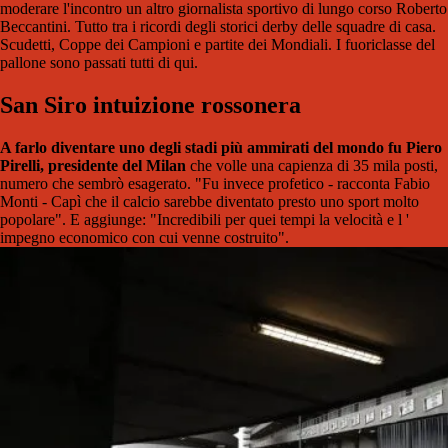
moderare l'incontro un altro giornalista sportivo di lungo corso Roberto
Beccantini. Tutto tra i ricordi degli storici derby delle squadre di casa.
Scudetti, Coppe dei Campioni e partite dei Mondiali. I fuoriclasse del
pallone sono passati tutti di qui.
San Siro intuizione rossonera
A farlo diventare uno degli stadi più ammirati del mondo fu Piero
Pirelli, presidente del Milan
che volle una capienza di 35 mila posti,
numero che sembrò esagerato. "Fu invece profetico - racconta Fabio
Monti - Capì che il calcio sarebbe diventato presto uno sport molto
popolare". E aggiunge: "Incredibili per quei tempi la velocità e l '
impegno economico con cui venne costruito".