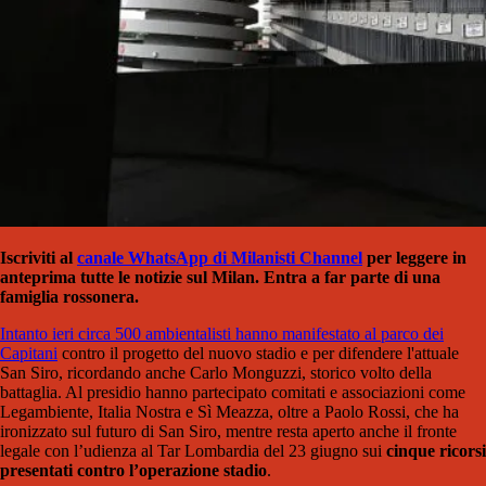
Iscriviti al
canale WhatsApp di Milanisti Channel
per leggere in
anteprima tutte le notizie sul Milan. Entra a far parte di una
famiglia rossonera.
Intanto ieri circa 500 ambientalisti hanno manifestato al parco dei
Capitani
contro il progetto del nuovo stadio e per difendere l'attuale
San Siro, ricordando anche Carlo Monguzzi, storico volto della
battaglia. Al presidio hanno partecipato comitati e associazioni come
Legambiente, Italia Nostra e Sì Meazza, oltre a Paolo Rossi, che ha
ironizzato sul futuro di San Siro, mentre resta aperto anche il fronte
legale con l’udienza al Tar Lombardia del 23 giugno sui
cinque ricorsi
presentati contro l’operazione stadio
.