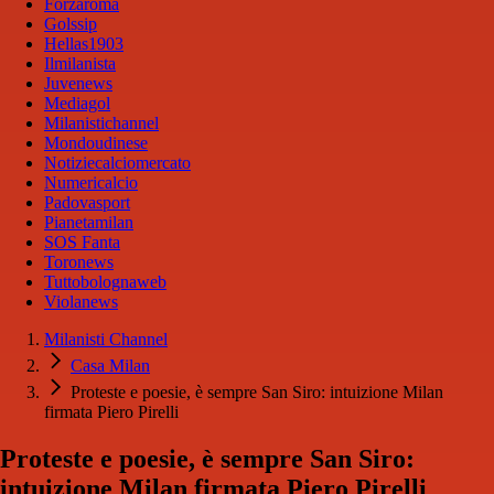
Forzaroma
Golssip
Hellas1903
Ilmilanista
Juvenews
Mediagol
Milanistichannel
Mondoudinese
Notiziecalciomercato
Numericalcio
Padovasport
Pianetamilan
SOS Fanta
Toronews
Tuttobolognaweb
Violanews
Milanisti Channel
Casa Milan
Proteste e poesie, è sempre San Siro: intuizione Milan
firmata Piero Pirelli
Proteste e poesie, è sempre San Siro:
intuizione Milan firmata Piero Pirelli