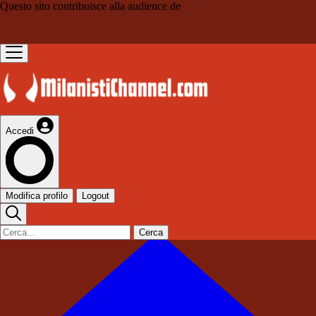
Questo sito contribuisce alla audience de
Accedi
Modifica profilo
Logout
Cerca