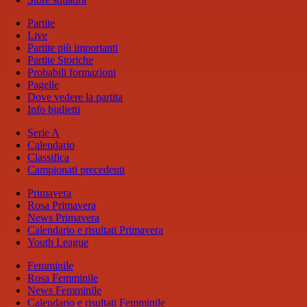
Partite
Live
Partite più importanti
Partite Storiche
Probabili formazioni
Pagelle
Dove vedere la partita
Info biglietti
Serie A
Calendario
Classifica
Campionati precedenti
Primavera
Rosa Primavera
News Primavera
Calendario e risultati Primavera
Youth League
Femminile
Rosa Femminile
News Femminile
Calendario e risultati Femminile