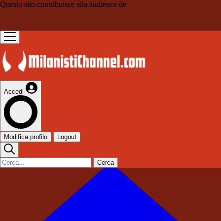
Questo sito contribuisce alla audience de
Accedi
Modifica profilo
Logout
Cerca