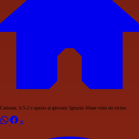
Carisma, 3-5-2 e spazio ai giovani: Ignazio Abate visto da vicino