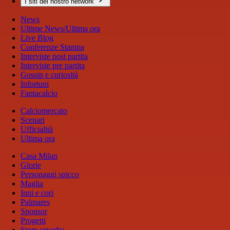
I siti del nostro network
News
Ultime News/Ultima ora
Live Blog
Conferenze Stampa
Interviste post partita
Interviste pre partita
Gossip e curiosità
Infortuni
Fantacalcio
Calciomercato
Scenari
Ufficialità
Ultima ora
Casa Milan
Glorie
Personaggi spicco
Maglia
Inni e cori
Palmares
Sponsor
Progetti
Store squadra