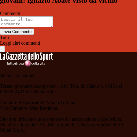
giovani: Ignazio Abate visto da vicino
Commenti
Invia Commento
Tutti
Leggi altri commenti
Milanisti Channel
Testata giornalistica registrata - Aut. Trib. di Milano n. 6415 del
6/06/2024 DDD Media Srls
Direttore Responsabile: Marco Torretta
Vice Direttore: Max Bambara.
Sito non ufficiale e non connesso all' associazione calcio Milan.
Marchio e logo dell' AC Milan sono di esclusiva proprietà di A.C.
Milan S.p.A.