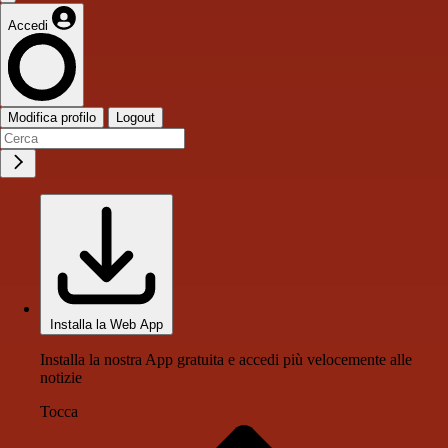
Accedi
Modifica profilo
Logout
Installa la Web App
Installa la nostra App gratuita e accedi più velocemente alle
notizie
Tocca