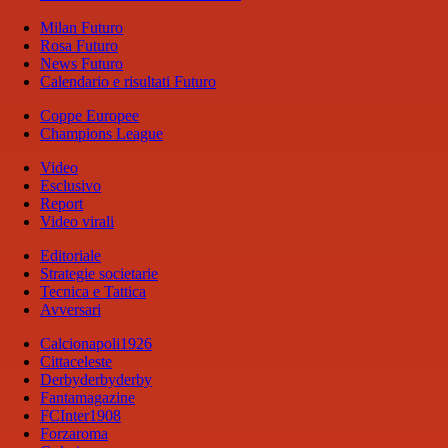
Milan Futuro
Rosa Futuro
News Futuro
Calendario e risultati Futuro
Coppe Europee
Champions League
Video
Esclusivo
Report
Video virali
Editoriale
Strategie societarie
Tecnica e Tattica
Avversari
Calcionapoli1926
Cittaceleste
Derbyderbyderby
Fantamagazine
FCInter1908
Forzaroma