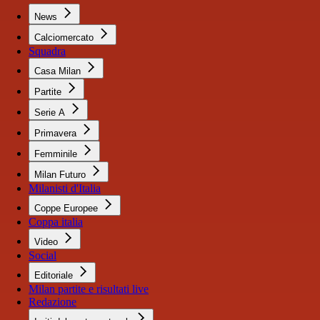
News
Calciomercato
Squadra
Casa Milan
Partite
Serie A
Primavera
Femminile
Milan Futuro
Milanisti d'Italia
Coppe Europee
Coppa italia
Video
Social
Editoriale
Milan partite e risultati live
Redazione