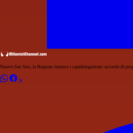
Nuovo San Siro, la Regione riunisce i capidelegazione: accordo di pr