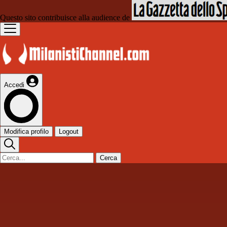
Questo sito contribuisce alla audience de
Accedi
Modifica profilo
Logout
Cerca