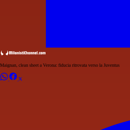
Maignan, clean sheet a Verona: fiducia ritrovata verso la Juventus