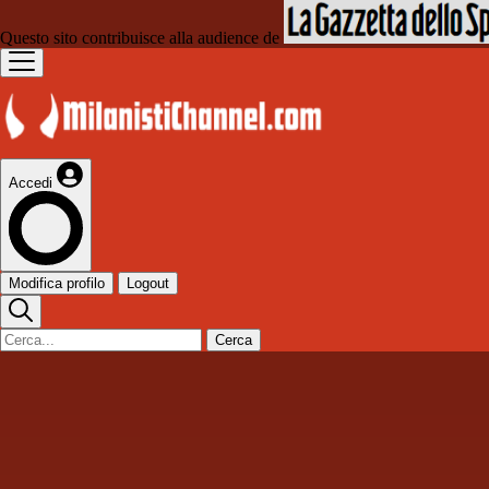
Questo sito contribuisce alla audience de
Accedi
Modifica profilo
Logout
Cerca