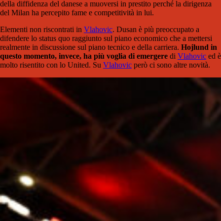
della diffidenza del danese a muoversi in prestito perché la dirigenza
del Milan ha percepito fame e competitività in lui.
Elementi non riscontrati in
Vlahovic
. Dusan è più preoccupato a
difendere lo status quo raggiunto sul piano economico che a mettersi
realmente in discussione sul piano tecnico e della carriera.
Hojlund in
questo momento, invece, ha più voglia di emergere
di
Vlahovic
ed è
molto risentito con lo United. Su
Vlahovic
però ci sono altre novità.