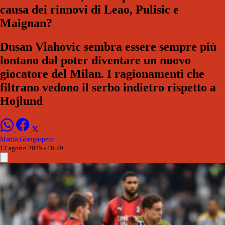
causa dei rinnovi di Leao, Pulisic e
Maignan?
Dusan Vlahovic sembra essere sempre più
lontano dal poter diventare un nuovo
giocatore del Milan. I ragionamenti che
filtrano vedono il serbo indietro rispetto a
Hojlund
Mattia Giangaspero
12 agosto 2025 - 18:59