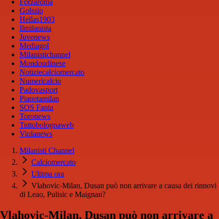
Forzaroma
Golssip
Hellas1903
Ilmilanista
Juvenews
Mediagol
Milanistichannel
Mondoudinese
Notiziecalciomercato
Numericalcio
Padovasport
Pianetamilan
SOS Fanta
Toronews
Tuttobolognaweb
Violanews
Milanisti Channel
Calciomercato
Ultima ora
Vlahovic-Milan, Dusan può non arrivare a causa dei rinnovi
di Leao, Pulisic e Maignan?
Vlahovic-Milan, Dusan può non arrivare a