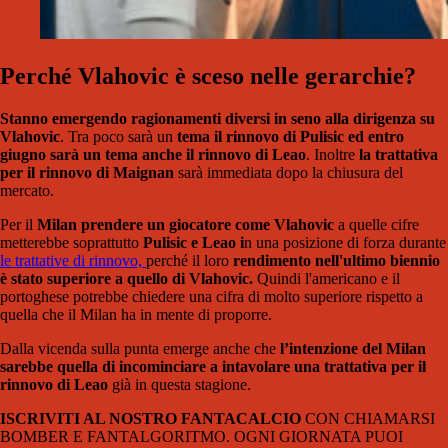
Perché Vlahovic è sceso nelle gerarchie?
Stanno emergendo ragionamenti diversi in seno alla dirigenza su
Vlahovic
. Tra poco sarà un
tema il rinnovo di Pulisic ed entro
giugno sarà un tema anche il rinnovo di Leao
. Inoltre
la trattativa
per il rinnovo di Maignan
sarà immediata dopo la chiusura del
mercato.
Per il
Milan prendere un giocatore come Vlahovic
a quelle cifre
metterebbe soprattutto
Pulisic e Leao i
n una posizione di forza durante
le trattative di rinnovo,
perché il loro
rendimento nell'ultimo biennio
è stato superiore a quello di Vlahovic.
Quindi l'americano e il
portoghese potrebbe chiedere una cifra di molto superiore rispetto a
quella che il Milan ha in mente di proporre.
Dalla vicenda sulla punta emerge anche che
l’intenzione del Milan
sarebbe quella di incominciare a intavolare una trattativa per il
rinnovo di Leao
già in questa stagione.
ISCRIVITI AL NOSTRO FANTACALCIO
CON CHIAMARSI
BOMBER E FANTALGORITMO. OGNI GIORNATA PUOI