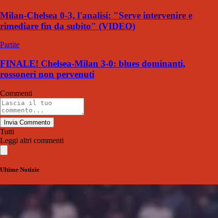
Milan-Chelsea 0-3, l'analisi: "Serve intervenire e
rimediare fin da subito" (VIDEO)
Partite
FINALE! Chelsea-Milan 3-0: blues dominanti,
rossoneri non pervenuti
Commenti
Invia Commento
Tutti
Leggi altri commenti
Ultime Notizie