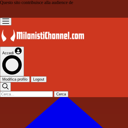
Questo sito contribuisce alla audience de
Accedi
Modifica profilo
Logout
Cerca