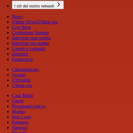
I siti del nostro network
News
Ultime News/Ultima ora
Live Blog
Conferenze Stampa
Interviste post partita
Interviste pre partita
Gossip e curiosità
Infortuni
Fantacalcio
Calciomercato
Scenari
Ufficialità
Ultima ora
Casa Milan
Glorie
Personaggi spicco
Maglia
Inni e cori
Palmares
Sponsor
Progetti