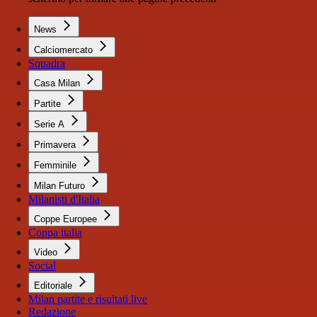
News
Calciomercato
Squadra
Casa Milan
Partite
Serie A
Primavera
Femminile
Milan Futuro
Milanisti d'Italia
Coppe Europee
Coppa italia
Video
Social
Editoriale
Milan partite e risultati live
Redazione