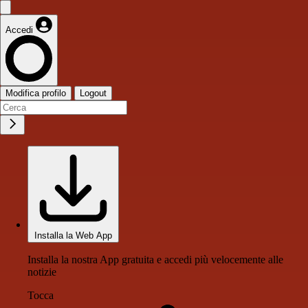
Accedi
Modifica profilo
Logout
Installa la Web App
Installa la nostra App gratuita e accedi più velocemente alle
notizie
Tocca