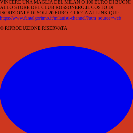
VINCERE UNA MAGLIA DEL MILAN O 100 EURO DI BUONI
ALLO STORE DEL CLUB ROSSONERO.IL COSTO DI
ISCRIZIONI È DI SOLI 20 EURO. CLICCA AL LINK QUI:
https://www.fantalgoritmo.it/milanisti-channel/?utm_source=web
© RIPRODUZIONE RISERVATA