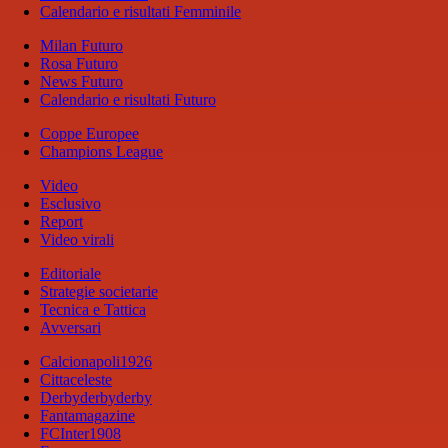
Calendario e risultati Femminile
Milan Futuro
Rosa Futuro
News Futuro
Calendario e risultati Futuro
Coppe Europee
Champions League
Video
Esclusivo
Report
Video virali
Editoriale
Strategie societarie
Tecnica e Tattica
Avversari
Calcionapoli1926
Cittaceleste
Derbyderbyderby
Fantamagazine
FCInter1908