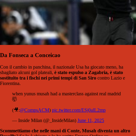
Da Fonseca a Conceicao
Con il cambio in panchina, il nazionale Usa ha giocato meno, ha
sbagliato alcuni gol plateali,
è stato espulso a Zagabria, è stato
sostituito tra i fischi nei primi tempi di San Siro
contro Lazio e
Fiorentina.
when yunus musah had a masterclass against real madrid
🤯
(🎥:
@CompsACM
)
pic.twitter.com/ESj0alL2mp
— Inside Milan (@_InsideMilan)
June 11, 2025
Scommettiamo che nelle mani di Conte, Musah diventa un altro