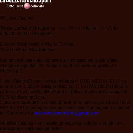
Milanisti Channel
Testata giornalistica registrata - Aut. Trib. di Milano n. 6415 del
6/06/2024 DDD Media Srls
Direttore Responsabile: Marco Torretta
Vice Direttore: Max Bambara.
Sito non ufficiale e non connesso all' associazione calcio Milan.
Marchio e logo dell' AC Milan sono di esclusiva proprietà di A.C.
Milan S.p.A.
Il sito MilanistiChannel.com di titolarità di DDD MEDIA SRLS via
delle Risaie 3, 20079 Basiglio (Milano), C.F./P.IVA 10837110963, è
partner de La Gazzetta dello Sport e affiliato al network Gazzanet di
RCS Mediagroup S.p.a..
Unico responsabile dei contenuti (testi, foto, video e grafiche) è DDD
MEDIA SRLS; per ogni comunicazione avente ad oggetto i contenuti
del Sito scrivere a
milanistichannel1899@gmail.com
Milanisti Channel è una testata giornalistica dedicata a Milan news,
formazioni e calciomercato Milan