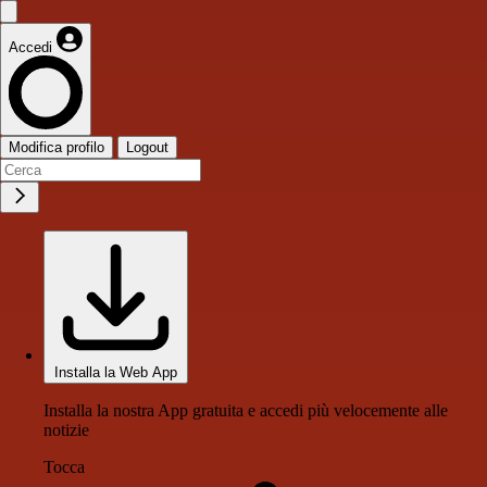
Accedi
Modifica profilo
Logout
Installa la Web App
Installa la nostra App gratuita e accedi più velocemente alle
notizie
Tocca