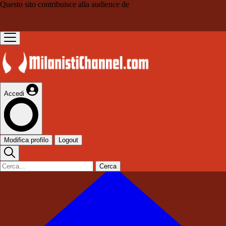
Questo sito contribuisce alla audience de
Accedi
Modifica profilo
Logout
Cerca