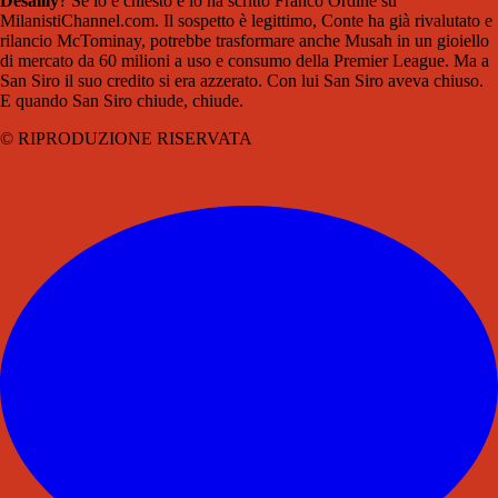
Desailly
? Se lo è chiesto e lo ha scritto Franco Ordine su
MilanistiChannel.com. Il sospetto è legittimo, Conte ha già rivalutato e
rilancio McTominay, potrebbe trasformare anche Musah in un gioiello
di mercato da 60 milioni a uso e consumo della Premier League. Ma a
San Siro il suo credito si era azzerato. Con lui San Siro aveva chiuso.
E quando San Siro chiude, chiude.
© RIPRODUZIONE RISERVATA