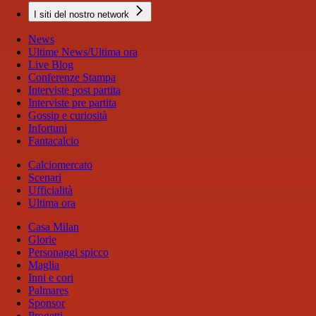
I siti del nostro network
News
Ultime News/Ultima ora
Live Blog
Conferenze Stampa
Interviste post partita
Interviste pre partita
Gossip e curiosità
Infortuni
Fantacalcio
Calciomercato
Scenari
Ufficialità
Ultima ora
Casa Milan
Glorie
Personaggi spicco
Maglia
Inni e cori
Palmares
Sponsor
Progetti