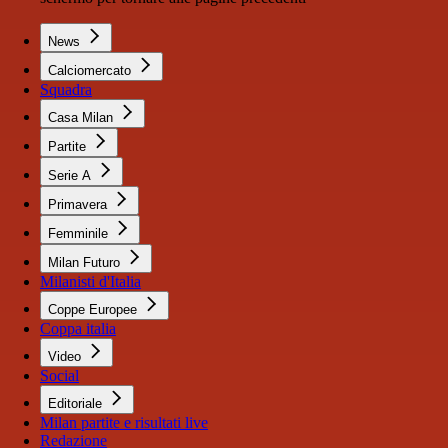
News
Calciomercato
Squadra
Casa Milan
Partite
Serie A
Primavera
Femminile
Milan Futuro
Milanisti d'Italia
Coppe Europee
Coppa italia
Video
Social
Editoriale
Milan partite e risultati live
Redazione