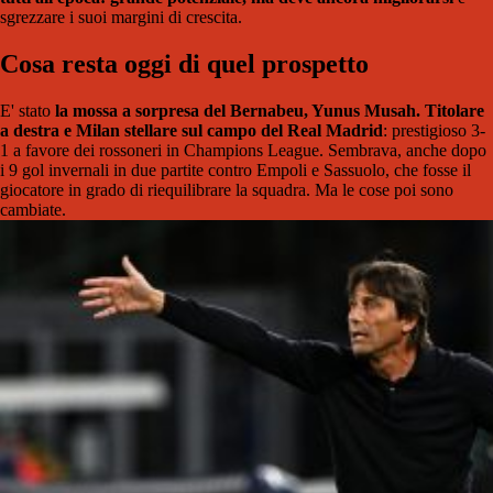
sgrezzare i suoi margini di crescita.
Cosa resta oggi di quel prospetto
E' stato
la mossa a sorpresa del Bernabeu, Yunus Musah. Titolare
a destra e Milan stellare sul campo del Real Madrid
: prestigioso 3-
1 a favore dei rossoneri in Champions League. Sembrava, anche dopo
i 9 gol invernali in due partite contro Empoli e Sassuolo, che fosse il
giocatore in grado di riequilibrare la squadra. Ma le cose poi sono
cambiate.