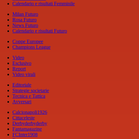
Calendario e risultati Femminile
Milan Futuro
Rosa Futuro
News Futuro
Calendario e risultati Futuro
Coppe Europee
Champions League
Video
Esclusivo
Report
Video virali
Editoriale
Strategie societarie
Tecnica e Tattica
Avversari
Calcionapoli1926
Cittaceleste
Derbyderbyderby
Fantamagazine
FCInter1908