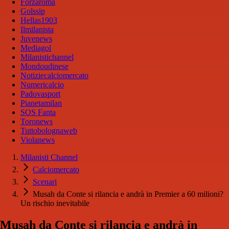
Forzaroma
Golssip
Hellas1903
Ilmilanista
Juvenews
Mediagol
Milanistichannel
Mondoudinese
Notiziecalciomercato
Numericalcio
Padovasport
Pianetamilan
SOS Fanta
Toronews
Tuttobolognaweb
Violanews
Milanisti Channel
Calciomercato
Scenari
Musah da Conte si rilancia e andrà in Premier a 60 milioni?
Un rischio inevitabile
Musah da Conte si rilancia e andrà in