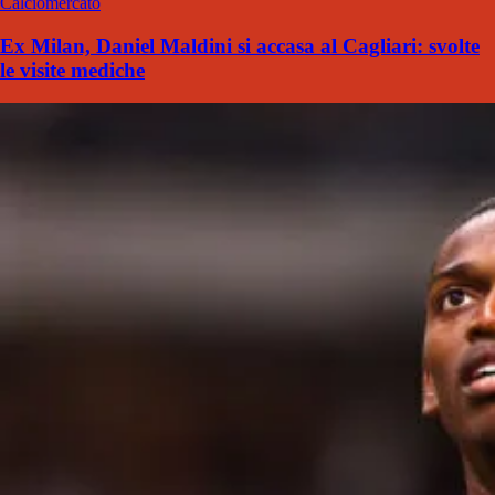
Calciomercato
Ex Milan, Daniel Maldini si accasa al Cagliari: svolte
le visite mediche