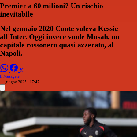
Premier a 60 milioni? Un rischio
inevitabile
Nel gennaio 2020 Conte voleva Kessie
all'Inter. Oggi invece vuole Musah, un
capitale rossonero quasi azzerato, al
Napoli.
il Musagete
11 giugno 2025 - 17:47