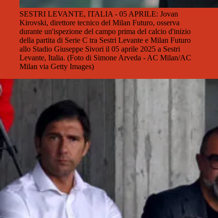
SESTRI LEVANTE, ITALIA - 05 APRILE: Jovan
Kirovski, direttore tecnico del Milan Futuro, osserva
durante un'ispezione del campo prima del calcio d'inizio
della partita di Serie C tra Sestri Levante e Milan Futuro
allo Stadio Giuseppe Sivori il 05 aprile 2025 a Sestri
Levante, Italia. (Foto di Simone Arveda - AC Milan/AC
Milan via Getty Images)