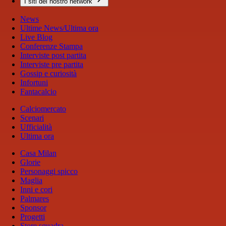
I siti del nostro network
News
Ultime News/Ultima ora
Live Blog
Conferenze Stampa
Interviste post partita
Interviste pre partita
Gossip e curiosità
Infortuni
Fantacalcio
Calciomercato
Scenari
Ufficialità
Ultima ora
Casa Milan
Glorie
Personaggi spicco
Maglia
Inni e cori
Palmares
Sponsor
Progetti
Store squadra