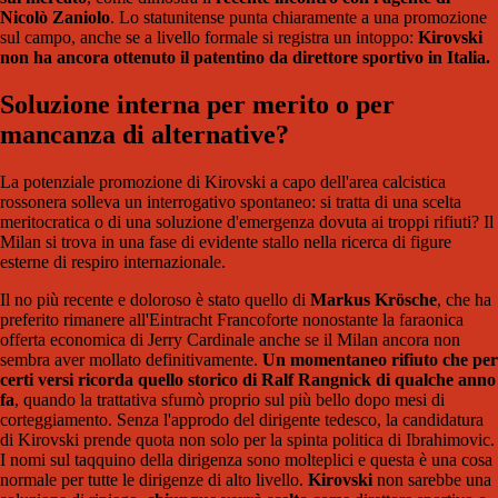
Nicolò Zaniolo
. Lo statunitense punta chiaramente a una promozione
sul campo, anche se a livello formale si registra un intoppo:
Kirovski
non ha ancora ottenuto il patentino da direttore sportivo in Italia.
Soluzione interna per merito o per
mancanza di alternative?
La potenziale promozione di Kirovski a capo dell'area calcistica
rossonera solleva un interrogativo spontaneo: si tratta di una scelta
meritocratica o di una soluzione d'emergenza dovuta ai troppi rifiuti? Il
Milan si trova in una fase di evidente stallo nella ricerca di figure
esterne di respiro internazionale.
Il no più recente e doloroso è stato quello di
Markus Krösche
, che ha
preferito rimanere all'Eintracht Francoforte nonostante la faraonica
offerta economica di Jerry Cardinale anche se il Milan ancora non
sembra aver mollato definitivamente.
Un momentaneo rifiuto che per
certi versi ricorda quello storico di Ralf Rangnick di qualche anno
fa
, quando la trattativa sfumò proprio sul più bello dopo mesi di
corteggiamento. Senza l'approdo del dirigente tedesco, la candidatura
di Kirovski prende quota non solo per la spinta politica di Ibrahimovic.
I nomi sul taqquino della dirigenza sono molteplici e questa è una cosa
normale per tutte le dirigenze di alto livello.
Kirovski
non sarebbe una