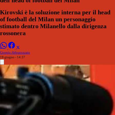
dell'head of football del Milan
Kirovski è la soluzione interna per il head
of football del Milan un personaggio
stimato dentro Milanello dalla dirigenza
rossonera
Giorgio Abbratozzato
19 giugno - 14:37