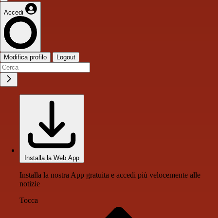
Accedi
Modifica profilo
Logout
Installa la Web App
Installa la nostra App gratuita e accedi più velocemente alle
notizie
Tocca