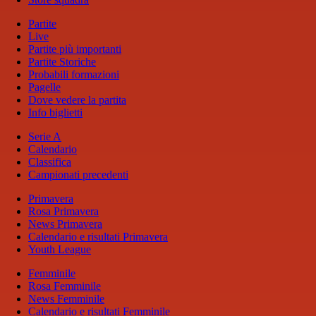
Partite
Live
Partite più importanti
Partite Storiche
Probabili formazioni
Pagelle
Dove vedere la partita
Info biglietti
Serie A
Calendario
Classifica
Campionati precedenti
Primavera
Rosa Primavera
News Primavera
Calendario e risultati Primavera
Youth League
Femminile
Rosa Femminile
News Femminile
Calendario e risultati Femminile