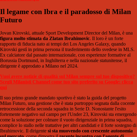
Il legame con Ibra e il paradosso di Milan
Futuro
Jovan Kirovski, attuale Sport Development Director del Milan, è una
figura molto stimata da Zlatan Ibrahimovic
. Il loro è un forte
rapporto di fiducia nato ai tempi dei Los Angeles Galaxy, quando
Kirovski gestì in prima persona il trasferimento dello svedese in MLS.
Ex calciatore dal passato internazionale, con esperienze formative al
Borussia Dortmund, in Inghilterra e nella nazionale statunitense, il
dirigente è approdato a Milano nel 2024.
Vuoi avere notizie di qualità sul Milan sempre sul tuo dispositivo?
Scegli Milanisti Channel come tuo sito preferito su Google: clicca
qui
Il suo primo grande mandato sportivo è stato la guida del progetto
Milan Futuro, una gestione che è stata purtroppo segnata dalla cocente
retrocessione della seconda squadra in Serie D. Nonostante l'esito
fortemente negativo sul campo per l'Under 23, Kirovski sta emergendo
come la soluzione per colmare il vuoto dirigenziale in prima squadra,
complice lo stallo nelle trattative per altri candidati e il forte sostegno di
Ibrahimovic. Il dirigente
si sta muovendo con crescente autonomia
sul
mercato
, come dimostra il
recente incontro con l'agente di