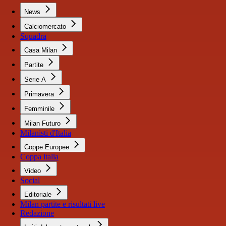
News
Calciomercato
Squadra
Casa Milan
Partite
Serie A
Primavera
Femminile
Milan Futuro
Milanisti d'Italia
Coppe Europee
Coppa italia
Video
Social
Editoriale
Milan partite e risultati live
Redazione