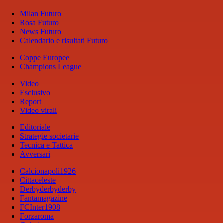
Milan Futuro
Rosa Futuro
News Futuro
Calendario e risultati Futuro
Coppe Europee
Champions League
Video
Esclusivo
Report
Video virali
Editoriale
Strategie societarie
Tecnica e Tattica
Avversari
Calcionapoli1926
Cittaceleste
Derbyderbyderby
Fantamagazine
FCInter1908
Forzaroma