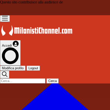
Questo sito contribuisce alla audience de
Accedi
Modifica profilo
Logout
Cerca