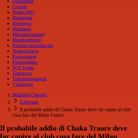
Forzaroma
Golssip
Hellas1903
Ilmilanista
Juvenews
Mediagol
Milanistichannel
Mondoudinese
Notiziecalciomercato
Numericalcio
Padovasport
Pianetamilan
SOS Fanta
Toronews
Tuttobolognaweb
Violanews
Milanisti Channel
Editoriale
Il probabile addio di Chaka Traore deve far capire al club
cosa fare del Milan Futuro
Il probabile addio di Chaka Traore deve
far capire al club cosa fare del Milan