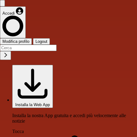
Accedi
Modifica profilo
Logout
Installa la Web App
Installa la nostra App gratuita e accedi più velocemente alle
notizie
Tocca