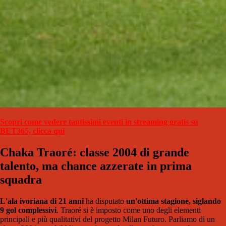
Scopri come vedere tantissimi eventi in streaming gratis su
BET365, clicca qui
Chaka Traoré: classe 2004 di grande
talento, ma chance azzerate in prima
squadra
L'ala ivoriana di 21 anni
ha disputato
un'ottima stagione, siglando
9 gol complessivi
. Traoré si è imposto come uno degli elementi
principali e più qualitativi del progetto Milan Futuro. Parliamo di un