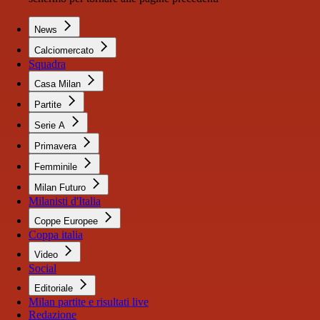
News
Calciomercato
Squadra
Casa Milan
Partite
Serie A
Primavera
Femminile
Milan Futuro
Milanisti d'Italia
Coppe Europee
Coppa italia
Video
Social
Editoriale
Milan partite e risultati live
Redazione