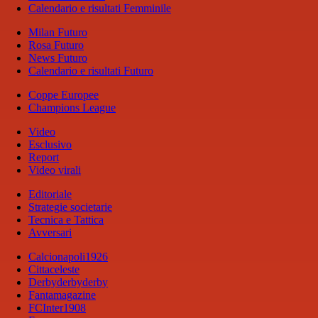
Calendario e risultati Femminile
Milan Futuro
Rosa Futuro
News Futuro
Calendario e risultati Futuro
Coppe Europee
Champions League
Video
Esclusivo
Report
Video virali
Editoriale
Strategie societarie
Tecnica e Tattica
Avversari
Calcionapoli1926
Cittaceleste
Derbyderbyderby
Fantamagazine
FCInter1908