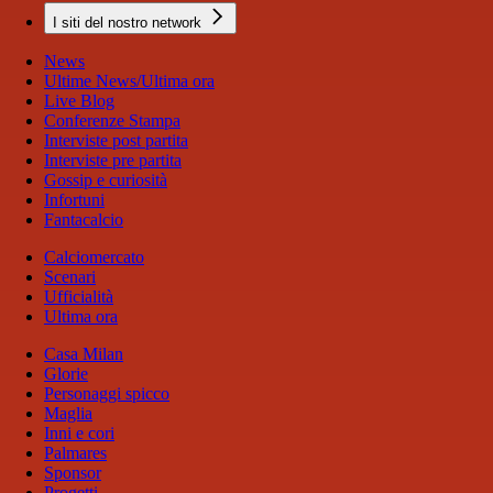
I siti del nostro network
News
Ultime News/Ultima ora
Live Blog
Conferenze Stampa
Interviste post partita
Interviste pre partita
Gossip e curiosità
Infortuni
Fantacalcio
Calciomercato
Scenari
Ufficialità
Ultima ora
Casa Milan
Glorie
Personaggi spicco
Maglia
Inni e cori
Palmares
Sponsor
Progetti