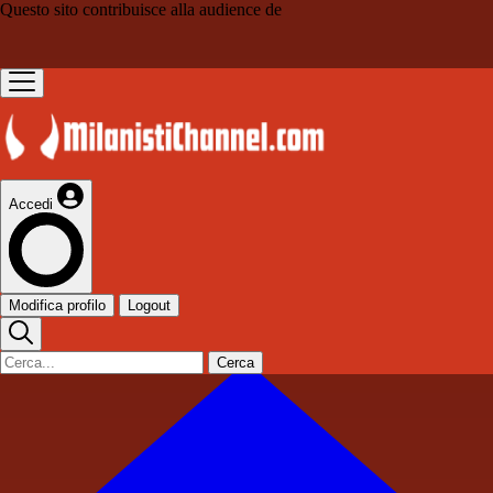
Questo sito contribuisce alla audience de
Accedi
Modifica profilo
Logout
Cerca