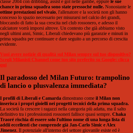
classe 2004 con dribbling, assist e gol nelle gambe, eppure
le sue
chance in prima squadra sono state pressoché nulle.
Nonostante le
ottime prestazioni nel vivaio
, l'allenatore e la società non gli hanno
concesso lo spazio necessario per misurarsi nel calcio dei grandi,
bloccando di fatto la sua crescita nel club rossonero, e adesso il
calciatore vorrà imporsi altrove. Un contesto che già abbiamo visto
negli ultimi anni, Simic, Liberali chiedevano più garanzie e minuti in
prima squadra per continuare e dare seguito a un percorso di crescita
evidente.
Vuoi avere notizie di qualità sul Milan sempre sul tuo dispositivo?
Scegli Milanisti Channel come tuo sito preferito su Google: clicca
qui
Il paradosso del Milan Futuro: trampolino
di lancio o plusvalenza immediata?
I profili di Liberali e Camarda
dimostrano come
il Milan non
inserisca i propri gioielli nei progetti tecnici della prima squadra.
La società fa crescere i ragazzi nella categoria più adatta, ma il salto
definitivo tra i professionisti rossoneri fallisce quasi sempre.
Chaka
Traoré rischia di essere solo l'ultimo nome di una lunga lista di
addii eccellenti che comprende già Jan-Carlo Simic e Alex
Jimenez
. Il potenziale all'interno del settore giovanile esiste ed è