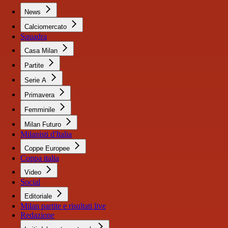
News
Calciomercato
Squadra
Casa Milan
Partite
Serie A
Primavera
Femminile
Milan Futuro
Milanisti d'Italia
Coppe Europee
Coppa italia
Video
Social
Editoriale
Milan partite e risultati live
Redazione