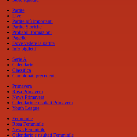
Partite
Live
Partite più importanti
Partite Storiche
Probabili formazioni
Pagelle
Dove vedere la partita
Info biglietti
Serie A
Calendario
Classifica
Campionati precedenti
Primavera
Rosa Primavera
News Primavera
Calendario e risultati Primavera
Youth League
Femminile
Rosa Femminile
News Femminile
Calendario e risultati Femminile