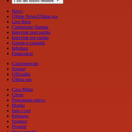
I siti del nostro network
News
Ultime News/Ultima ora
Live Blog
Conferenze Stampa
Interviste post partita
Interviste pre partita
Gossip e curiosità
Infortuni
Fantacalcio
Calciomercato
Scenari
Ufficialità
Ultima ora
Casa Milan
Glorie
Personaggi spicco
Maglia
Inni e cori
Palmares
Sponsor
Progetti
Store squadra