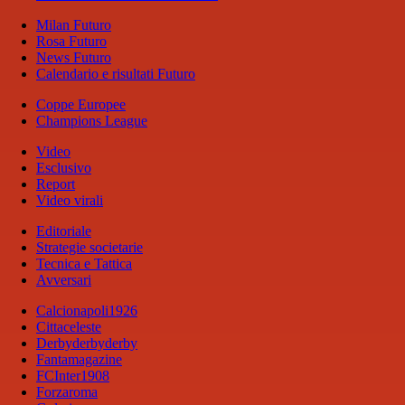
Milan Futuro
Rosa Futuro
News Futuro
Calendario e risultati Futuro
Coppe Europee
Champions League
Video
Esclusivo
Report
Video virali
Editoriale
Strategie societarie
Tecnica e Tattica
Avversari
Calcionapoli1926
Cittaceleste
Derbyderbyderby
Fantamagazine
FCInter1908
Forzaroma