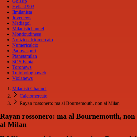
Golssip
Hellas1903
Ilmilanista
Juvenews
Mediagol
Milanistichannel
Mondoudinese
Notiziecalciomercato
Numericalcio
Padovasport
Pianetamilan
SOS Fanta
Toronews
Tuttobolognaweb
Violanews
Milanisti Channel
Calciomercato
Rayan rossonero: ma al Bournemouth, non al Milan
Rayan rossonero: ma al Bournemouth, non
al Milan