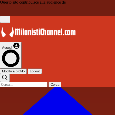
Questo sito contribuisce alla audience de
Accedi
Modifica profilo
Logout
Cerca