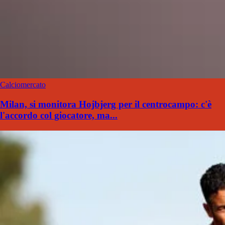
Calciomercato
Milan, si monitora Hojbjerg per il centrocampo: c'è
l'accordo col giocatore, ma...