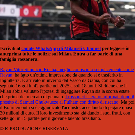
Iscriviti al
canale WhatsApp di Milanisti Channel
per leggere in
anteprima tutte le notizie sul Milan. Entra a far parte di una
famiglia rossonera.
Rayan Vitor Simplicio Rocha, meglio conosciuto semplicemente come
Rayan
, ha fatto un'ottima impressione da quando si è trasferito in
Inghilterra. È arrivato in inverno dal Vasco da Gama, con cui ha
segnato 16 gol in 42 partite nel 2025 a soli 18 anni. Si ritiene che il
Milan abbia valutato l'ipotesi di ingaggiare Rayan sia la scorsa estate
che prima del mercato di gennaio.
I rossoneri si erano informati dopo il
prestito di Samuel Chukwueze al Fulham con diritto di riscatto
. Ma poi
il Bournemouth si è aggiudicato l'acquisto, accettando di pagare quasi
30 milioni di euro. Il loro investimento sta già dando i suoi frutti, con
sette gol in 15 partite per il giovane talento brasiliano.
© RIPRODUZIONE RISERVATA