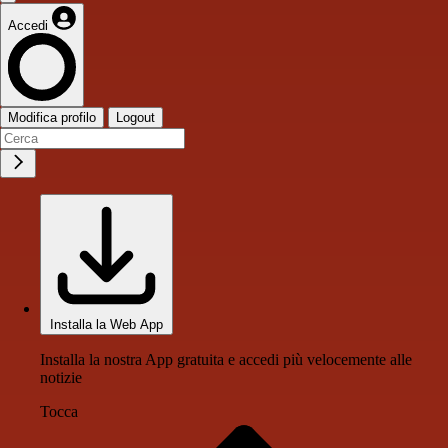
Accedi
Modifica profilo
Logout
Installa la Web App
Installa la nostra App gratuita e accedi più velocemente alle
notizie
Tocca