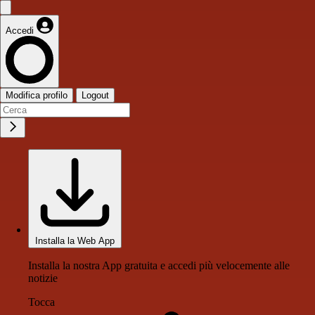
Accedi
Modifica profilo
Logout
Installa la Web App
Installa la nostra App gratuita e accedi più velocemente alle
notizie
Tocca