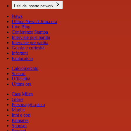
I siti del nostro network
News
Ultime News/Ultima ora
Live Blog
Conferenze Stampa
Interviste post partita
Interviste pre partita
Gossip e curiosità
Infortuni
Fantacalcio
Calciomercato
Scenari
Ufficialità
Ultima ora
Casa Milan
Glorie
Personaggi spicco
Maglia
Inni e cori
Palmares
Sponsor
Progetti