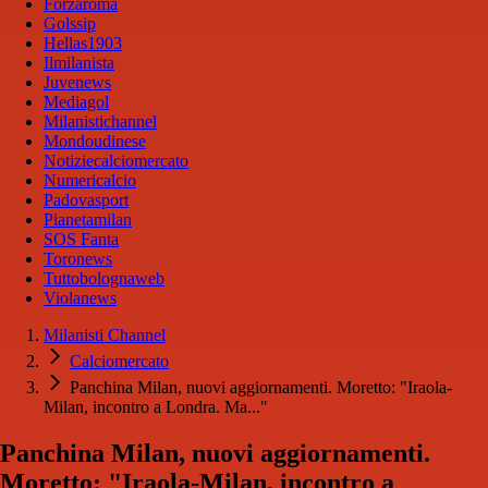
Forzaroma
Golssip
Hellas1903
Ilmilanista
Juvenews
Mediagol
Milanistichannel
Mondoudinese
Notiziecalciomercato
Numericalcio
Padovasport
Pianetamilan
SOS Fanta
Toronews
Tuttobolognaweb
Violanews
Milanisti Channel
Calciomercato
Panchina Milan, nuovi aggiornamenti. Moretto: "Iraola-
Milan, incontro a Londra. Ma..."
Panchina Milan, nuovi aggiornamenti.
Moretto: "Iraola-Milan, incontro a