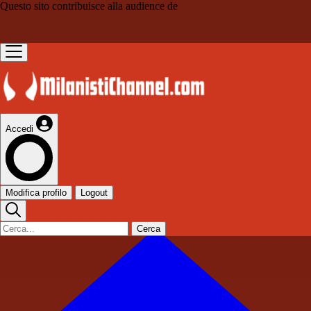
Questo sito contribuisce alla audience de
Accedi
Modifica profilo
Logout
Cerca