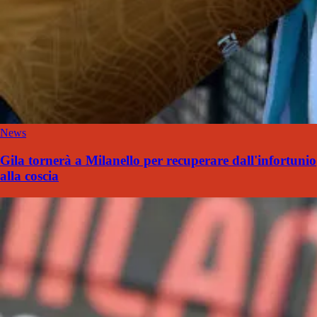
News
Gila tornerà a Milanello per recuperare dall'infortunio
alla coscia