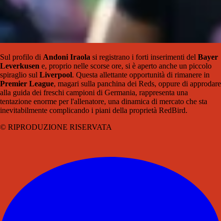
Sul profilo di
Andoni Iraola
si registrano i forti inserimenti del
Bayer
Leverkusen
e, proprio nelle scorse ore, si è aperto anche un piccolo
spiraglio sul
Liverpool
. Questa allettante opportunità di rimanere in
Premier League
, magari sulla panchina dei Reds, oppure di approdare
alla guida dei freschi campioni di Germania, rappresenta una
tentazione enorme per l'allenatore, una dinamica di mercato che sta
inevitabilmente complicando i piani della proprietà RedBird.
© RIPRODUZIONE RISERVATA