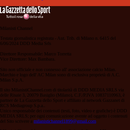
Milanisti Channel
Testata giornalistica registrata - Aut. Trib. di Milano n. 6415 del
6/06/2024 DDD Media Srls
Direttore Responsabile: Marco Torretta
Vice Direttore: Max Bambara.
Sito non ufficiale e non connesso all' associazione calcio Milan.
Marchio e logo dell' AC Milan sono di esclusiva proprietà di A.C.
Milan S.p.A.
Il sito MilanistiChannel.com di titolarità di DDD MEDIA SRLS via
delle Risaie 3, 20079 Basiglio (Milano), C.F./P.IVA 10837110963, è
partner de La Gazzetta dello Sport e affiliato al network Gazzanet di
RCS Mediagroup S.p.a..
Unico responsabile dei contenuti (testi, foto, video e grafiche) è DDD
MEDIA SRLS; per ogni comunicazione avente ad oggetto i contenuti
del Sito scrivere a
milanistichannel1899@gmail.com