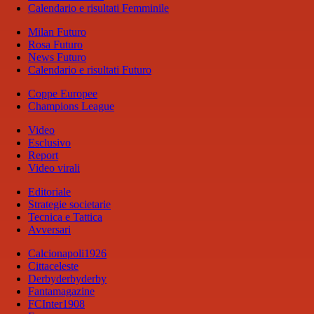
Calendario e risultati Femminile
Milan Futuro
Rosa Futuro
News Futuro
Calendario e risultati Futuro
Coppe Europee
Champions League
Video
Esclusivo
Report
Video virali
Editoriale
Strategie societarie
Tecnica e Tattica
Avversari
Calcionapoli1926
Cittaceleste
Derbyderbyderby
Fantamagazine
FCInter1908