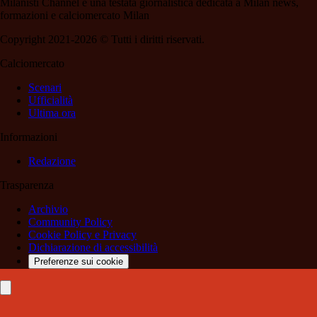
Milanisti Channel è una testata giornalistica dedicata a Milan news,
formazioni e calciomercato Milan
Copyright 2021-2026 © Tutti i diritti riservati.
Calciomercato
Scenari
Ufficialità
Ultima ora
Informazioni
Redazione
Trasparenza
Archivio
Community Policy
Cookie Policy e Privacy
Dichiarazione di accessibilità
Preferenze sui cookie