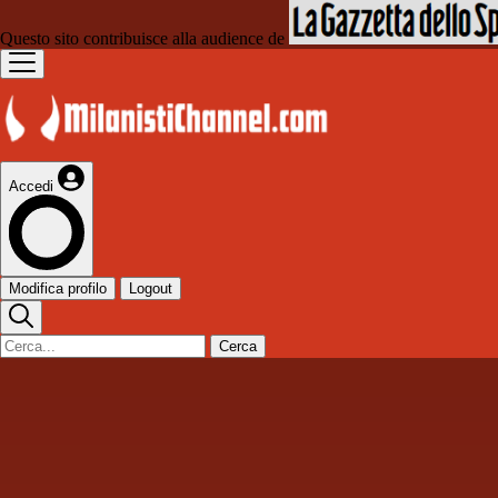
Questo sito contribuisce alla audience de
Accedi
Modifica profilo
Logout
Cerca