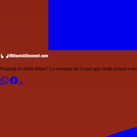
Nuamah in orbita Milan? La sventura del Lione apre molti scenari conc