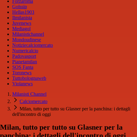
Forzaroma
Golssip
Hellas1903
Ilmilanista
Juvenews
Mediagol
Milanistichannel
Mondoudinese
Notiziecalciomercato
Numericalcio
Padovasport
Pianetamilan
SOS Fanta
Toronews
Tuttobolognaweb
Violanews
Milanisti Channel
Calciomercato
Milan, tutto per tutto su Glasner per la panchina: i dettagli
dell'incontro di oggi
Milan, tutto per tutto su Glasner per la
panchina: i dettagli dell'incontro di oggi