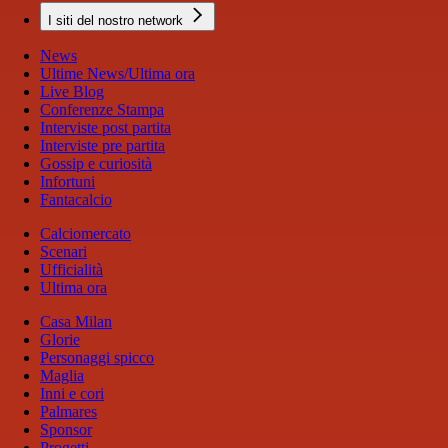
I siti del nostro network
News
Ultime News/Ultima ora
Live Blog
Conferenze Stampa
Interviste post partita
Interviste pre partita
Gossip e curiosità
Infortuni
Fantacalcio
Calciomercato
Scenari
Ufficialità
Ultima ora
Casa Milan
Glorie
Personaggi spicco
Maglia
Inni e cori
Palmares
Sponsor
Progetti