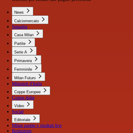
News
Calciomercato
Squadra
Casa Milan
Partite
Serie A
Primavera
Femminile
Milan Futuro
Milanisti d'Italia
Coppe Europee
Coppa italia
Video
Social
Editoriale
Milan partite e risultati live
Redazione