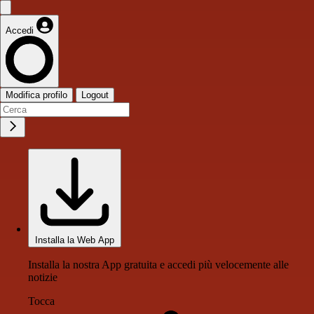
Accedi
Modifica profilo
Logout
Installa la Web App
Installa la nostra App gratuita e accedi più velocemente alle
notizie
Tocca