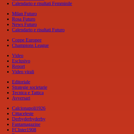
Calendario e risultati Femminile
Milan Futuro
Rosa Futuro
News Futuro
Calendario e risultati Futuro
Coppe Europee
Champions League
Video
Esclusivo
Report
Video virali
Editoriale
Strategie societarie
Tecnica e Tattica
Avversari
Calcionapoli1926
Cittaceleste
Derbyderbyderby
Fantamagazine
FCInter1908