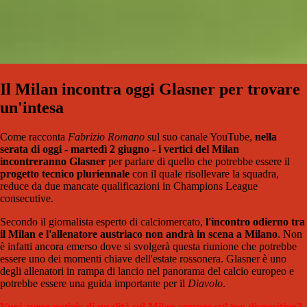
Il Milan incontra oggi Glasner per trovare
un'intesa
Come racconta
Fabrizio Romano
sul suo canale YouTube,
nella
serata di oggi - martedì 2 giugno - i vertici del Milan
incontreranno Glasner
per parlare di quello che potrebbe essere il
progetto tecnico pluriennale
con il quale risollevare la squadra,
reduce da due mancate qualificazioni in Champions League
consecutive.
Secondo il giornalista esperto di calciomercato,
l'incontro odierno tra
il Milan e l'allenatore austriaco non andrà in scena a Milano
. Non
è infatti ancora emerso dove si svolgerà questa riunione che potrebbe
essere uno dei momenti chiave dell'estate rossonera. Glasner è uno
degli allenatori in rampa di lancio nel panorama del calcio europeo e
potrebbe essere una guida importante per il
Diavolo
.
Vuoi avere notizie di qualità sul Milan sempre sul tuo dispositivo?