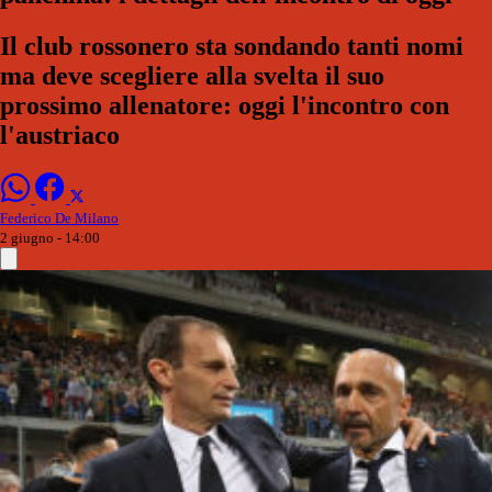
Il club rossonero sta sondando tanti nomi
ma deve scegliere alla svelta il suo
prossimo allenatore: oggi l'incontro con
l'austriaco
Federico De Milano
2 giugno - 14:00