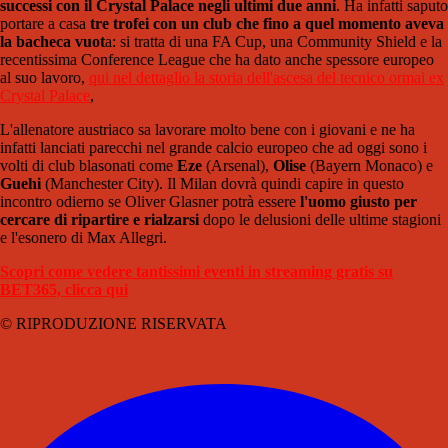
successi con il Crystal Palace negli ultimi due anni
. Ha infatti saputo
portare a casa
tre trofei con un club che fino a quel momento aveva
la bacheca vuot
a: si tratta di una FA Cup, una Community Shield e la
recentissima Conference League che ha dato anche spessore europeo
al suo lavoro,
qui nel dettaglio la storia dell'ascesa del tecnico ormai ex
Crystal Palace
,
L'allenatore austriaco sa lavorare molto bene con i giovani e ne ha
infatti lanciati parecchi nel grande calcio europeo che ad oggi sono i
volti di club blasonati come
Eze
(Arsenal),
Olise
(Bayern Monaco) e
Guehi
(Manchester City). Il Milan dovrà quindi capire in questo
incontro odierno se Oliver Glasner potrà essere
l'uomo giusto per
cercare di ripartire e rialzarsi
dopo le delusioni delle ultime stagioni
e l'esonero di Max Allegri.
Scopri come vedere tantissimi eventi in streaming gratis su
BET365, clicca qui
© RIPRODUZIONE RISERVATA