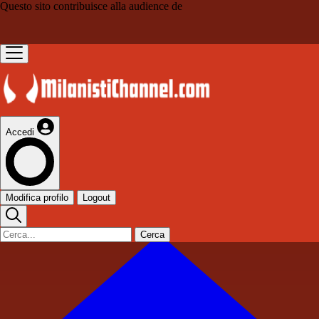
Questo sito contribuisce alla audience de
Accedi
Modifica profilo
Logout
Cerca