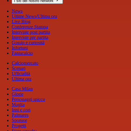
I siti del nostro network
News
Ultime News/Ultima ora
Live Blog
Conferenze Stampa
Interviste post partita
Interviste pre partita
Gossip e curiosità
Infortuni
Fantacalcio
Calciomercato
Scenari
Ufficialità
Ultima ora
Casa Milan
Glorie
Personaggi spicco
Maglia
Inni e cori
Palmares
Sponsor
Progetti
Store squadra