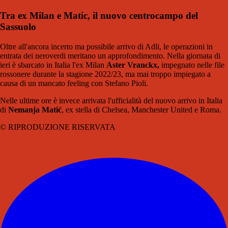
Tra ex Milan e Matic, il nuovo centrocampo del
Sassuolo
Oltre all'ancora incerto ma possibile arrivo di Adli, le operazioni in
entrata dei neroverdi meritano un approfondimento. Nella giornata di
ieri è sbarcato in Italia l'ex Milan
Aster Vranckx,
impegnato nelle file
rossonere durante la stagione 2022/23, ma mai troppo impiegato a
causa di un mancato feeling con Stefano Pioli.
Nelle ultime ore è invece arrivata l'ufficialità del nuovo arrivo in Italia
di
Nemanja Matić
, ex stella di Chelsea, Manchester United e Roma.
© RIPRODUZIONE RISERVATA