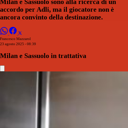
Milan e Sassuolo sono alla ricerca di un
accordo per Adli, ma il giocatore non è
ancora convinto della destinazione.
Francesco Mazzarol
23 agosto 2025 - 08:39
Milan e Sassuolo in trattativa