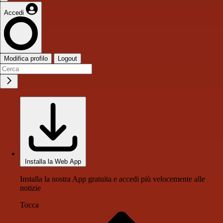
Accedi
Modifica profilo
Logout
Installa la Web App
Installa la nostra App gratuita e accedi più velocemente alle
notizie
Tocca