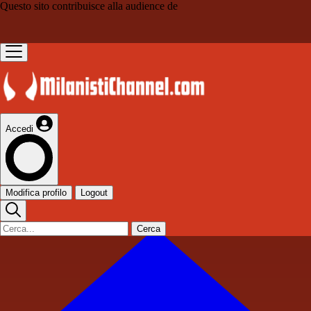
Questo sito contribuisce alla audience de
Accedi
Modifica profilo
Logout
Cerca