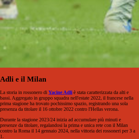
Adli e il Milan
La storia in rossonero di
Yacine Adli
è stata caratterizzata da alti e
bassi. Aggregato in gruppo squadra nell'estate 2022, il francese nella
prima stagione ha trovato pochissimo spazio, registrando una sola
presenza da titolare il 16 ottobre 2022 contro l'Hellas verona.
Durante la stagione 2023/24 inizia ad accumulare più minuti e
presenze da titolare, regalandosi la prima e unica rete con il Milan
contro la Roma il 14 gennaio 2024, nella vittoria dei rossoneri per 3 a
1.