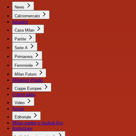
News
Calciomercato
Squadra
Casa Milan
Partite
Serie A
Primavera
Femminile
Milan Futuro
Milanisti d'Italia
Coppe Europee
Coppa italia
Video
Social
Editoriale
Milan partite e risultati live
Redazione