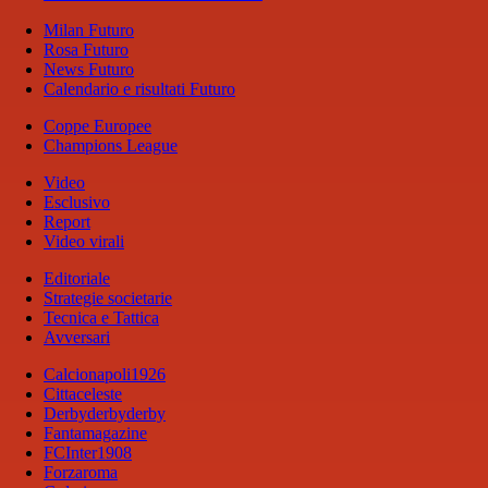
Milan Futuro
Rosa Futuro
News Futuro
Calendario e risultati Futuro
Coppe Europee
Champions League
Video
Esclusivo
Report
Video virali
Editoriale
Strategie societarie
Tecnica e Tattica
Avversari
Calcionapoli1926
Cittaceleste
Derbyderbyderby
Fantamagazine
FCInter1908
Forzaroma