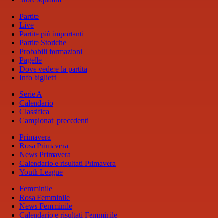
Partite
Live
Partite più importanti
Partite Storiche
Probabili formazioni
Pagelle
Dove vedere la partita
Info biglietti
Serie A
Calendario
Classifica
Campionati precedenti
Primavera
Rosa Primavera
News Primavera
Calendario e risultati Primavera
Youth League
Femminile
Rosa Femminile
News Femminile
Calendario e risultati Femminile