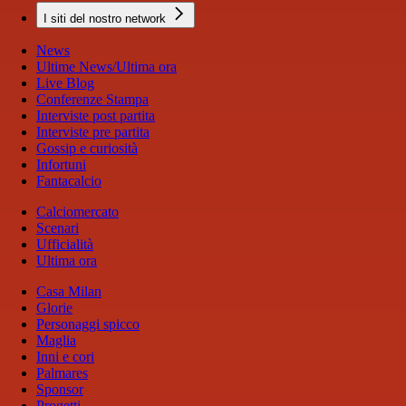
I siti del nostro network
News
Ultime News/Ultima ora
Live Blog
Conferenze Stampa
Interviste post partita
Interviste pre partita
Gossip e curiosità
Infortuni
Fantacalcio
Calciomercato
Scenari
Ufficialità
Ultima ora
Casa Milan
Glorie
Personaggi spicco
Maglia
Inni e cori
Palmares
Sponsor
Progetti