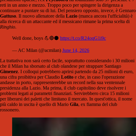
reti in un anno e mezzo. Troppo poco per spingere la dirigenza a
continuare a puntare su di lui. Del pensiero opposto, invece, è Gennaro
Gattuso
. Il nuovo allenatore della
Lazio
(manca ancora l'ufficialità) è
alla ricerca di un attaccante ed il messicano rimane la prima scelta di
Ringhio
.
Well done, boys 💪🔴⚫
https://t.co/R24oqG1i9c
— AC Milan (@acmilan)
June 14, 2026
La trattativa non sarà certo facile, soprattutto considerando i 30 milioni
che il Milan ha sborsato al club olandese per strappare Santiago
Gimenez
. I colloqui potrebbero aprirsi partendo da 25 milioni di euro,
una cifra proibitiva per Claudio
Lotito
e che, in caso l'operazione
andasse in porto, rappresenterebbe un record nella sua ventennale
presidenza alla Lazio. Ma prima, il club capitolino deve risolvere i
problemi legati ai parametri finanziari. Servirebbero circa 15 milioni
per liberarsi dei paletti che limitano il mercato. In quest'ottica, il nome
più caldo in uscita è quello di Mario
Gila
, ex fiamma del club
rossonero.