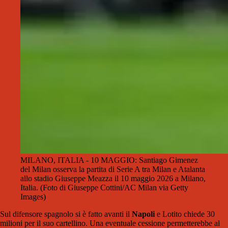
MILANO, ITALIA - 10 MAGGIO: Santiago Gimenez
del Milan osserva la partita di Serie A tra Milan e Atalanta
allo stadio Giuseppe Meazza il 10 maggio 2026 a Milano,
Italia. (Foto di Giuseppe Cottini/AC Milan via Getty
Images)
Sul difensore spagnolo si è fatto avanti il
Napoli
e Lotito chiede 30
milioni per il suo cartellino. Una eventuale cessione permetterebbe al