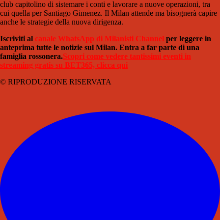
club capitolino di sistemare i conti e lavorare a nuove operazioni, tra
cui quella per Santiago Gimenez. Il Milan attende ma bisognerà capire
anche le strategie della nuova dirigenza.
Iscriviti al
canale WhatsApp di Milanisti Channel
per leggere in
anteprima tutte le notizie sul Milan. Entra a far parte di una
famiglia rossonera.
Scopri come vedere tantissimi eventi in
streaming gratis su BET365, clicca qui
© RIPRODUZIONE RISERVATA