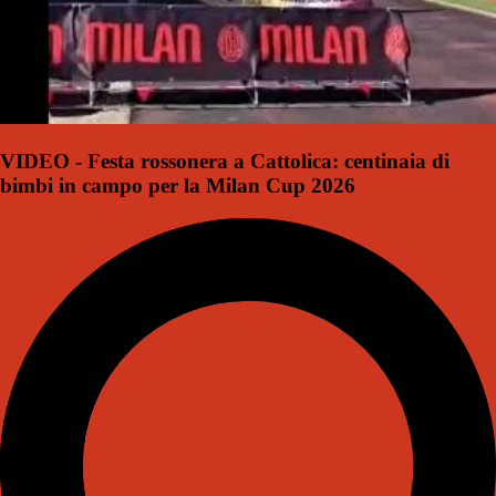
VIDEO - Festa rossonera a Cattolica: centinaia di
bimbi in campo per la Milan Cup 2026