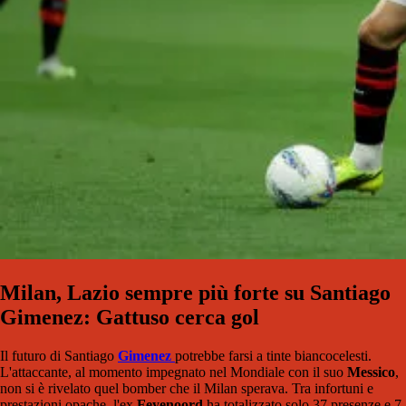
Milan, Lazio sempre più forte su Santiago
Gimenez: Gattuso cerca gol
Il futuro di Santiago
Gimenez
potrebbe farsi a tinte biancocelesti.
L'attaccante, al momento impegnato nel Mondiale con il suo
Messico
,
non si è rivelato quel bomber che il Milan sperava. Tra infortuni e
prestazioni opache, l'ex
Feyenoord
ha totalizzato solo 37 presenze e 7