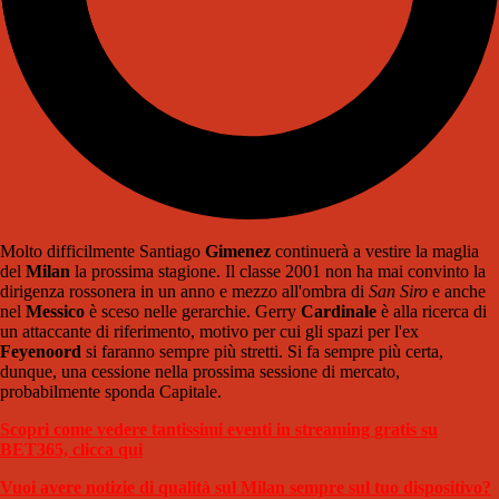
Molto difficilmente Santiago
Gimenez
continuerà a vestire la maglia
del
Milan
la prossima stagione. Il classe 2001 non ha mai convinto la
dirigenza rossonera in un anno e mezzo all'ombra di
San Siro
e anche
nel
Messico
è sceso nelle gerarchie. Gerry
Cardinale
è alla ricerca di
un attaccante di riferimento, motivo per cui gli spazi per l'ex
Feyenoord
si faranno sempre più stretti. Si fa sempre più certa,
dunque, una cessione nella prossima sessione di mercato,
probabilmente sponda Capitale.
Scopri come vedere tantissimi eventi in streaming gratis su
BET365, clicca qui
Vuoi avere notizie di qualità sul Milan sempre sul tuo dispositivo?