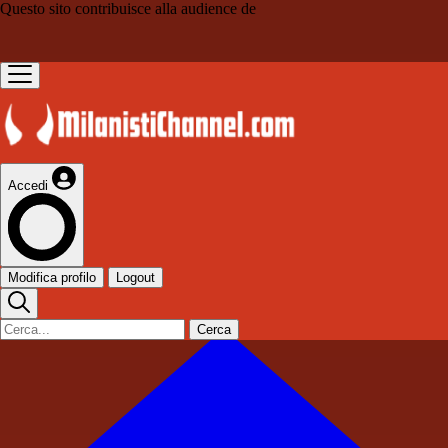
Questo sito contribuisce alla audience de
Accedi
Modifica profilo
Logout
Cerca