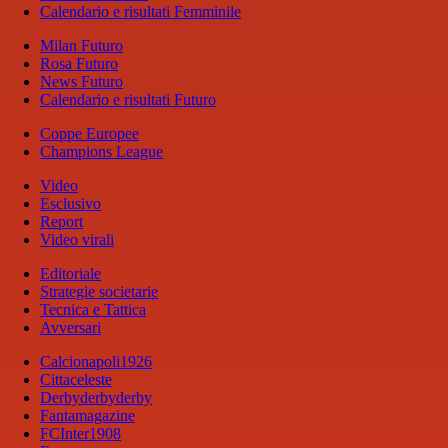
Calendario e risultati Femminile
Milan Futuro
Rosa Futuro
News Futuro
Calendario e risultati Futuro
Coppe Europee
Champions League
Video
Esclusivo
Report
Video virali
Editoriale
Strategie societarie
Tecnica e Tattica
Avversari
Calcionapoli1926
Cittaceleste
Derbyderbyderby
Fantamagazine
FCInter1908