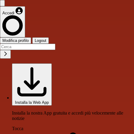
Accedi
Modifica profilo
Logout
Installa la Web App
Installa la nostra App gratuita e accedi più velocemente alle
notizie
Tocca