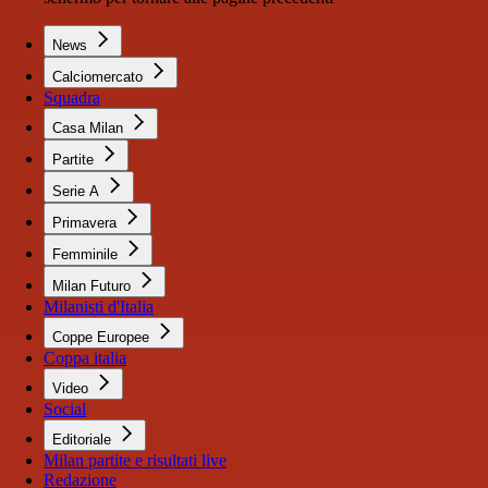
News
Calciomercato
Squadra
Casa Milan
Partite
Serie A
Primavera
Femminile
Milan Futuro
Milanisti d'Italia
Coppe Europee
Coppa italia
Video
Social
Editoriale
Milan partite e risultati live
Redazione