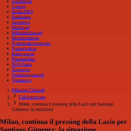
Forzaroma
Golssip
Hellas1903
Ilmilanista
Juvenews
Mediagol
Milanistichannel
Mondoudinese
Notiziecalciomercato
Numericalcio
Padovasport
Pianetamilan
SOS Fanta
Toronews
Tuttobolognaweb
Violanews
Milanisti Channel
Calciomercato
Milan, continua il pressing della Lazio per Santiago
Gimenez: la situazione
Milan, continua il pressing della Lazio per
Santiago Gimenez: la situazione