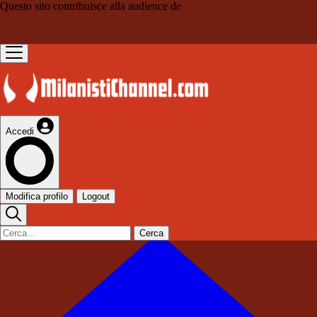
Questo sito contribuisce alla audience de
Accedi
Modifica profilo
Logout
Cerca