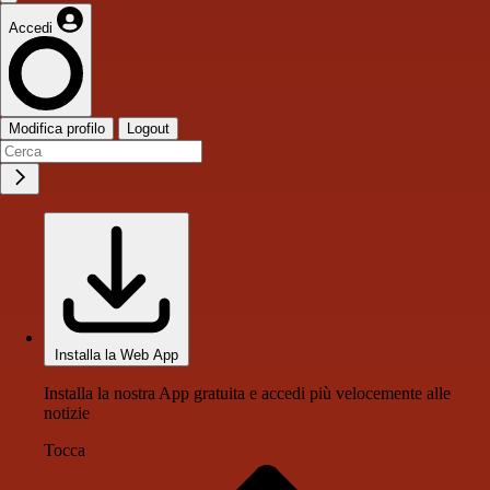
Accedi
Modifica profilo
Logout
Installa la Web App
Installa la nostra App gratuita e accedi più velocemente alle
notizie
Tocca