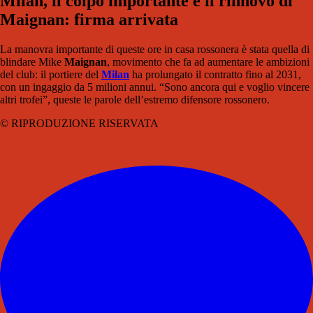
Milan, il colpo importante è il rinnovo di
Maignan: firma arrivata
La manovra importante di queste ore in casa rossonera è stata quella di
blindare Mike
Maignan
, movimento che fa ad aumentare le ambizioni
del club: il portiere del
Milan
ha prolungato il contratto fino al 2031,
con un ingaggio da 5 milioni annui. “Sono ancora qui e voglio vincere
altri trofei”, queste le parole dell’estremo difensore rossonero.
© RIPRODUZIONE RISERVATA