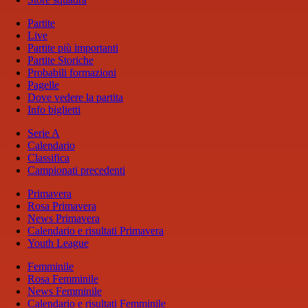
Partite
Live
Partite più importanti
Partite Storiche
Probabili formazioni
Pagelle
Dove vedere la partita
Info biglietti
Serie A
Calendario
Classifica
Campionati precedenti
Primavera
Rosa Primavera
News Primavera
Calendario e risultati Primavera
Youth League
Femminile
Rosa Femminile
News Femminile
Calendario e risultati Femminile