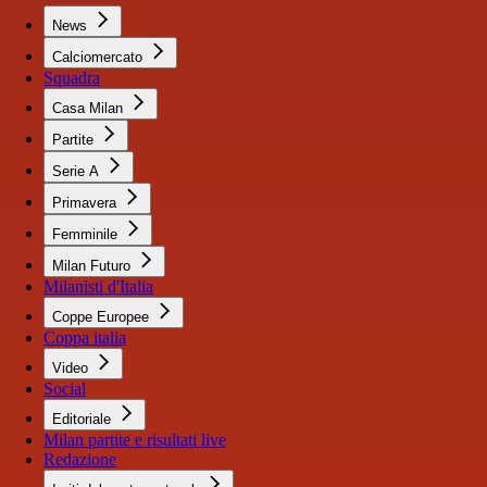
News
Calciomercato
Squadra
Casa Milan
Partite
Serie A
Primavera
Femminile
Milan Futuro
Milanisti d'Italia
Coppe Europee
Coppa italia
Video
Social
Editoriale
Milan partite e risultati live
Redazione