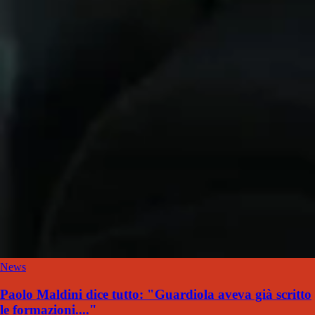
News
Paolo Maldini dice tutto: "Guardiola aveva già scritto
le formazioni...."