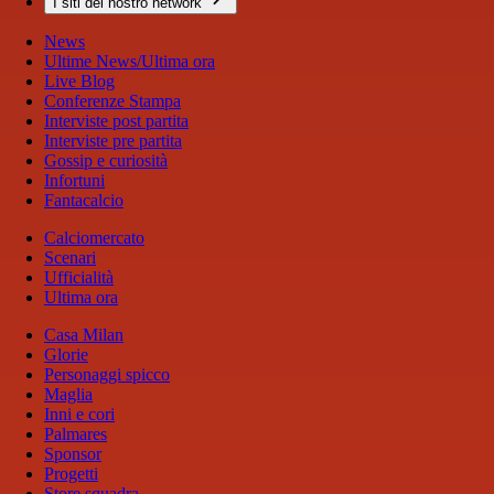
I siti del nostro network
News
Ultime News/Ultima ora
Live Blog
Conferenze Stampa
Interviste post partita
Interviste pre partita
Gossip e curiosità
Infortuni
Fantacalcio
Calciomercato
Scenari
Ufficialità
Ultima ora
Casa Milan
Glorie
Personaggi spicco
Maglia
Inni e cori
Palmares
Sponsor
Progetti
Store squadra