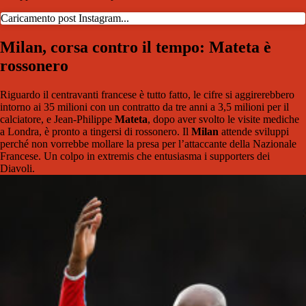
Caricamento post Instagram...
Milan, corsa contro il tempo: Mateta è
rossonero
Riguardo il centravanti francese è tutto fatto, le cifre si aggirerebbero
intorno ai 35 milioni con un contratto da tre anni a 3,5 milioni per il
calciatore, e Jean-Philippe
Mateta
, dopo aver svolto le visite mediche
a Londra, è pronto a tingersi di rossonero. Il
Milan
attende sviluppi
perché non vorrebbe mollare la presa per l’attaccante della Nazionale
Francese. Un colpo in extremis che entusiasma i supporters dei
Diavoli.