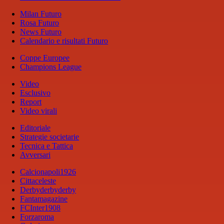
Milan Futuro
Rosa Futuro
News Futuro
Calendario e risultati Futuro
Coppe Europee
Champions League
Video
Esclusivo
Report
Video virali
Editoriale
Strategie societarie
Tecnica e Tattica
Avversari
Calcionapoli1926
Cittaceleste
Derbyderbyderby
Fantamagazine
FCInter1908
Forzaroma