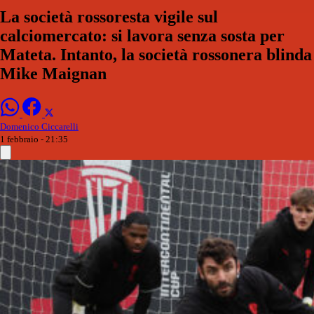
La società rossoresta vigile sul
calciomercato: si lavora senza sosta per
Mateta. Intanto, la società rossonera blinda
Mike Maignan
Domenico Ciccarelli
1 febbraio - 21:35