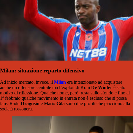
Milan: situazione reparto difensivo
Ad inizio mercato, invece, il
Milan
era intenzionato ad acquistare
anche un difensore centrale ma l’exploit di Koni
De Winter
è stato
motivo di riflessione. Qualche nome, però, resta sullo sfondo e fino al
1º febbraio qualche movimento in entrata non è escluso che si possa
fare. Radu
Dragusin
e Mario
Gila
sono due profili che piacciono alla
società rossonera.