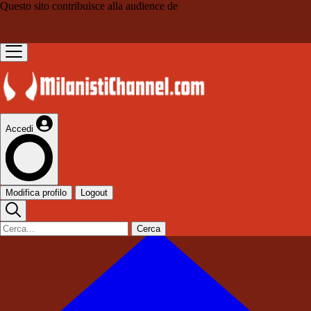
Questo sito contribuisce alla audience de
Accedi
Modifica profilo
Logout
Cerca