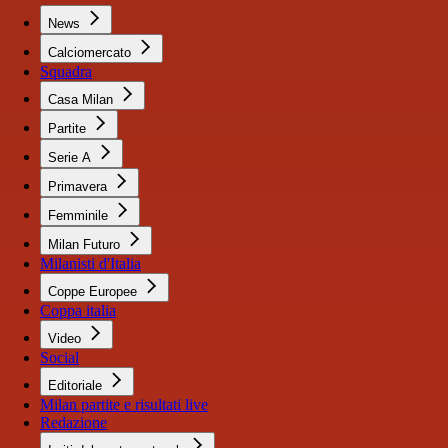
News
Calciomercato
Squadra
Casa Milan
Partite
Serie A
Primavera
Femminile
Milan Futuro
Milanisti d'Italia
Coppe Europee
Coppa italia
Video
Social
Editoriale
Milan partite e risultati live
Redazione