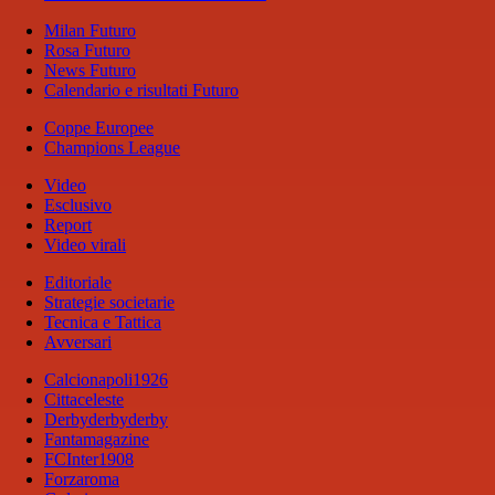
Milan Futuro
Rosa Futuro
News Futuro
Calendario e risultati Futuro
Coppe Europee
Champions League
Video
Esclusivo
Report
Video virali
Editoriale
Strategie societarie
Tecnica e Tattica
Avversari
Calcionapoli1926
Cittaceleste
Derbyderbyderby
Fantamagazine
FCInter1908
Forzaroma