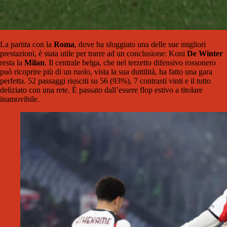
La partita con la
Roma
, dove ha sfoggiato una delle sue migliori
prestazioni, è stata utile per trarre ad un conclusione: Koni
De Winter
resta la
Milan
. Il centrale belga, che nel terzetto difensivo rossonero
può ricoprire più di un ruolo, vista la sua duttilità, ha fatto una gara
perfetta. 52 passaggi riusciti su 56 (93%), 7 contrasti vinti e il tutto
deliziato con una rete. È passato dall’essere flop estivo a titolare
inamovibile.