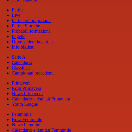
Partite
Live
Partite più importanti
Partite Storiche
Probabili formazioni
Pagelle
Dove vedere la partita
Info biglietti
Serie A
Calendario
Classifica
Campionati precedenti
Primavera
Rosa Primavera
News Primavera
Calendario e risultati Primavera
Youth League
Femminile
Rosa Femminile
News Femminile
Calendario e risultati Femminile