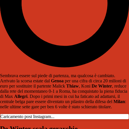
Sembrava essere sul piede di partenza, ma qualcosa è cambiato.
Arrivato la scorsa estate dal
Genoa
per una cifra di circa 20 milioni di
euro per sostituire il partente Malick
Thiaw
, Koni
De Winter
, reduce
dalla rete del momentaneo 0-1 a Roma, ha conquistato la piena fiducia
di Max
Allegri
. Dopo i primi mesi in cui ha faticato ad adattarsi, il
centrale belga pare essere diventato un pilastro della difesa del
Milan
:
nelle ultime sette gare per ben 6 volte è stato schierato titolare.
Caricamento post Instagram...
De Winter scala gerarchie