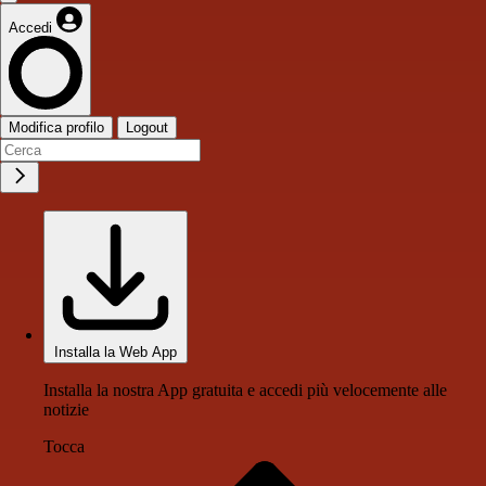
Accedi
Modifica profilo
Logout
Installa la Web App
Installa la nostra App gratuita e accedi più velocemente alle
notizie
Tocca