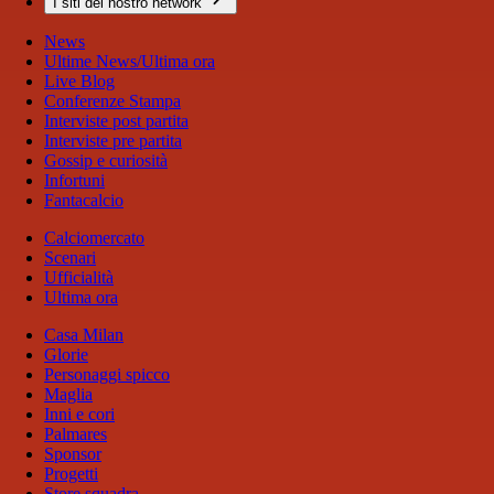
I siti del nostro network
News
Ultime News/Ultima ora
Live Blog
Conferenze Stampa
Interviste post partita
Interviste pre partita
Gossip e curiosità
Infortuni
Fantacalcio
Calciomercato
Scenari
Ufficialità
Ultima ora
Casa Milan
Glorie
Personaggi spicco
Maglia
Inni e cori
Palmares
Sponsor
Progetti
Store squadra