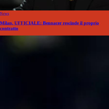
News
Milan, UFFICIALE: Bennacer rescinde il proprio
contratto