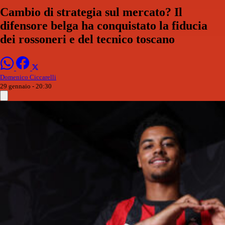
Cambio di strategia sul mercato? Il
difensore belga ha conquistato la fiducia
dei rossoneri e del tecnico toscano
Domenico Ciccarelli
29 gennaio - 20:30