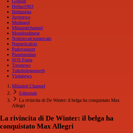
Golssip
Hellas1903
Ilmilanista
Juvenews
Mediagol
Milanistichannel
Mondoudinese
Notiziecalciomercato
Numericalcio
Padovasport
Pianetamilan
SOS Fanta
Toronews
Tuttobolognaweb
Violanews
Milanisti Channel
Editoriale
La rivincita di De Winter: il belga ha conquistato Max
Allegri
La rivincita di De Winter: il belga ha
conquistato Max Allegri