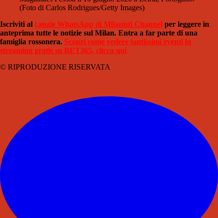
(Foto di Carlos Rodrigues/Getty Images)
Iscriviti al
canale WhatsApp di Milanisti Channel
per leggere in
anteprima tutte le notizie sul Milan. Entra a far parte di una
famiglia rossonera.
Scopri come vedere tantissimi eventi in
streaming gratis su BET365, clicca qui
© RIPRODUZIONE RISERVATA