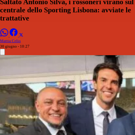
Saltato Antonio Silva, i rossoneri virano sul
centrale dello Sporting Lisbona: avviate le
trattative
Mattia Celio
30 giugno - 10:27