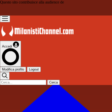
Questo sito contribuisce alla audience de
Accedi
Modifica profilo
Logout
Cerca