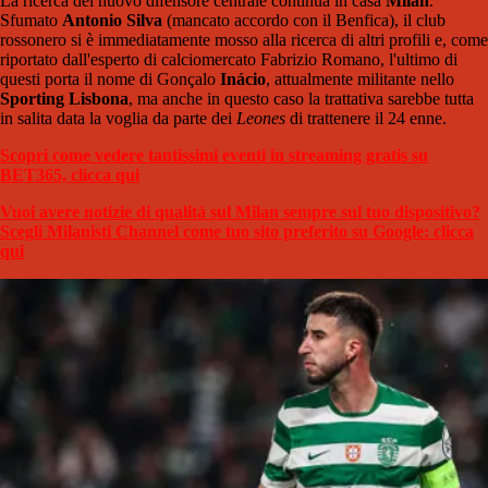
La ricerca del nuovo difensore centrale continua in casa
Milan
.
Sfumato
Antonio Silva
(mancato accordo con il Benfica), il club
rossonero si è immediatamente mosso alla ricerca di altri profili e, come
riportato dall'esperto di calciomercato Fabrizio Romano, l'ultimo di
questi porta il nome di Gonçalo
Inácio
, attualmente militante nello
Sporting Lisbona
, ma anche in questo caso la trattativa sarebbe tutta
in salita data la voglia da parte dei
Leones
di trattenere il 24 enne.
Scopri come vedere tantissimi eventi in streaming gratis su
BET365, clicca qui
Vuoi avere notizie di qualità sul Milan sempre sul tuo dispositivo?
Scegli Milanisti Channel come tuo sito preferito su Google: clicca
qui