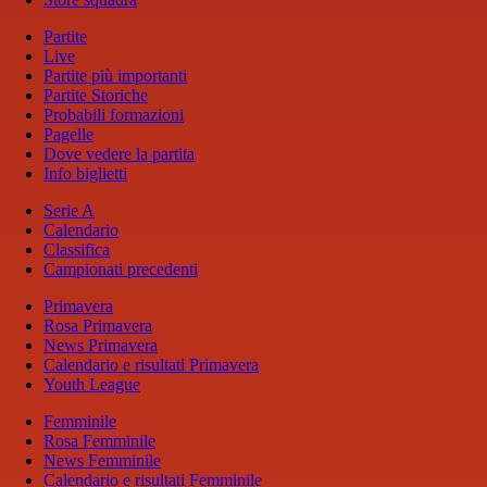
Partite
Live
Partite più importanti
Partite Storiche
Probabili formazioni
Pagelle
Dove vedere la partita
Info biglietti
Serie A
Calendario
Classifica
Campionati precedenti
Primavera
Rosa Primavera
News Primavera
Calendario e risultati Primavera
Youth League
Femminile
Rosa Femminile
News Femminile
Calendario e risultati Femminile