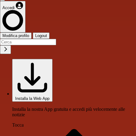
Accedi
Modifica profilo
Logout
Installa la Web App
Installa la nostra App gratuita e accedi più velocemente alle
notizie
Tocca