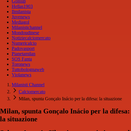
Golssip
Hellas1903
Ilmilanista
Juvenews
Mediagol
Milanistichannel
Mondoudinese
Notiziecalciomercato
Numericalcio
Padovasport
Pianetamilan
SOS Fanta
Toronews
Tuttobolognaweb
Violanews
Milanisti Channel
Calciomercato
Milan, spunta Gonçalo Inácio per la difesa: la situazione
Milan, spunta Gonçalo Inácio per la difesa:
la situazione