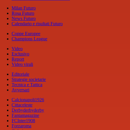
Milan Futuro
Rosa Futuro
News Futuro
Calendario e risultati Futuro
Coppe Europee
Champions League
Video
Esclusivo
Report
Video virali
Editoriale
Strategie societarie
Tecnica e Tattica
Avversari
Calcionapoli1926
Cittaceleste
Derbyderbyderby
Fantamagazine
FCInter1908
Forzaroma