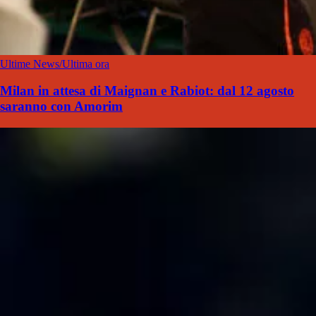
Ultime News/Ultima ora
Milan in attesa di Maignan e Rabiot: dal 12 agosto
saranno con Amorim