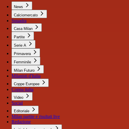
News
Calciomercato
Squadra
Casa Milan
Partite
Serie A
Primavera
Femminile
Milan Futuro
Milanisti d'Italia
Coppe Europee
Coppa italia
Video
Social
Editoriale
Milan partite e risultati live
Redazione