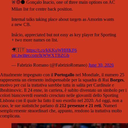
🚨🔴⚫️ Gonçalo Inacio, one of three main options on AC
Milan list for centre back position.
Internal talks taking place about targets as Amorim wants
a new CB.
Inácio, appreciated but not easy as key player for Sporting
+ two more names on list.
🎥🇮🇹
https://t.co/kKKuWHHKF6
pic.twitter.com/lkWWXTBZGh
— Fabrizio Romano (@FabrizioRomano)
June 30, 2026
Attualmente impegnato con il
Portogallo
nel Mondiale, il numero 25
rappresenta un elemento indispensabile per la squadra di Rui
Borges
,
motivo per cui la trattativa sarebbe tutta in salita per Cardinale e
Ibrahimovic. Il 24 enne, in carriera, è subito diventato un simbolo per i
colori biancoverdi essendo cresciuto nelle giovanili dello Sporting
Lisbona con il quale ha fatto il suo esordio nel 2020. Ad oggi, non a
caso, le sue statistiche parlano di
212 presenze e 21 reti
. Numeri
semplicemente straordinari che, appunto, rendono la trattativa molto
complicata.