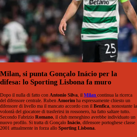
Milan, si punta Gonçalo Inácio per la
difesa: lo Sporting Lisbona fa muro
Dopo il nulla di fatto con
Antonio Silva
, il
Milan
continua la ricerca
del difensore centrale. Ruben
Amorim
ha espressamente chiesto un
difensore di livello ma il mancato accordo con il
Benfica
, nonostante la
volontà del giocatore di trasferirsi in rossonero, ha fatto saltare tutto.
Secondo Fabrizio
Romano
, il club meneghino avrebbe individuato un
nuovo profilo. Si tratta di Gonçalo
Inácio
, difensore portoghese classe
2001 attualmente in forza allo
Sporting Lisbona
.