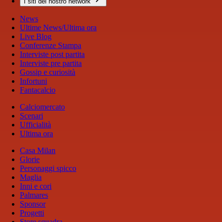
I siti del nostro network
News
Ultime News/Ultima ora
Live Blog
Conferenze Stampa
Interviste post partita
Interviste pre partita
Gossip e curiosità
Infortuni
Fantacalcio
Calciomercato
Scenari
Ufficialità
Ultima ora
Casa Milan
Glorie
Personaggi spicco
Maglia
Inni e cori
Palmares
Sponsor
Progetti
Store squadra