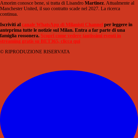
Amorim conosce bene, si tratta di Lisandro
Martinez
. Attualmente al
Manchester United, il suo contratto scade nel 2027. La ricerca
continua.
Iscriviti al
canale WhatsApp di Milanisti Channel
per leggere in
anteprima tutte le notizie sul Milan. Entra a far parte di una
famiglia rossonera.
Scopri come vedere tantissimi eventi in
streaming gratis su BET365, clicca qui
© RIPRODUZIONE RISERVATA