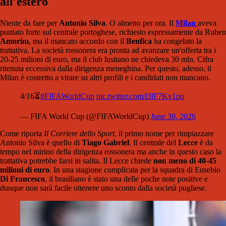
all'estero
Niente da fare per
Antonio Silva
. O almeno per ora. Il
Milan
aveva
puntato forte sul centrale portoghese, richiesto espressamente da Ruben
Amorim
, ma il mancato accordo con il
Benfica
ha congelato la
trattativa. La società rossonera era pronta ad avanzare un'offerta tra i
20-25 milioni di euro, ma il club lusitano ne chiedeva 30 mln. Cifra
ritenuta eccessiva dalla dirigenza meneghina. Per questo, adesso, il
Milan è costretto a virare su altri profili e i candidati non mancano.
4/16⏳
#FIFAWorldCup
pic.twitter.com/l3lF7Kv1po
— FIFA World Cup (@FIFAWorldCup)
June 30, 2026
Come riporta
Il Corriere dello Sport
, il primo nome per rimpiazzare
Antonio Silva è quello di
Tiago Gabriel
. Il centrale del
Lecce
è da
tempo nel mirino della dirigenza rossonera ma anche in questo caso la
trattativa potrebbe farsi in salita. Il Lecce chiede
non meno di 40-45
milioni di euro
. In una stagione complicata per la squadra di Eusebio
Di Francesco
, il brasiliano è stato una delle poche note positive e
dunque non sarà facile ottenere uno sconto dalla società pugliese.