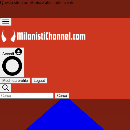
Questo sito contribuisce alla audience de
Accedi
Modifica profilo
Logout
Cerca