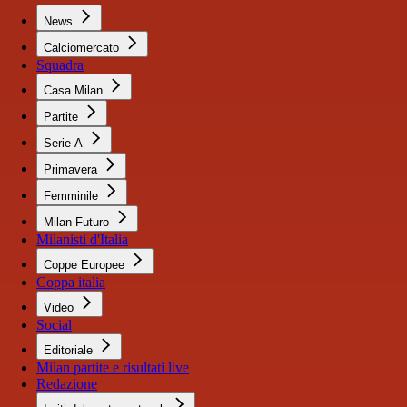
News
Calciomercato
Squadra
Casa Milan
Partite
Serie A
Primavera
Femminile
Milan Futuro
Milanisti d'Italia
Coppe Europee
Coppa italia
Video
Social
Editoriale
Milan partite e risultati live
Redazione