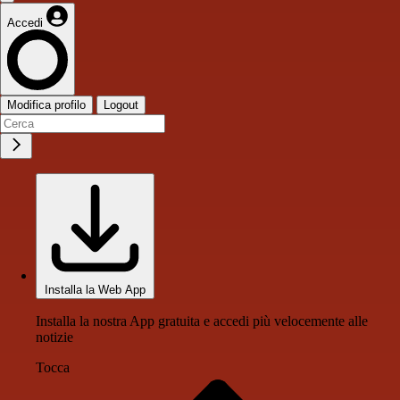
Accedi
Modifica profilo
Logout
Installa la Web App
Installa la nostra App gratuita e accedi più velocemente alle
notizie
Tocca