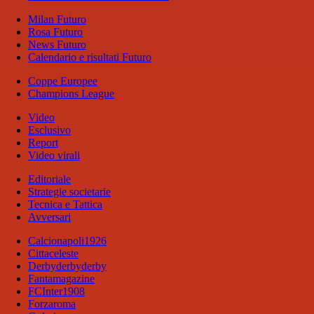
Milan Futuro
Rosa Futuro
News Futuro
Calendario e risultati Futuro
Coppe Europee
Champions League
Video
Esclusivo
Report
Video virali
Editoriale
Strategie societarie
Tecnica e Tattica
Avversari
Calcionapoli1926
Cittaceleste
Derbyderbyderby
Fantamagazine
FCInter1908
Forzaroma