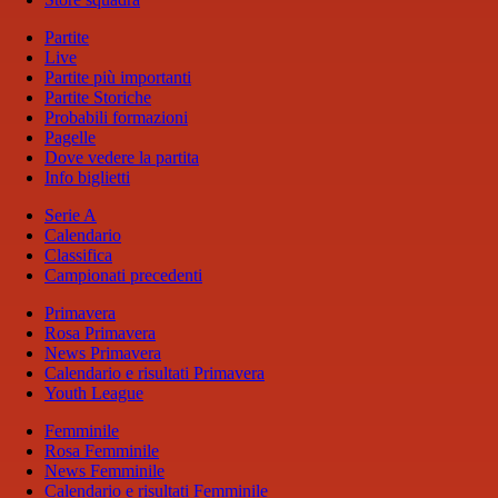
Partite
Live
Partite più importanti
Partite Storiche
Probabili formazioni
Pagelle
Dove vedere la partita
Info biglietti
Serie A
Calendario
Classifica
Campionati precedenti
Primavera
Rosa Primavera
News Primavera
Calendario e risultati Primavera
Youth League
Femminile
Rosa Femminile
News Femminile
Calendario e risultati Femminile