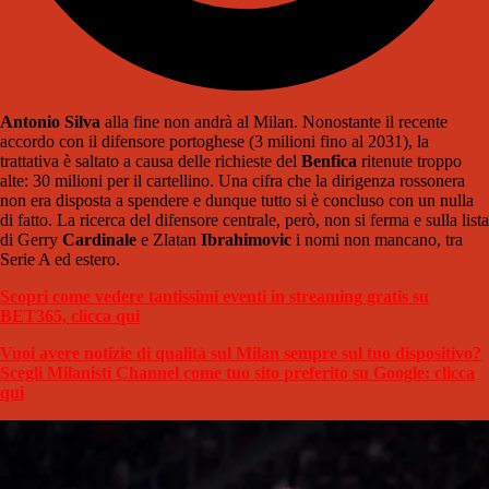
Antonio Silva
alla fine non andrà al Milan. Nonostante il recente
accordo con il difensore portoghese (3 milioni fino al 2031), la
trattativa è saltato a causa delle richieste del
Benfica
ritenute troppo
alte: 30 milioni per il cartellino. Una cifra che la dirigenza rossonera
non era disposta a spendere e dunque tutto si è concluso con un nulla
di fatto. La ricerca del difensore centrale, però, non si ferma e sulla lista
di Gerry
Cardinale
e Zlatan
Ibrahimovic
i nomi non mancano, tra
Serie A ed estero.
Scopri come vedere tantissimi eventi in streaming gratis su
BET365, clicca qui
Vuoi avere notizie di qualità sul Milan sempre sul tuo dispositivo?
Scegli Milanisti Channel come tuo sito preferito su Google: clicca
qui