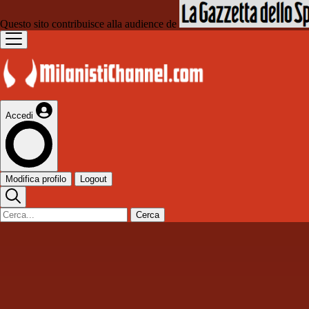
Questo sito contribuisce alla audience de
Accedi
Modifica profilo
Logout
Cerca