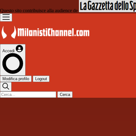
Questo sito contribuisce alla audience de
Accedi
Modifica profilo
Logout
Cerca