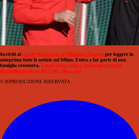
Iscriviti al
canale WhatsApp di Milanisti Channel
per leggere in
anteprima tutte le notizie sul Milan. Entra a far parte di una
famiglia rossonera.
Scopri come vedere tantissimi eventi in
streaming gratis su BET365, clicca qui
© RIPRODUZIONE RISERVATA