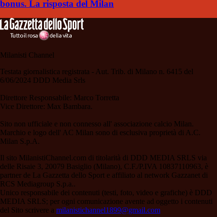
bonus. La risposta del Milan
Milanisti Channel
Testata giornalistica registrata - Aut. Trib. di Milano n. 6415 del
6/06/2024 DDD Media Srls
Direttore Responsabile: Marco Torretta
Vice Direttore: Max Bambara.
Sito non ufficiale e non connesso all' associazione calcio Milan.
Marchio e logo dell' AC Milan sono di esclusiva proprietà di A.C.
Milan S.p.A.
Il sito MilanistiChannel.com di titolarità di DDD MEDIA SRLS via
delle Risaie 3, 20079 Basiglio (Milano), C.F./P.IVA 10837110963, è
partner de La Gazzetta dello Sport e affiliato al network Gazzanet di
RCS Mediagroup S.p.a..
Unico responsabile dei contenuti (testi, foto, video e grafiche) è DDD
MEDIA SRLS; per ogni comunicazione avente ad oggetto i contenuti
del Sito scrivere a
milanistichannel1899@gmail.com