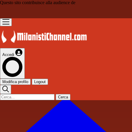
Questo sito contribuisce alla audience de
Accedi
Modifica profilo
Logout
Cerca