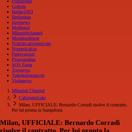
Forzaroma
Golssip
Hellas1903
Ilmilanista
Juvenews
Mediagol
Milanistichannel
Mondoudinese
Notiziecalciomercato
Numericalcio
Padovasport
Pianetamilan
SOS Fanta
Toronews
Tuttobolognaweb
Violanews
Milanisti Channel
Calciomercato
Milan, UFFICIALE: Bernardo Corradi risolve il contratto.
Per lui pronta la Sampdoria
Milan, UFFICIALE: Bernardo Corradi
risolve il contratto. Per lui pronta la