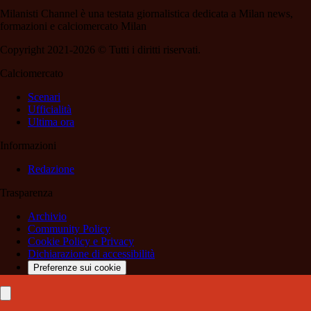
Milanisti Channel è una testata giornalistica dedicata a Milan news,
formazioni e calciomercato Milan
Copyright 2021-2026 © Tutti i diritti riservati.
Calciomercato
Scenari
Ufficialità
Ultima ora
Informazioni
Redazione
Trasparenza
Archivio
Community Policy
Cookie Policy e Privacy
Dichiarazione di accessibilità
Preferenze sui cookie