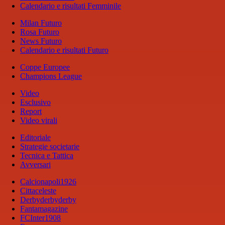
Calendario e risultati Femminile
Milan Futuro
Rosa Futuro
News Futuro
Calendario e risultati Futuro
Coppe Europee
Champions League
Video
Esclusivo
Report
Video virali
Editoriale
Strategie societarie
Tecnica e Tattica
Avversari
Calcionapoli1926
Cittaceleste
Derbyderbyderby
Fantamagazine
FCInter1908