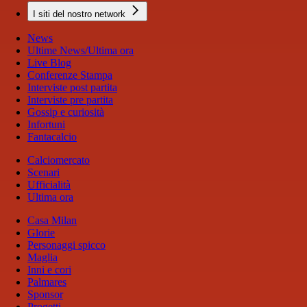
I siti del nostro network
News
Ultime News/Ultima ora
Live Blog
Conferenze Stampa
Interviste post partita
Interviste pre partita
Gossip e curiosità
Infortuni
Fantacalcio
Calciomercato
Scenari
Ufficialità
Ultima ora
Casa Milan
Glorie
Personaggi spicco
Maglia
Inni e cori
Palmares
Sponsor
Progetti