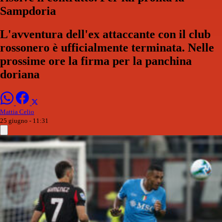
Sampdoria
L'avventura dell'ex attaccante con il club
rossonero è ufficialmente terminata. Nelle
prossime ore la firma per la panchina
doriana
Mattia Celio
25 giugno - 11:31