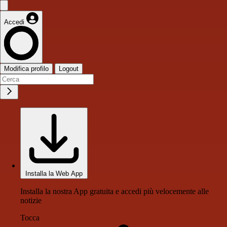
Accedi
Modifica profilo
Logout
Installa la Web App
Installa la nostra App gratuita e accedi più velocemente alle
notizie
Tocca