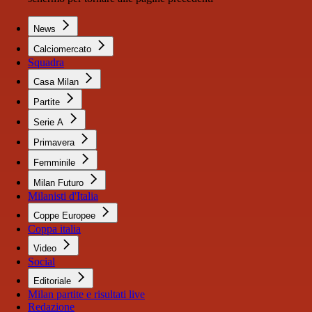
News
Calciomercato
Squadra
Casa Milan
Partite
Serie A
Primavera
Femminile
Milan Futuro
Milanisti d'Italia
Coppe Europee
Coppa italia
Video
Social
Editoriale
Milan partite e risultati live
Redazione