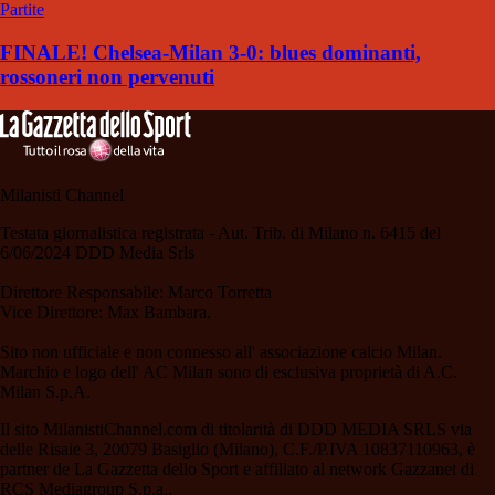
Partite
FINALE! Chelsea-Milan 3-0: blues dominanti,
rossoneri non pervenuti
Milanisti Channel
Testata giornalistica registrata - Aut. Trib. di Milano n. 6415 del
6/06/2024 DDD Media Srls
Direttore Responsabile: Marco Torretta
Vice Direttore: Max Bambara.
Sito non ufficiale e non connesso all' associazione calcio Milan.
Marchio e logo dell' AC Milan sono di esclusiva proprietà di A.C.
Milan S.p.A.
Il sito MilanistiChannel.com di titolarità di DDD MEDIA SRLS via
delle Risaie 3, 20079 Basiglio (Milano), C.F./P.IVA 10837110963, è
partner de La Gazzetta dello Sport e affiliato al network Gazzanet di
RCS Mediagroup S.p.a..