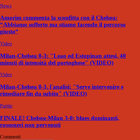
News
Amorim commenta la sconfitta con il Chelsea:
“Abbiamo sofferto ma stiamo facendo il percorso
giusto“
Video
Milan-Chelsea 0-3: "Leao ed Estupinan attesi, 40
minuti di intensità del portoghese" (VIDEO)
Video
Milan-Chelsea 0-3, l'analisi: "Serve intervenire e
rimediare fin da subito" (VIDEO)
Partite
FINALE! Chelsea-Milan 3-0: blues dominanti,
rossoneri non pervenuti
Commenti