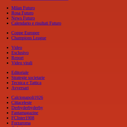
Milan Futuro
Rosa Futuro
News Futuro
Calendario e risultati Futuro
Coppe Europee
Champions League
Video
Esclusivo
Report
Video virali
Editoriale
Strategie societarie
Tecnica e Tattica
Avversari
Calcionapoli1926
Cittaceleste
Derbyderbyderby
Fantamagazine
FCInter1908
Forzaroma