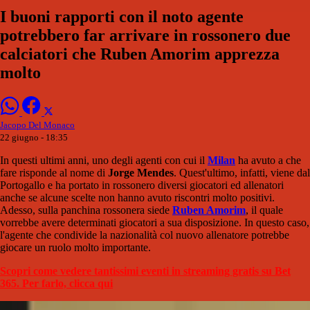
I buoni rapporti con il noto agente
potrebbero far arrivare in rossonero due
calciatori che Ruben Amorim apprezza
molto
Jacopo Del Monaco
22 giugno - 18:35
In questi ultimi anni, uno degli agenti con cui il
Milan
ha avuto a che
fare risponde al nome di
Jorge Mendes
. Quest'ultimo, infatti, viene dal
Portogallo e ha portato in rossonero diversi giocatori ed allenatori
anche se alcune scelte non hanno avuto riscontri molto positivi.
Adesso, sulla panchina rossonera siede
Ruben Amorim
, il quale
vorrebbe avere determinati giocatori a sua disposizione. In questo caso,
l'agente che condivide la nazionalità col nuovo allenatore potrebbe
giocare un ruolo molto importante.
Scopri come vedere tantissimi eventi in streaming gratis su Bet
365. Per farlo, clicca qui