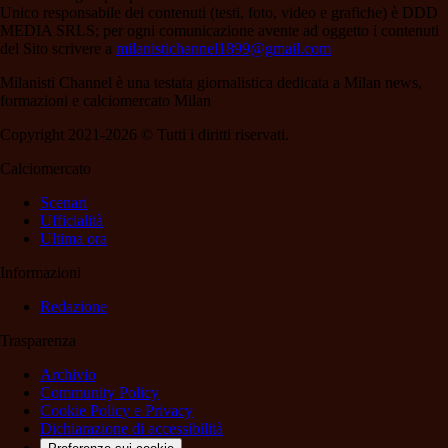
Unico responsabile dei contenuti (testi, foto, video e grafiche) è DDD
MEDIA SRLS; per ogni comunicazione avente ad oggetto i contenuti
del Sito scrivere a
milanistichannel1899@gmail.com
Milanisti Channel è una testata giornalistica dedicata a Milan news,
formazioni e calciomercato Milan
Copyright 2021-2026 © Tutti i diritti riservati.
Calciomercato
Scenari
Ufficialità
Ultima ora
Informazioni
Redazione
Trasparenza
Archivio
Community Policy
Cookie Policy e Privacy
Dichiarazione di accessibilità