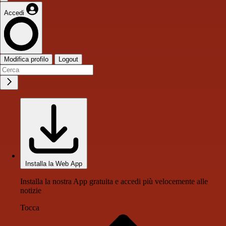
Accedi
Modifica profilo
Logout
Installa la Web App
Installa la nostra App gratuita e accedi più velocemente alle
notizie
Tocca