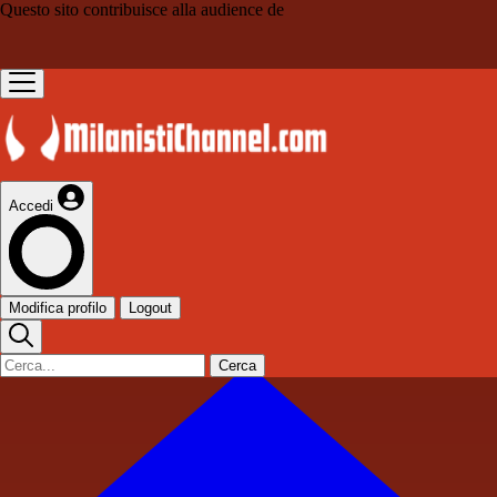
Questo sito contribuisce alla audience de
Accedi
Modifica profilo
Logout
Cerca