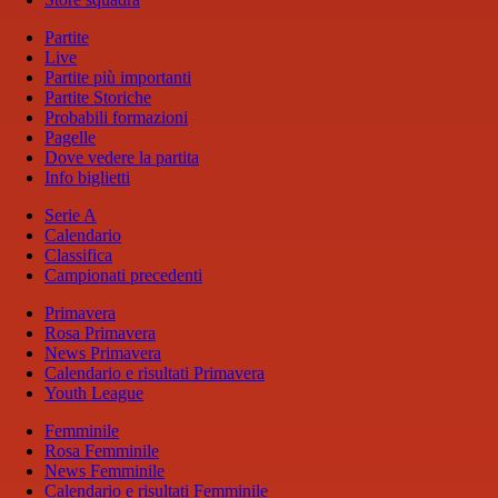
Partite
Live
Partite più importanti
Partite Storiche
Probabili formazioni
Pagelle
Dove vedere la partita
Info biglietti
Serie A
Calendario
Classifica
Campionati precedenti
Primavera
Rosa Primavera
News Primavera
Calendario e risultati Primavera
Youth League
Femminile
Rosa Femminile
News Femminile
Calendario e risultati Femminile