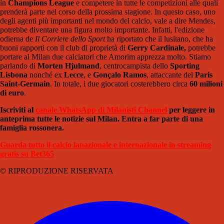
in
Champions League
e competere in tutte le competizioni alle quali
prenderà parte nel corso della prossima stagione. In questo caso, uno
degli agenti più importanti nel mondo del calcio, vale a dire Mendes,
potrebbe diventare una figura molto importante. Infatti, l'edizione
odierna de
Il Corriere dello Sport
ha riportato che il lusitano, che ha
buoni rapporti con il club di proprietà di
Gerry Cardinale,
potrebbe
portare al Milan due calciatori che Amorim apprezza molto. Stiamo
parlando di
Morten Hjulmand
, centrocampista dello
Sporting
Lisbona
nonché ex
Lecce
, e
Gonçalo Ramos
, attaccante del
Paris
Saint-Germain
. In totale, i due giocatori costerebbero circa
60 milioni
di euro
.
Iscriviti al
canale WhatsApp di Milanisti Channel
per leggere in
anteprima tutte le notizie sul Milan. Entra a far parte di una
famiglia rossonera.
Guarda tutto il calcio lanazionale e internazionale in streaming
gratis su Bet365
© RIPRODUZIONE RISERVATA