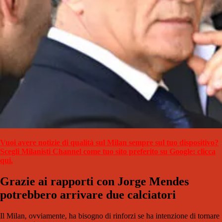
Vuoi avere notizie di qualità sul Milan sempre sul tuo dispositivo?
Scegli Milanisti Channel come tuo sito preferito su Google: clicca
qui.
Grazie ai rapporti con Jorge Mendes
potrebbero arrivare due calciatori
Il Milan, ovviamente, ha bisogno di rinforzi se ha intenzione di tornare