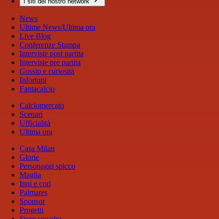
I siti del nostro network
News
Ultime News/Ultima ora
Live Blog
Conferenze Stampa
Interviste post partita
Interviste pre partita
Gossip e curiosità
Infortuni
Fantacalcio
Calciomercato
Scenari
Ufficialità
Ultima ora
Casa Milan
Glorie
Personaggi spicco
Maglia
Inni e cori
Palmares
Sponsor
Progetti
Store squadra