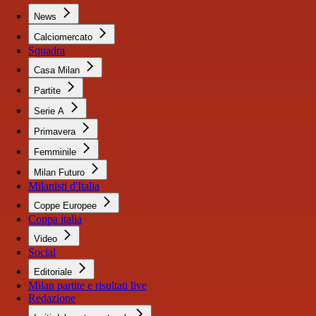
News
Calciomercato
Squadra
Casa Milan
Partite
Serie A
Primavera
Femminile
Milan Futuro
Milanisti d'Italia
Coppe Europee
Coppa italia
Video
Social
Editoriale
Milan partite e risultati live
Redazione